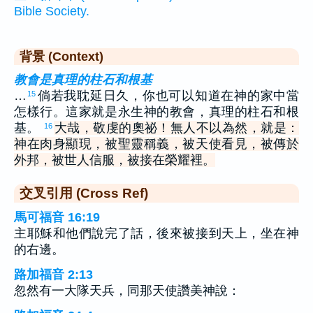
Bible Society.
背景 (Context)
教會是真理的柱石和根基
…
倘若我耽延日久，你也可以知道在神的家中當
15
怎樣行。這家就是永生神的教會，真理的柱石和根
基。
大哉，敬虔的奧祕！無人不以為然，就是：
16
神在肉身顯現，被聖靈稱義，被天使看見，被傳於
外邦，被世人信服，被接在榮耀裡。
交叉引用 (Cross Ref)
馬可福音 16:19
主耶穌和他們說完了話，後來被接到天上，坐在神
的右邊。
路加福音 2:13
忽然有一大隊天兵，同那天使讚美神說：