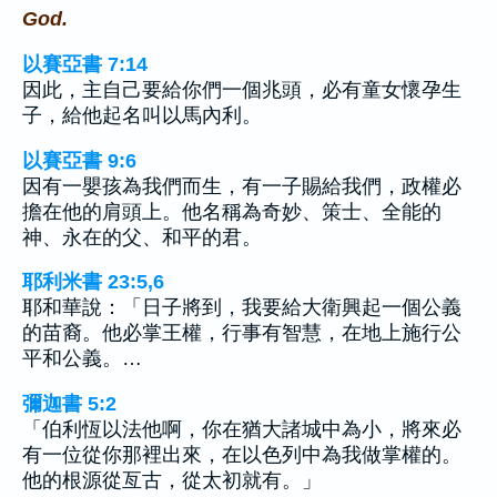
God.
以賽亞書 7:14
因此，主自己要給你們一個兆頭，必有童女懷孕生
子，給他起名叫以馬內利。
以賽亞書 9:6
因有一嬰孩為我們而生，有一子賜給我們，政權必
擔在他的肩頭上。他名稱為奇妙、策士、全能的
神、永在的父、和平的君。
耶利米書 23:5,6
耶和華說：「日子將到，我要給大衛興起一個公義
的苗裔。他必掌王權，行事有智慧，在地上施行公
平和公義。…
彌迦書 5:2
「伯利恆以法他啊，你在猶大諸城中為小，將來必
有一位從你那裡出來，在以色列中為我做掌權的。
他的根源從亙古，從太初就有。」