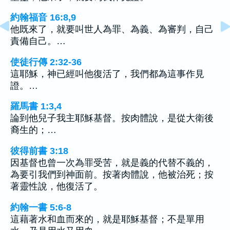
約翰福音 16:8,9
他既來了，就要叫世人為罪、為義、為審判，自己
責備自己。…
使徒行傳 2:32-36
這耶穌，神已經叫他復活了，我們都為這事作見
證。…
羅馬書 1:3,4
論到他兒子我主耶穌基督。按肉體說，是從大衛後
裔生的；…
彼得前書 3:18
因基督也曾一次為罪受苦，就是義的代替不義的，
為要引我們到神面前。按著肉體說，他被治死；按
著靈性說，他復活了。
約翰一書 5:6-8
這藉著水和血而來的，就是耶穌基督；不是單用