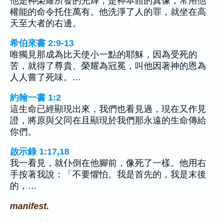
他是神榮耀所發的光輝，是神本體的真像，常用他
權能的命令托住萬有。他洗淨了人的罪，就坐在高
天至大者的右邊。
希伯來書 2:9-13
唯獨見那成為比天使小一點的耶穌，因為受死的
苦，就得了尊貴、榮耀為冠冕，叫他因著神的恩為
人人嘗了死味。…
約翰一書 1:2
這生命已經顯現出來，我們也看見過，現在又作見
證，將原與父同在且顯現於我們那永遠的生命傳給
你們。
啟示錄 1:17,18
我一看見，就仆倒在他腳前，像死了一樣。他用右
手按著我說：「不要懼怕。我是首先的，我是末後
的，…
manifest.