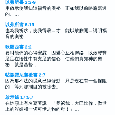
以弗所書 3:3-9
用啟示使我知道福音的奧祕，正如我以前略略寫過
的。…
以弗所書 6:19
也為我祈求，使我得著口才，能以放膽開口講明福
音的奧祕——
歌羅西書 2:2
要叫他們的心得安慰，因愛心互相聯絡，以致豐豐
足足在悟性中有充足的信心，使他們真知神的奧
祕，就是基督，
帖撒羅尼迦後書 2:7
因為那不法的隱意已經發動；只是現在有一個攔阻
的，等到那攔阻的被除去。
啟示錄 17:5,7
在她額上有名寫著說：「奧祕哉，大巴比倫，做世
上的淫婦和一切可憎之物的母！」…