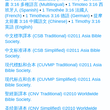
書 3:16 多種語言 (Multilingual)
•
1 Timoteo 3:16 西
班牙人 (Spanish)
•
1 Timothée 3:16 法國人
(French)
•
1 Timotheus 3:16 德語 (German)
•
提摩
太前書 3:16 中國語文 (Chinese)
•
1 Timothy 3:16
英語 (English)
中文標準譯本 (CSB Traditional) ©2011 Asia Bible
Society.
中文标准译本 (CSB Simplified) ©2011 Asia Bible
Society.
現代標點和合本 (CUVMP Traditional) ©2011 Asia
Bible Society.
现代标点和合本 (CUVMP Simplified) ©2011 Asia
Bible Society.
聖經新譯本 (CNV Traditional) ©2010 Worldwide
Bible Society.
圣经新译本 (CNV Simplified) ©2010 Worldwide