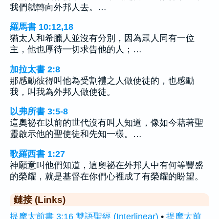
我們就轉向外邦人去。…
羅馬書 10:12,18
猶太人和希臘人並沒有分別，因為眾人同有一位
主，他也厚待一切求告他的人；…
加拉太書 2:8
那感動彼得叫他為受割禮之人做使徒的，也感動
我，叫我為外邦人做使徒。
以弗所書 3:5-8
這奧祕在以前的世代沒有叫人知道，像如今藉著聖
靈啟示他的聖使徒和先知一樣。…
歌羅西書 1:27
神願意叫他們知道，這奧祕在外邦人中有何等豐盛
的榮耀，就是基督在你們心裡成了有榮耀的盼望。
鏈接 (Links)
提摩太前書 3:16 雙語聖經 (Interlinear)
•
提摩太前