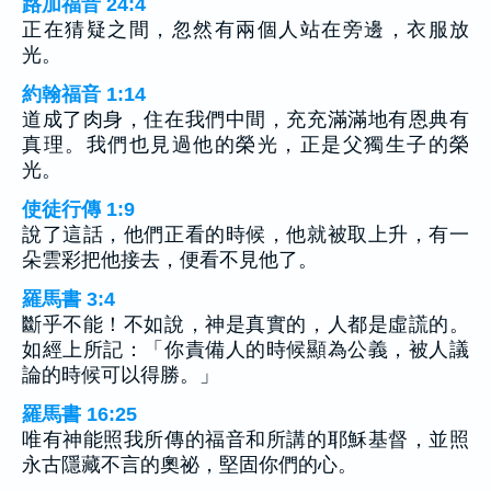
路加福音 24:4
正在猜疑之間，忽然有兩個人站在旁邊，衣服放
光。
約翰福音 1:14
道成了肉身，住在我們中間，充充滿滿地有恩典有
真理。我們也見過他的榮光，正是父獨生子的榮
光。
使徒行傳 1:9
說了這話，他們正看的時候，他就被取上升，有一
朵雲彩把他接去，便看不見他了。
羅馬書 3:4
斷乎不能！不如說，神是真實的，人都是虛謊的。
如經上所記：「你責備人的時候顯為公義，被人議
論的時候可以得勝。」
羅馬書 16:25
唯有神能照我所傳的福音和所講的耶穌基督，並照
永古隱藏不言的奧祕，堅固你們的心。