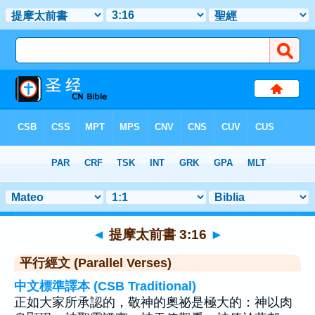
聖經
>
提摩太前書
>
章 3
> 聖經金句 16
◄
提摩太前書 3:16
►
平行經文 (Parallel Verses)
中文標準譯本 (CSB Traditional)
正如大家所承認的，敬神的奧祕是極大的：神以肉