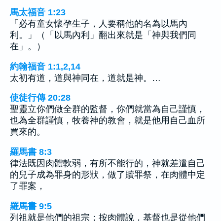
馬太福音 1:23
「必有童女懷孕生子，人要稱他的名為以馬內
利。」（「以馬內利」翻出來就是「神與我們同
在」。）
約翰福音 1:1,2,14
太初有道，道與神同在，道就是神。…
使徒行傳 20:28
聖靈立你們做全群的監督，你們就當為自己謹慎，
也為全群謹慎，牧養神的教會，就是他用自己血所
買來的。
羅馬書 8:3
律法既因肉體軟弱，有所不能行的，神就差遣自己
的兒子成為罪身的形狀，做了贖罪祭，在肉體中定
了罪案，
羅馬書 9:5
列祖就是他們的祖宗；按肉體說，基督也是從他們