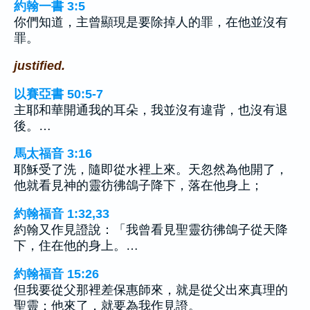
約翰一書 3:5
你們知道，主曾顯現是要除掉人的罪，在他並沒有
罪。
justified.
以賽亞書 50:5-7
主耶和華開通我的耳朵，我並沒有違背，也沒有退
後。…
馬太福音 3:16
耶穌受了洗，隨即從水裡上來。天忽然為他開了，
他就看見神的靈彷彿鴿子降下，落在他身上；
約翰福音 1:32,33
約翰又作見證說：「我曾看見聖靈彷彿鴿子從天降
下，住在他的身上。…
約翰福音 15:26
但我要從父那裡差保惠師來，就是從父出來真理的
聖靈；他來了，就要為我作見證。