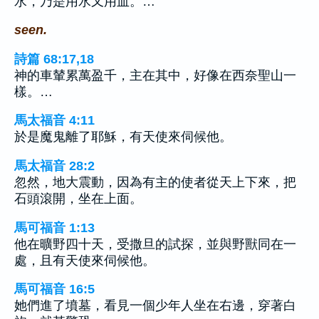
水，乃是用水又用血。…
seen.
詩篇 68:17,18
神的車輦累萬盈千，主在其中，好像在西奈聖山一
樣。…
馬太福音 4:11
於是魔鬼離了耶穌，有天使來伺候他。
馬太福音 28:2
忽然，地大震動，因為有主的使者從天上下來，把
石頭滾開，坐在上面。
馬可福音 1:13
他在曠野四十天，受撒旦的試探，並與野獸同在一
處，且有天使來伺候他。
馬可福音 16:5
她們進了墳墓，看見一個少年人坐在右邊，穿著白