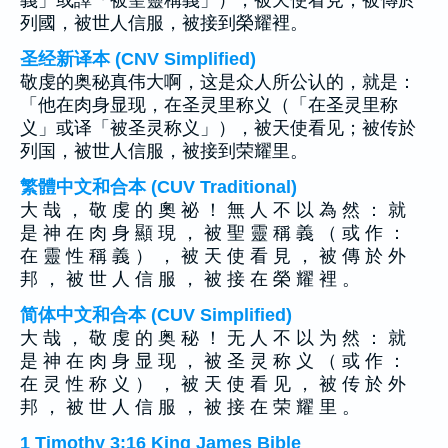
義」或譯「被聖靈稱義」），被天使看見；被傳於
列國，被世人信服，被接到榮耀裡。
圣经新译本 (CNV Simplified)
敬虔的奥秘真伟大啊，这是众人所公认的，就是：
「他在肉身显现，在圣灵里称义（「在圣灵里称
义」或译「被圣灵称义」），被天使看见；被传於
列国，被世人信服，被接到荣耀里。
繁體中文和合本 (CUV Traditional)
大 哉 ， 敬 虔 的 奧 祕 ！ 無 人 不 以 為 然 ： 就
是 神 在 肉 身 顯 現 ， 被 聖 靈 稱 義 （ 或 作 ：
在 靈 性 稱 義 ） ， 被 天 使 看 見 ， 被 傳 於 外
邦 ， 被 世 人 信 服 ， 被 接 在 榮 耀 裡 。
简体中文和合本 (CUV Simplified)
大 哉 ， 敬 虔 的 奥 秘 ！ 无 人 不 以 为 然 ： 就
是 神 在 肉 身 显 现 ， 被 圣 灵 称 义 （ 或 作 ：
在 灵 性 称 义 ） ， 被 天 使 看 见 ， 被 传 於 外
邦 ， 被 世 人 信 服 ， 被 接 在 荣 耀 里 。
1 Timothy 3:16 King James Bible