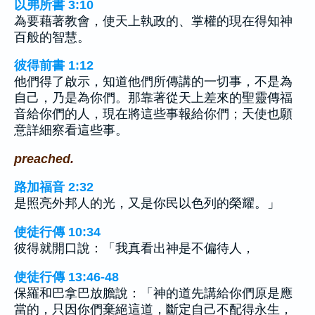
以弗所書 3:10
為要藉著教會，使天上執政的、掌權的現在得知神
百般的智慧。
彼得前書 1:12
他們得了啟示，知道他們所傳講的一切事，不是為
自己，乃是為你們。那靠著從天上差來的聖靈傳福
音給你們的人，現在將這些事報給你們；天使也願
意詳細察看這些事。
preached.
路加福音 2:32
是照亮外邦人的光，又是你民以色列的榮耀。」
使徒行傳 10:34
彼得就開口說：「我真看出神是不偏待人，
使徒行傳 13:46-48
保羅和巴拿巴放膽說：「神的道先講給你們原是應
當的，只因你們棄絕這道，斷定自己不配得永生，