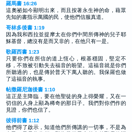
羅馬書 16:26
這奧祕如今顯明出來，而且按著永生神的命，藉眾
先知的書指示萬國的民，使他們信服真道。
哥林多後書 1:19
因為我和西拉並提摩太在你們中間所傳神的兒子耶
穌基督，總沒有是而又非的，在他只有一是。
歌羅西書 1:23
只要你們在所信的道上恆心，根基穩固，堅定不
移，不致被引動失去福音的盼望。這福音就是你們
所聽過的，也是傳於普天下萬人聽的。我保羅也做
了這福音的執事。
帖撒羅尼迦後書 1:10
這正是主降臨，要在他聖徒的身上得榮耀，又在一
切信的人身上顯為稀奇的那日子。我們對你們作的
見證，你們也信了。
彼得前書 1:12
他們得了啟示，知道他們所傳講的一切事，不是為