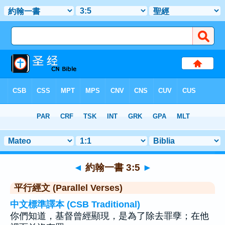
聖經
>
約翰一書
>
章 3
> 聖經金句 5
◄
約翰一書 3:5
►
平行經文 (Parallel Verses)
中文標準譯本 (CSB Traditional)
你們知道，基督曾經顯現，是為了除去罪孽；在他