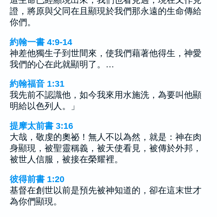
這生命已經顯現出來，我們也看見過，現在又作見
證，將原與父同在且顯現於我們那永遠的生命傳給
你們。
約翰一書 4:9-14
神差他獨生子到世間來，使我們藉著他得生，神愛
我們的心在此就顯明了。…
約翰福音 1:31
我先前不認識他，如今我來用水施洗，為要叫他顯
明給以色列人。」
提摩太前書 3:16
大哉，敬虔的奧祕！無人不以為然，就是：神在肉
身顯現，被聖靈稱義，被天使看見，被傳於外邦，
被世人信服，被接在榮耀裡。
彼得前書 1:20
基督在創世以前是預先被神知道的，卻在這末世才
為你們顯現。