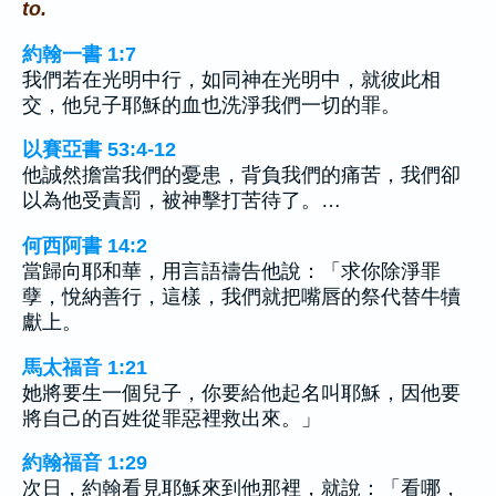
to.
約翰一書 1:7
我們若在光明中行，如同神在光明中，就彼此相
交，他兒子耶穌的血也洗淨我們一切的罪。
以賽亞書 53:4-12
他誠然擔當我們的憂患，背負我們的痛苦，我們卻
以為他受責罰，被神擊打苦待了。…
何西阿書 14:2
當歸向耶和華，用言語禱告他說：「求你除淨罪
孽，悅納善行，這樣，我們就把嘴唇的祭代替牛犢
獻上。
馬太福音 1:21
她將要生一個兒子，你要給他起名叫耶穌，因他要
將自己的百姓從罪惡裡救出來。」
約翰福音 1:29
次日，約翰看見耶穌來到他那裡，就說：「看哪，