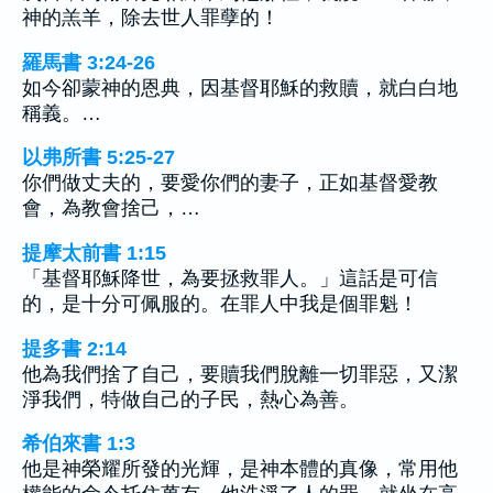
神的羔羊，除去世人罪孽的！
羅馬書 3:24-26
如今卻蒙神的恩典，因基督耶穌的救贖，就白白地
稱義。…
以弗所書 5:25-27
你們做丈夫的，要愛你們的妻子，正如基督愛教
會，為教會捨己，…
提摩太前書 1:15
「基督耶穌降世，為要拯救罪人。」這話是可信
的，是十分可佩服的。在罪人中我是個罪魁！
提多書 2:14
他為我們捨了自己，要贖我們脫離一切罪惡，又潔
淨我們，特做自己的子民，熱心為善。
希伯來書 1:3
他是神榮耀所發的光輝，是神本體的真像，常用他