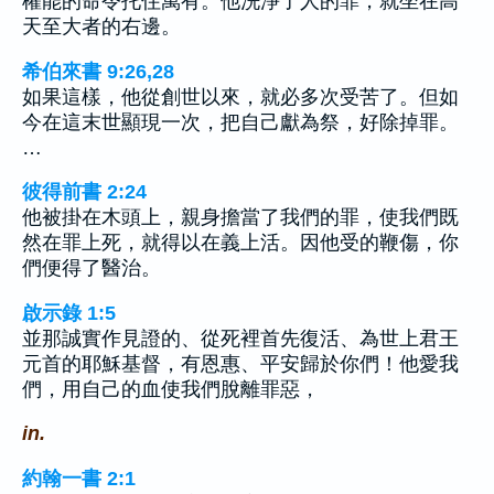
權能的命令托住萬有。他洗淨了人的罪，就坐在高
天至大者的右邊。
希伯來書 9:26,28
如果這樣，他從創世以來，就必多次受苦了。但如
今在這末世顯現一次，把自己獻為祭，好除掉罪。
…
彼得前書 2:24
他被掛在木頭上，親身擔當了我們的罪，使我們既
然在罪上死，就得以在義上活。因他受的鞭傷，你
們便得了醫治。
啟示錄 1:5
並那誠實作見證的、從死裡首先復活、為世上君王
元首的耶穌基督，有恩惠、平安歸於你們！他愛我
們，用自己的血使我們脫離罪惡，
in.
約翰一書 2:1