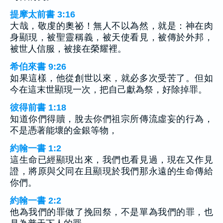
提摩太前書 3:16
大哉，敬虔的奧祕！無人不以為然，就是：神在肉
身顯現，被聖靈稱義，被天使看見，被傳於外邦，
被世人信服，被接在榮耀裡。
希伯來書 9:26
如果這樣，他從創世以來，就必多次受苦了。但如
今在這末世顯現一次，把自己獻為祭，好除掉罪。
彼得前書 1:18
知道你們得贖，脫去你們祖宗所傳流虛妄的行為，
不是憑著能壞的金銀等物，
約翰一書 1:2
這生命已經顯現出來，我們也看見過，現在又作見
證，將原與父同在且顯現於我們那永遠的生命傳給
你們。
約翰一書 2:2
他為我們的罪做了挽回祭，不是單為我們的罪，也