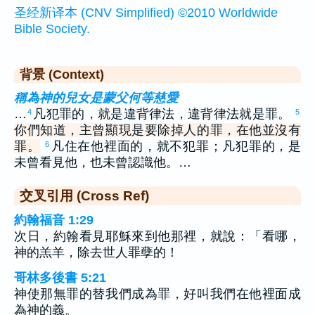
圣经新译本 (CNV Simplified) ©2010 Worldwide
Bible Society.
背景 (Context)
稱為神的兒女是蒙父何等慈愛
…
凡犯罪的，就是違背律法，違背律法就是罪。
4
5
你們知道，主曾顯現是要除掉人的罪，在他並沒有
罪。
凡住在他裡面的，就不犯罪；凡犯罪的，是
6
未曾看見他，也未曾認識他。…
交叉引用 (Cross Ref)
約翰福音 1:29
次日，約翰看見耶穌來到他那裡，就說：「看哪，
神的羔羊，除去世人罪孽的！
哥林多後書 5:21
神使那無罪的替我們成為罪，好叫我們在他裡面成
為神的義。