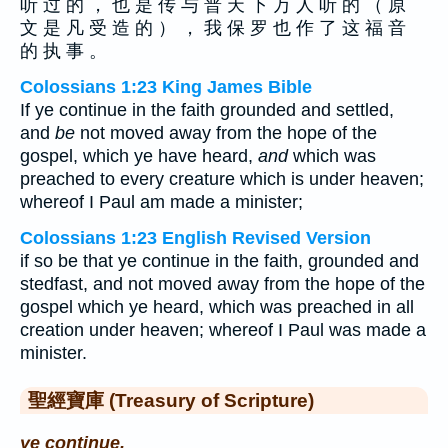
听 过 的 ， 也 是 传 与 普 天 下 万 人 听 的 （ 原
文 是 凡 受 造 的 ） ， 我 保 罗 也 作 了 这 福 音
的 执 事 。
Colossians 1:23 King James Bible
If ye continue in the faith grounded and settled,
and
be
not moved away from the hope of the
gospel, which ye have heard,
and
which was
preached to every creature which is under heaven;
whereof I Paul am made a minister;
Colossians 1:23 English Revised Version
if so be that ye continue in the faith, grounded and
stedfast, and not moved away from the hope of the
gospel which ye heard, which was preached in all
creation under heaven; whereof I Paul was made a
minister.
聖經寶庫 (Treasury of Scripture)
ye continue.