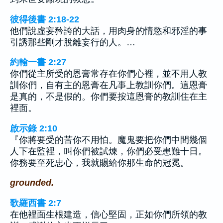
彼得後書 2:18-22
他們說虛妄矜誇的大話，用肉身的情慾和邪淫的事
引誘那些剛才脫離妄行的人。…
約翰一書 2:27
你們從主所受的恩膏常存在你們心裡，並不用人教
訓你們，自有主的恩膏在凡事上教訓你們。這恩膏
是真的，不是假的。你們要按這恩膏的教訓住在主
裡面。
啟示錄 2:10
『你將要受的苦你不用怕。魔鬼要把你們中間幾個
人下在監裡，叫你們被試煉，你們必受患難十日。
你務要至死忠心，我就賜給你那生命的冠冕。
grounded.
歌羅西書 2:7
在他裡面生根建造，信心堅固，正如你們所領的教