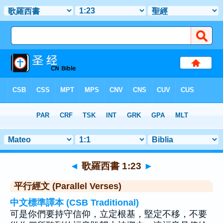
聖經
>
歌羅西書
>
章 1
> 聖經金句 23
◄
歌羅西書 1:23
►
平行經文 (Parallel Verses)
中文標準譯本 (CSB Traditional)
可是你們要持守信仰，立定根基，堅定不移，不要