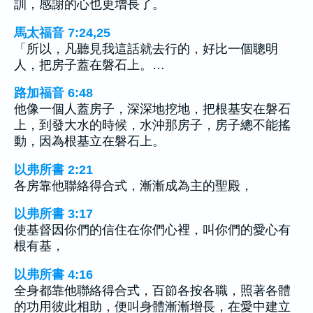
訓，感謝的心也更增長了。
馬太福音 7:24,25
「所以，凡聽見我這話就去行的，好比一個聰明
人，把房子蓋在磐石上。…
路加福音 6:48
他像一個人蓋房子，深深地挖地，把根基安在磐石
上，到發大水的時候，水沖那房子，房子總不能搖
動，因為根基立在磐石上。
以弗所書 2:21
各房靠他聯絡得合式，漸漸成為主的聖殿，
以弗所書 3:17
使基督因你們的信住在你們心裡，叫你們的愛心有
根有基，
以弗所書 4:16
全身都靠他聯絡得合式，百節各按各職，照著各體
的功用彼此相助，便叫身體漸漸增長，在愛中建立