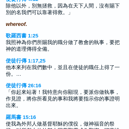
除他以外，別無拯救，因為在天下人間，沒有賜下
別的名我們可以靠著得救。」
whereof.
歌羅西書 1:25
我照神為你們所賜我的職分做了教會的執事，要把
神的道理傳得全備。
使徒行傳 1:17,25
他本來列在我們數中，並且在使徒的職任上得了一
份。…
使徒行傳 26:16
「你起來站著！我特意向你顯現，要派你做執事，
作見證，將你所看見的事和我將要指示你的事證明
出來。
羅馬書 15:16
使我為外邦人做基督耶穌的僕役，做神福音的祭