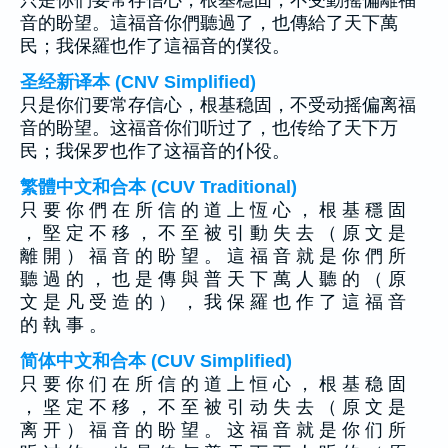
只是你們要常存信心，根基穩固，不受動搖偏離福
音的盼望。這福音你們聽過了，也傳給了天下萬
民；我保羅也作了這福音的僕役。
圣经新译本 (CNV Simplified)
只是你们要常存信心，根基稳固，不受动摇偏离福
音的盼望。这福音你们听过了，也传给了天下万
民；我保罗也作了这福音的仆役。
繁體中文和合本 (CUV Traditional)
只 要 你 們 在 所 信 的 道 上 恆 心 ， 根 基 穩 固
， 堅 定 不 移 ， 不 至 被 引 動 失 去 （ 原 文 是
離 開 ） 福 音 的 盼 望 。 這 福 音 就 是 你 們 所
聽 過 的 ， 也 是 傳 與 普 天 下 萬 人 聽 的 （ 原
文 是 凡 受 造 的 ） ， 我 保 羅 也 作 了 這 福 音
的 執 事 。
简体中文和合本 (CUV Simplified)
只 要 你 们 在 所 信 的 道 上 恒 心 ， 根 基 稳 固
， 坚 定 不 移 ， 不 至 被 引 动 失 去 （ 原 文 是
离 开 ） 福 音 的 盼 望 。 这 福 音 就 是 你 们 所