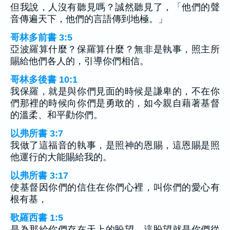
但我說，人沒有聽見嗎？誠然聽見了，「他們的聲
音傳遍天下，他們的言語傳到地極。」
哥林多前書 3:5
亞波羅算什麼？保羅算什麼？無非是執事，照主所
賜給他們各人的，引導你們相信。
哥林多後書 10:1
我保羅，就是與你們見面的時候是謙卑的，不在你
們那裡的時候向你們是勇敢的，如今親自藉著基督
的溫柔、和平勸你們。
以弗所書 3:7
我做了這福音的執事，是照神的恩賜，這恩賜是照
他運行的大能賜給我的。
以弗所書 3:17
使基督因你們的信住在你們心裡，叫你們的愛心有
根有基，
歌羅西書 1:5
是為那給你們存在天上的盼望。這盼望就是你們從