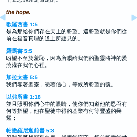
the hope.
歌羅西書 1:5
是為那給你們存在天上的盼望。這盼望就是你們從
前在福音真理的道上所聽見的。
羅馬書 5:5
盼望不至於羞恥，因為所賜給我們的聖靈將神的愛
澆灌在我們心裡。
加拉太書 5:5
我們靠著聖靈，憑著信心，等候所盼望的義。
以弗所書 1:18
並且照明你們心中的眼睛，使你們知道他的恩召有
何等指望，他在聖徒中得的基業有何等豐盛的榮
耀；
帖撒羅尼迦前書 5:8