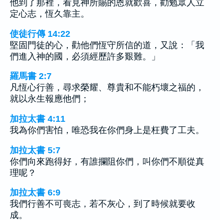
他到了那裡，看見神所賜的恩就歡喜，勸勉眾人立
定心志，恆久靠主。
使徒行傳 14:22
堅固門徒的心，勸他們恆守所信的道，又說：「我
們進入神的國，必須經歷許多艱難。」
羅馬書 2:7
凡恆心行善，尋求榮耀、尊貴和不能朽壞之福的，
就以永生報應他們；
加拉太書 4:11
我為你們害怕，唯恐我在你們身上是枉費了工夫。
加拉太書 5:7
你們向來跑得好，有誰攔阻你們，叫你們不順從真
理呢？
加拉太書 6:9
我們行善不可喪志，若不灰心，到了時候就要收
成。