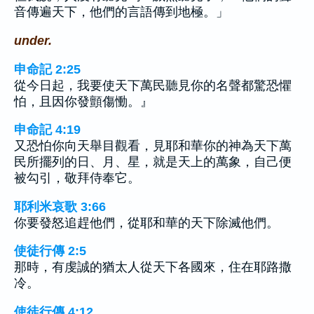
音傳遍天下，他們的言語傳到地極。」
under.
申命記 2:25
從今日起，我要使天下萬民聽見你的名聲都驚恐懼
怕，且因你發顫傷慟。』
申命記 4:19
又恐怕你向天舉目觀看，見耶和華你的神為天下萬
民所擺列的日、月、星，就是天上的萬象，自己便
被勾引，敬拜侍奉它。
耶利米哀歌 3:66
你要發怒追趕他們，從耶和華的天下除滅他們。
使徒行傳 2:5
那時，有虔誠的猶太人從天下各國來，住在耶路撒
冷。
使徒行傳 4:12