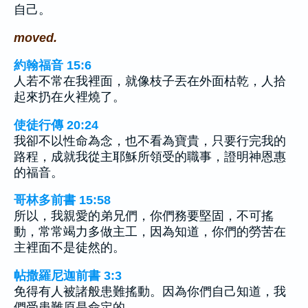
自己。
moved.
約翰福音 15:6
人若不常在我裡面，就像枝子丟在外面枯乾，人拾
起來扔在火裡燒了。
使徒行傳 20:24
我卻不以性命為念，也不看為寶貴，只要行完我的
路程，成就我從主耶穌所領受的職事，證明神恩惠
的福音。
哥林多前書 15:58
所以，我親愛的弟兄們，你們務要堅固，不可搖
動，常常竭力多做主工，因為知道，你們的勞苦在
主裡面不是徒然的。
帖撒羅尼迦前書 3:3
免得有人被諸般患難搖動。因為你們自己知道，我
們受患難原是命定的。