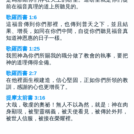
前在福音真理的道上所聽見的。
歌羅西書 1:6
這福音傳到你們那裡，也傳到普天之下，並且結
果、增長，如同在你們中間，自從你們聽見福音真
知道神恩惠的日子一樣。
歌羅西書 1:25
我照神為你們所賜我的職分做了教會的執事，要把
神的道理傳得全備。
歌羅西書 2:7
在他裡面生根建造，信心堅固，正如你們所領的教
訓，感謝的心也更增長了。
提摩太前書 3:16
大哉，敬虔的奧祕！無人不以為然，就是：神在肉
身顯現，被聖靈稱義，被天使看見，被傳於外邦，
被世人信服，被接在榮耀裡。