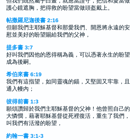
但我們既然屬乎白晝，就應當謹守，把信和愛當做
護心鏡遮胸，把得救的盼望當做頭盔戴上。
帖撒羅尼迦後書 2:16
但願我們主耶穌基督和那愛我們、開恩將永遠的安
慰並美好的盼望賜給我們的父神，
提多書 3:7
好叫我們因他的恩得稱為義，可以憑著永生的盼望
成為後嗣。
希伯來書 6:19
我們有這指望，如同靈魂的錨，又堅固又牢靠，且
通入幔內；
彼得前書 1:3
願頌讚歸於我們主耶穌基督的父神！他曾照自己的
大憐憫，藉著耶穌基督從死裡復活，重生了我們，
叫我們有活潑的盼望，
約翰一書 3:1-3