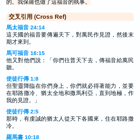
的。我保羅也做了這福音的執事。
交叉引用 (Cross Ref)
馬太福音 24:14
這天國的福音要傳遍天下，對萬民作見證，然後末
期才來到。
馬可福音 16:15
他又對他們說：「你們往普天下去，傳福音給萬民
聽。
使徒行傳 1:8
但聖靈降臨在你們身上，你們就必得著能力，並要
在耶路撒冷、猶太全地和撒馬利亞，直到地極，作
我的見證。」
使徒行傳 2:5
那時，有虔誠的猶太人從天下各國來，住在耶路撒
冷。
羅馬書 10:18