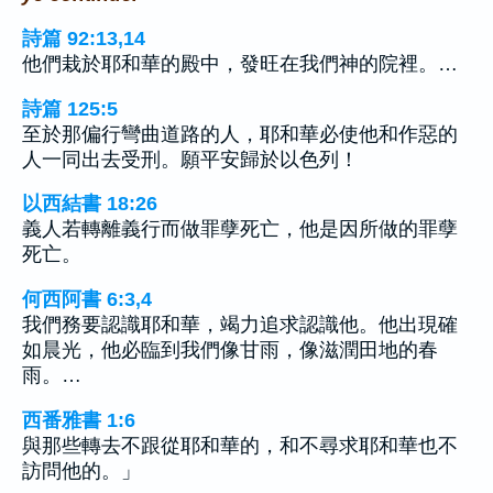
詩篇 92:13,14
他們栽於耶和華的殿中，發旺在我們神的院裡。…
詩篇 125:5
至於那偏行彎曲道路的人，耶和華必使他和作惡的
人一同出去受刑。願平安歸於以色列！
以西結書 18:26
義人若轉離義行而做罪孽死亡，他是因所做的罪孽
死亡。
何西阿書 6:3,4
我們務要認識耶和華，竭力追求認識他。他出現確
如晨光，他必臨到我們像甘雨，像滋潤田地的春
雨。…
西番雅書 1:6
與那些轉去不跟從耶和華的，和不尋求耶和華也不
訪問他的。」