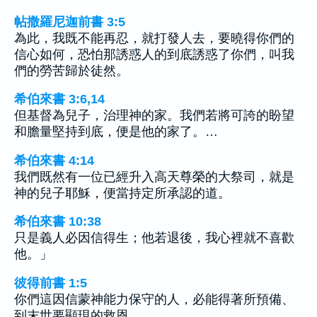
帖撒羅尼迦前書 3:5
為此，我既不能再忍，就打發人去，要曉得你們的
信心如何，恐怕那誘惑人的到底誘惑了你們，叫我
們的勞苦歸於徒然。
希伯來書 3:6,14
但基督為兒子，治理神的家。我們若將可誇的盼望
和膽量堅持到底，便是他的家了。…
希伯來書 4:14
我們既然有一位已經升入高天尊榮的大祭司，就是
神的兒子耶穌，便當持定所承認的道。
希伯來書 10:38
只是義人必因信得生；他若退後，我心裡就不喜歡
他。」
彼得前書 1:5
你們這因信蒙神能力保守的人，必能得著所預備、
到末世要顯現的救恩。