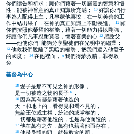
你們禱告和祈求：願你們藉著一切屬靈的智慧和悟
性，能被神旨意的真正知識所充滿；
好讓你們行
10
事為人配得上主，凡事蒙他喜悅，在一切美善的工
作中結出果子，在神的真正知識上不斷長進。
願
11
你們按照他榮耀的權能，藉著一切能力得以剛強，
好讓你們凡事忍耐寬容，懷著喜樂的心
感謝父
12
——他使你們
能夠分享聖徒們在光明中的繼業；
f
他救我們脫離了黑暗的權勢，把我們遷入他愛子
13
的國度；
在他裡面，
我們得蒙救贖，罪得赦
14
g
免。
基督為中心
愛子是那不可見之神的形像，
15
是一切被造之物的長子
，
h
因為萬有都是藉著他造的：
16
天上和地上的，看得見和看不見的，
無論王位或主權，統治的或掌權的，
一切都是藉著他造的，也是為他而造的，
他在萬有之先，萬有也藉著他而存在，
17
他是身體的頭，就是教會的頭，
18