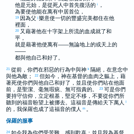
他是元始，是從死人中首先復活的
，
i
為要使他能在萬有中居首位，
因為父
樂意使一切的豐盛完美都住在他
19
j
裡面，
又藉著他在十字架上所流的血成就了和
20
平，
就是藉著他使萬有——無論地上的或天上的
——
都與他自己和好了。
從前，你們在邪惡的行為中與神
隔絕，在意念中
21
k
與他為敵；
但如今，神在基督的血肉之軀上，藉
22
著死使你們與他自己和好了，並且使你們站在他面
前，是聖潔、毫無瑕疵、無可指責的。
可是你們
23
要持守信仰，立定根基，堅定不移，不要從你們所
聽到的福音盼望上被挪去。這福音是傳給天下萬人
l
的，我
保羅
也成了這福音的僕人
。
m
保羅的服事
如今我為你們受苦難，感到歡喜；並且我為基督
24