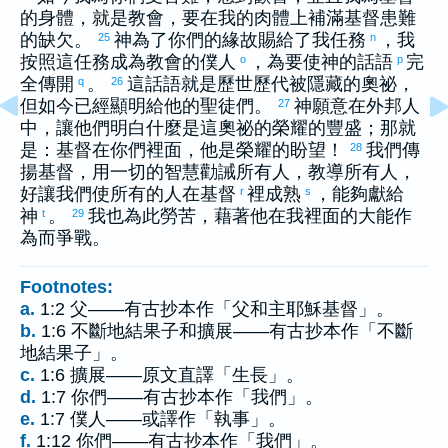
的身體，就是教會，要在我的肉體上補滿基督患難
的缺欠。
神為了你們的緣故賜給了我任務
，我
25
n
按照這任務成為教會的僕人
，為要使神的話語
完
o
p
全傳開
。
這話語就是歷世歷代被隱藏的奧祕，
q
26
但如今已經顯明給他的聖徒們。
神願意在外邦人
27
中，讓他們明白什麼是這奧祕的榮耀的豐盛；那就
是：基督在你們裡面，他是榮耀的盼望！
我們傳
28
揚基督，用一切的智慧勸誡所有人，教導所有人，
好讓我們使所有的人在基督
裡成熟
，能夠獻給
r
s
神
。
我也為此勞苦，藉著他在我裡面的大能作
t
29
為而爭戰。
Footnotes:
a.
1:2 父——有古抄本作「父和主耶穌基督」。
b.
1:6 不斷地結果子和擴展——有古抄本作「不斷
地結果子」。
c.
1:6 擴展——原文直譯「生長」。
d.
1:7 你們——有古抄本作「我們」。
e.
1:7 僕人——或譯作「執事」。
f.
1:12 你們——有古抄本作「我們」。