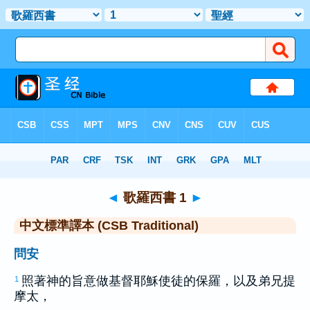
聖經
>
CSBT
> 歌羅西書 1
◄
歌羅西書 1
►
中文標準譯本 (CSB Traditional)
問安
照著神的旨意做基督耶穌使徒的
保羅
，以及弟兄
提
1
摩太
，