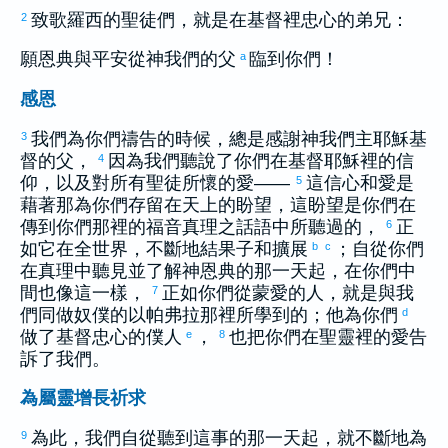
致
歌羅西
的聖徒們，就是在基督裡忠心的弟兄：
2
願恩典與平安從神我們的父
臨到你們！
a
感恩
我們為你們禱告的時候，總是感謝神我們主耶穌基
3
督的父，
因為我們聽說了你們在基督耶穌裡的信
4
仰，以及對所有聖徒所懷的愛——
這信心和愛是
5
藉著那為你們存留在天上的盼望，這盼望是你們在
傳到你們那裡的福音真理之話語中所聽過的，
正
6
如它在全世界，不斷地結果子和擴展
；自從你們
b
c
在真理中聽見並了解神恩典的那一天起，在你們中
間也像這一樣，
正如你們從蒙愛的人，就是與我
7
們同做奴僕的
以帕弗拉
那裡所學到的；他為你們
d
做了基督忠心的僕人
，
也把你們在聖靈裡的愛告
e
8
訴了我們。
為屬靈增長祈求
為此，我們自從聽到這事的那一天起，就不斷地為
9