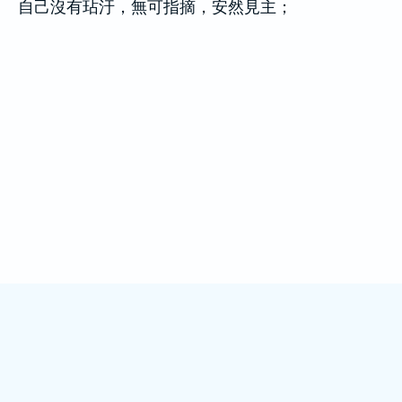
自己沒有玷汙，無可指摘，安然見主；