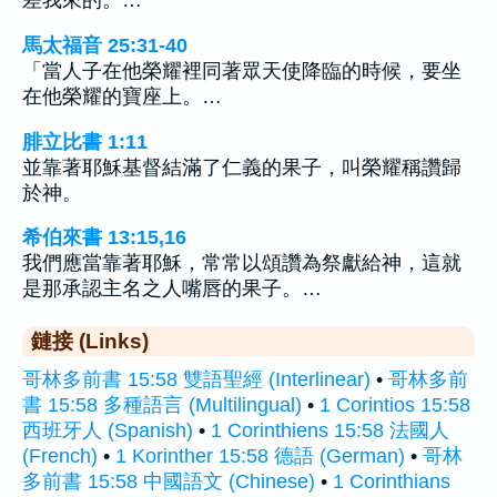
差我來的。…
馬太福音 25:31-40
「當人子在他榮耀裡同著眾天使降臨的時候，要坐
在他榮耀的寶座上。…
腓立比書 1:11
並靠著耶穌基督結滿了仁義的果子，叫榮耀稱讚歸
於神。
希伯來書 13:15,16
我們應當靠著耶穌，常常以頌讚為祭獻給神，這就
是那承認主名之人嘴唇的果子。…
鏈接 (Links)
哥林多前書 15:58 雙語聖經 (Interlinear)
•
哥林多前
書 15:58 多種語言 (Multilingual)
•
1 Corintios 15:58
西班牙人 (Spanish)
•
1 Corinthiens 15:58 法國人
(French)
•
1 Korinther 15:58 德語 (German)
•
哥林
多前書 15:58 中國語文 (Chinese)
•
1 Corinthians