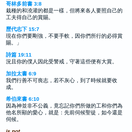
哥林多前書 3:8
栽種的和澆灌的都是一樣，但將來各人要照自己的
工夫得自己的賞賜。
歷代志下 15:7
現在你們要剛強，不要手軟，因你們所行的必得賞
賜。」
詩篇 19:11
況且你的僕人因此受警戒，守著這些便有大賞。
加拉太書 6:9
我們行善不可喪志，若不灰心，到了時候就要收
成。
希伯來書 6:10
因為神並非不公義，竟忘記你們所做的工和你們為
他名所顯的愛心，就是：先前伺候聖徒，如今還是
伺候。
is not.