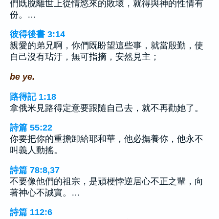
們既脫離世上從情慾來的敗壞，就得與神的性情有
份。…
彼得後書 3:14
親愛的弟兄啊，你們既盼望這些事，就當殷勤，使
自己沒有玷汙，無可指摘，安然見主；
be ye.
路得記 1:18
拿俄米見路得定意要跟隨自己去，就不再勸她了。
詩篇 55:22
你要把你的重擔卸給耶和華，他必撫養你，他永不
叫義人動搖。
詩篇 78:8,37
不要像他們的祖宗，是頑梗悖逆居心不正之輩，向
著神心不誠實。…
詩篇 112:6