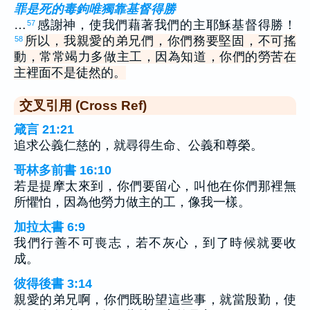
罪是死的毒鉤唯獨靠基督得勝
…
感謝神，使我們藉著我們的主耶穌基督得勝！
57
所以，我親愛的弟兄們，你們務要堅固，不可搖
58
動，常常竭力多做主工，因為知道，你們的勞苦在
主裡面不是徒然的。
交叉引用 (Cross Ref)
箴言 21:21
追求公義仁慈的，就尋得生命、公義和尊榮。
哥林多前書 16:10
若是提摩太來到，你們要留心，叫他在你們那裡無
所懼怕，因為他勞力做主的工，像我一樣。
加拉太書 6:9
我們行善不可喪志，若不灰心，到了時候就要收
成。
彼得後書 3:14
親愛的弟兄啊，你們既盼望這些事，就當殷勤，使