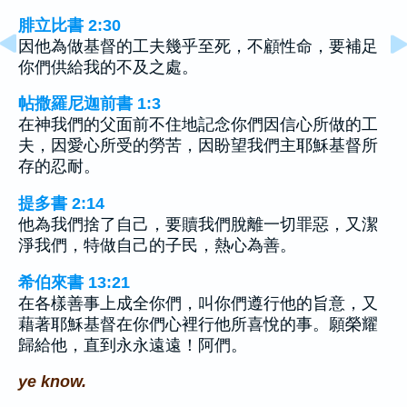
腓立比書 2:30
因他為做基督的工夫幾乎至死，不顧性命，要補足
你們供給我的不及之處。
帖撒羅尼迦前書 1:3
在神我們的父面前不住地記念你們因信心所做的工
夫，因愛心所受的勞苦，因盼望我們主耶穌基督所
存的忍耐。
提多書 2:14
他為我們捨了自己，要贖我們脫離一切罪惡，又潔
淨我們，特做自己的子民，熱心為善。
希伯來書 13:21
在各樣善事上成全你們，叫你們遵行他的旨意，又
藉著耶穌基督在你們心裡行他所喜悅的事。願榮耀
歸給他，直到永永遠遠！阿們。
ye know.