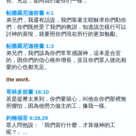
長、充足，如同我們愛你們一樣，
帖撒羅尼迦前書 4:1
弟兄們，我還有話說，我們靠著主耶穌求你們勸你
們：你們既然受了我們的教訓，知道該怎樣行可以
討神的喜悅，就要照你們現在所行的更加勉勵。
帖撒羅尼迦後書 1:3
弟兄們，我們該為你們常常感謝神，這本是合宜
的，因你們的信心格外增長，並且你們眾人彼此相
愛的心也都充足。
the work.
哥林多前書 16:10
若是提摩太來到，你們要留心，叫他在你們那裡無
所懼怕，因為他勞力做主的工，像我一樣。
約翰福音 6:28,29
眾人問他說：「我們當行什麼，才算做神的工
呢？」…