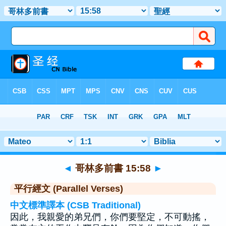
聖經
>
哥林多前書
>
章 15
> 聖經金句 58
◄
哥林多前書 15:58
►
平行經文 (Parallel Verses)
中文標準譯本 (CSB Traditional)
因此，我親愛的弟兄們，你們要堅定，不可動搖，