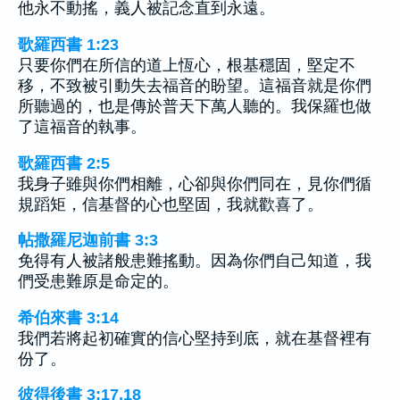
他永不動搖，義人被記念直到永遠。
歌羅西書 1:23
只要你們在所信的道上恆心，根基穩固，堅定不
移，不致被引動失去福音的盼望。這福音就是你們
所聽過的，也是傳於普天下萬人聽的。我保羅也做
了這福音的執事。
歌羅西書 2:5
我身子雖與你們相離，心卻與你們同在，見你們循
規蹈矩，信基督的心也堅固，我就歡喜了。
帖撒羅尼迦前書 3:3
免得有人被諸般患難搖動。因為你們自己知道，我
們受患難原是命定的。
希伯來書 3:14
我們若將起初確實的信心堅持到底，就在基督裡有
份了。
彼得後書 3:17,18