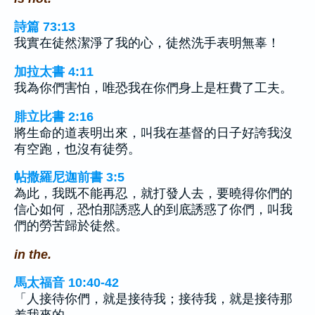
詩篇 73:13
我實在徒然潔淨了我的心，徒然洗手表明無辜！
加拉太書 4:11
我為你們害怕，唯恐我在你們身上是枉費了工夫。
腓立比書 2:16
將生命的道表明出來，叫我在基督的日子好誇我沒
有空跑，也沒有徒勞。
帖撒羅尼迦前書 3:5
為此，我既不能再忍，就打發人去，要曉得你們的
信心如何，恐怕那誘惑人的到底誘惑了你們，叫我
們的勞苦歸於徒然。
in the.
馬太福音 10:40-42
「人接待你們，就是接待我；接待我，就是接待那