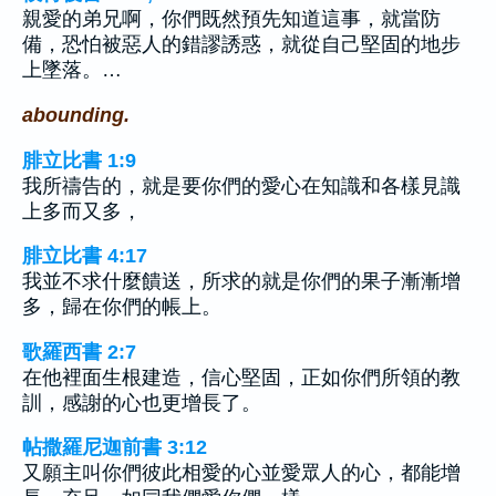
親愛的弟兄啊，你們既然預先知道這事，就當防
備，恐怕被惡人的錯謬誘惑，就從自己堅固的地步
上墜落。…
abounding.
腓立比書 1:9
我所禱告的，就是要你們的愛心在知識和各樣見識
上多而又多，
腓立比書 4:17
我並不求什麼饋送，所求的就是你們的果子漸漸增
多，歸在你們的帳上。
歌羅西書 2:7
在他裡面生根建造，信心堅固，正如你們所領的教
訓，感謝的心也更增長了。
帖撒羅尼迦前書 3:12
又願主叫你們彼此相愛的心並愛眾人的心，都能增