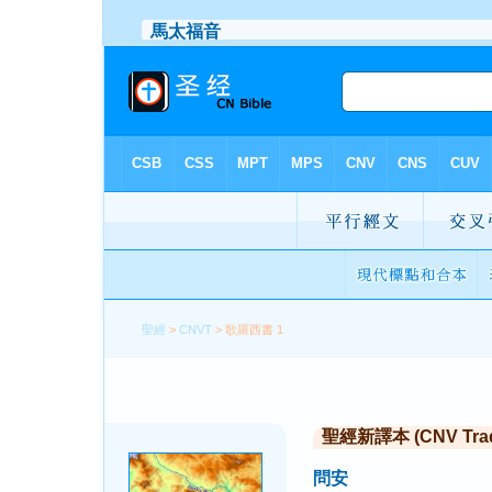
聖經
>
CNVT
> 歌羅西書 1
聖經新譯本 (CNV Tradi
問安