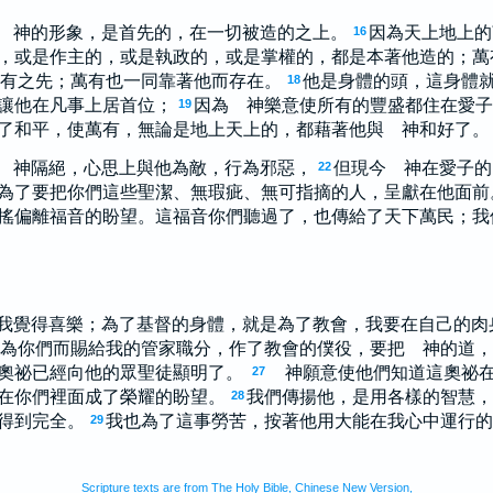
 神的形象，是首先的，在一切被造的之上。
因為天上地上的
16
，或是作主的，或是執政的，或是掌權的，都是本著他造的；萬
有之先；萬有也一同靠著他而存在。
他是身體的頭，這身體
18
讓他在凡事上居首位；
因為 神樂意使所有的豐盛都住在愛子
19
了和平，使萬有，無論是地上天上的，都藉著他與 神和好了。
 神隔絕，心思上與他為敵，行為邪惡，
但現今 神在愛子的
22
為了要把你們這些聖潔、無瑕疵、無可指摘的人，呈獻在他面前
搖偏離福音的盼望。這福音你們聽過了，也傳給了天下萬民；我
我覺得喜樂；為了基督的身體，就是為了教會，我要在自己的肉
為你們而賜給我的管家職分，作了教會的僕役，要把 神的道，
奧祕已經向他的眾聖徒顯明了。
神願意使他們知道這奧祕在
27
在你們裡面成了榮耀的盼望。
我們傳揚他，是用各樣的智慧，
28
得到完全。
我也為了這事勞苦，按著他用大能在我心中運行的
29
Scripture texts are from The Holy Bible, Chinese New Version,