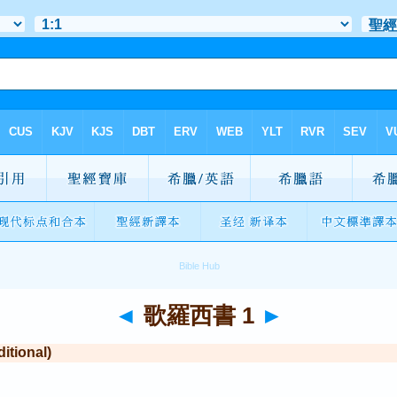
◄
歌羅西書 1
►
tional)