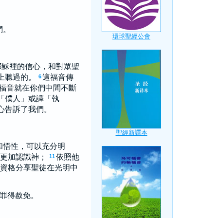
們。
耶穌裡的信心，和對眾聖
上聽過的。
這福音傳
6
福音就在你們中間不斷
「僕人」或譯「執
心告訴了我們。
和悟性，可以充分明
更加認識神；
依照他
11
資格分享聖徒在光明中
罪得赦免。