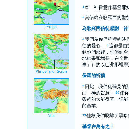
奉 神旨意作基督耶
1
寫信給在歌羅西的聖
2
為歌羅西信徒感謝 神
我們為你們祈禱的時
3
徒的愛心。
這都是由
5
到你們那裡，也傳到全
地結果和增長，在全世
事」）的以巴弗那裡學
保羅的祈禱
因此，我們從聽見的
9
白 神的旨意，
使你
10
榮耀的大能得著一切能
的基業。
他救我們脫離了黑暗
13
基督在萬有之上