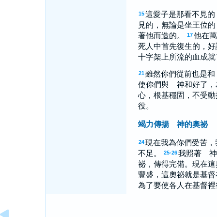
這愛子是那看不見的
15
見的，無論是坐王位的
著他而造的。
他在萬
17
死人中首先復生的，好
十字架上所流的血成就
雖然你們從前也是和
21
使你們與 神和好了，
心，根基穩固，不受動
役。
竭力傳揚 神的奧祕
現在我為你們受苦，
24
不足。
我照著 神
25-26
祕，傳得完備。現在這
豐盛，這奧祕就是基督
為了要使各人在基督裡