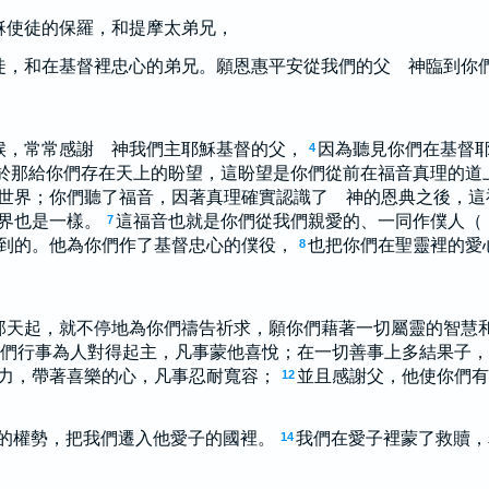
穌使徒的保羅，和提摩太弟兄，
徒，和在基督裡忠心的弟兄。願恩惠平安從我們的父 神臨到你
候，常常感謝 神我們主耶穌基督的父，
因為聽見你們在基督
4
於那給你們存在天上的盼望，這盼望是你們從前在福音真理的道
世界；你們聽了福音，因著真理確實認識了 神的恩典之後，這
界也是一樣。
這福音也就是你們從我們親愛的、一同作僕人（
7
到的。他為你們作了基督忠心的僕役，
也把你們在聖靈裡的愛
8
那天起，就不停地為你們禱告祈求，願你們藉著一切屬靈的智慧
們行事為人對得起主，凡事蒙他喜悅；在一切善事上多結果子，
力，帶著喜樂的心，凡事忍耐寬容；
並且感謝父，他使你們有
12
的權勢，把我們遷入他愛子的國裡。
我們在愛子裡蒙了救贖，
14