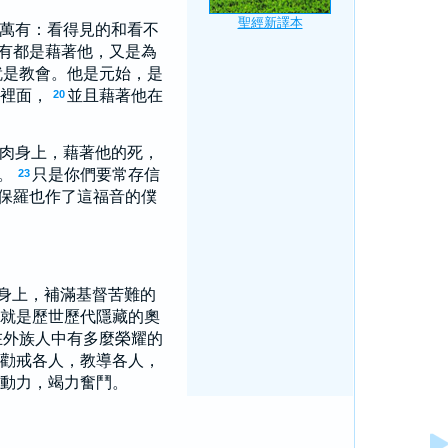
萬有：看得見的和看不
有都是藉著他，又是為
就是教會。他是元始，是
裡面，
並且藉著他在
20
肉身上，藉著他的死，
。
只是你們要常存信
23
保羅也作了這福音的僕
身上，補滿基督苦難的
就是歷世歷代隱藏的奧
外族人中有多麼榮耀的
勸戒各人，教導各人，
動力，竭力奮鬥。