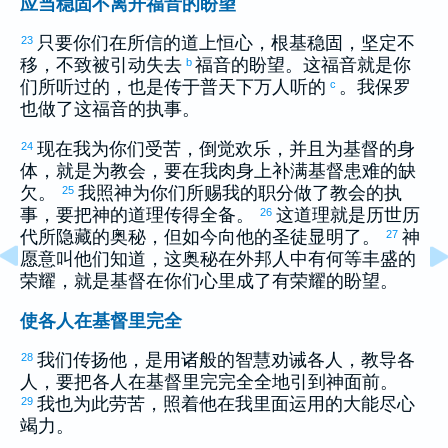
应当稳固不离开福音的盼望
只要你们在所信的道上恒心，根基稳固，坚定不
23
移，不致被引动失去
福音的盼望。这福音就是你
b
们所听过的，也是传于普天下万人听的
。我
保罗
c
也做了这福音的执事。
现在我为你们受苦，倒觉欢乐，并且为基督的身
24
体，就是为教会，要在我肉身上补满基督患难的缺
欠。
我照神为你们所赐我的职分做了教会的执
25
事，要把神的道理传得全备。
这道理就是历世历
26
代所隐藏的奥秘，但如今向他的圣徒显明了。
神
27
愿意叫他们知道，这奥秘在外邦人中有何等丰盛的
荣耀，就是基督在你们心里成了有荣耀的盼望。
使各人在基督里完全
我们传扬他，是用诸般的智慧劝诫各人，教导各
28
人，要把各人在基督里完完全全地引到神面前。
我也为此劳苦，照着他在我里面运用的大能尽心
29
竭力。