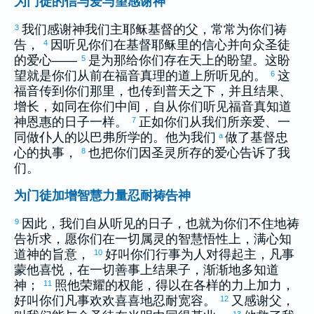
为门徒的信与爱与望感谢神
我们感谢神我们主耶稣基督的父，常常为你们祷
3
告，
因听见你们在基督耶稣里的信心并向众圣徒
4
的爱心——
是为那给你们存在天上的盼望。这盼
5
望就是你们从前在福音真理的道上所听见的。
这
6
福音传到你们那里，也传到普天之下，并且结果、
增长，如同在你们中间，自从你们听见福音真知道
神恩惠的日子一样。
正如你们从我们所亲爱、一
7
同做仆人的
以巴弗
所学的。他为我们
做了基督忠
a
心的执事，
也把你们因圣灵所存的爱心告诉了我
8
们。
为门徒加增智慧力量忍耐祷告神
因此，我们自从听见的日子，也就为你们不住地祷
9
告祈求，愿你们在一切属灵的智慧悟性上，满心知
道神的旨意，
好叫你们行事为人对得起主，凡事
10
蒙他喜悦，在一切善事上结果子，渐渐地多知道
神；
照他荣耀的权能，得以在各样的力上加力，
11
好叫你们凡事欢欢喜喜地忍耐宽容。
又感谢父，
12
13