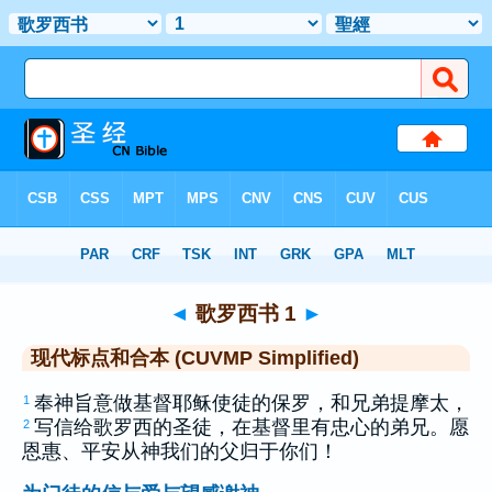
圣经
>
CUVMPS
> 歌罗西书 1
◄
歌罗西书 1
►
现代标点和合本 (CUVMP Simplified)
奉神旨意做基督耶稣使徒的
保罗
，和兄弟
提摩太
，
1
写信给
歌罗西
的圣徒，在基督里有忠心的弟兄。愿
2
恩惠、平安从神我们的父归于你们！