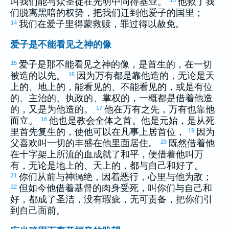
叫我们能与众圣徒在光明中同得基业。
他救了我
们脱离黑暗的权势，把我们迁到他爱子的国里；
我们在爱子里得蒙救赎，罪过得以赦免。
14
爱子是不能看见之神的像
爱子是那不能看见之神的像，是首生的，在一切
15
被造的以先。
因为万有都是靠他造的，无论是天
16
上的、地上的，能看见的、不能看见的，或是有位
的、主治的、执政的、掌权的，一概都是借着他造
的，又是为他造的。
他在万有之先，万有也靠他
17
而立。
他也是教会全体之首。他是元始，是从死
18
里首先复生的，使他可以在凡事上居首位，
因为
19
父喜欢叫一切的丰盛在他里面居住。
既然借着他
20
在十字架上所流的血成就了和平，便借着他叫万
有，无论是地上的、天上的，都与自己和好了。
你们从前与神隔绝，因着恶行，心里与他为敌；
21
但如今他借着基督的肉身受死，叫你们与自己和
22
好，都成了圣洁，没有瑕疵，无可责备，把你们引
到自己面前。