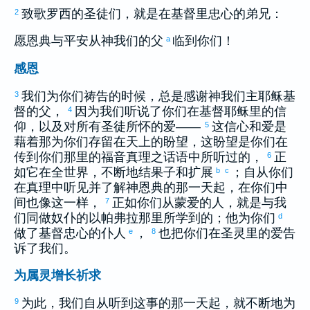
致
歌罗西
的圣徒们，就是在基督里忠心的弟兄：
2
愿恩典与平安从神我们的父
临到你们！
a
感恩
我们为你们祷告的时候，总是感谢神我们主耶稣基
3
督的父，
因为我们听说了你们在基督耶稣里的信
4
仰，以及对所有圣徒所怀的爱——
这信心和爱是
5
藉着那为你们存留在天上的盼望，这盼望是你们在
传到你们那里的福音真理之话语中所听过的，
正
6
如它在全世界，不断地结果子和扩展
；自从你们
b
c
在真理中听见并了解神恩典的那一天起，在你们中
间也像这一样，
正如你们从蒙爱的人，就是与我
7
们同做奴仆的
以帕弗拉
那里所学到的；他为你们
d
做了基督忠心的仆人
，
也把你们在圣灵里的爱告
e
8
诉了我们。
为属灵增长祈求
为此，我们自从听到这事的那一天起，就不断地为
9