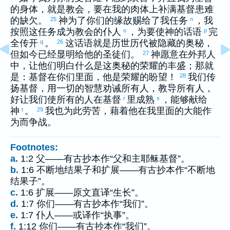
的身体，就是教会，要在我的肉体上补满基督患难
的缺欠。
神为了你们的缘故赐给了我任务
，我
25
n
按照这任务成为教会的仆人
，为要使神的话语
完
o
p
全传开
。
这话语就是历世历代被隐藏的奥秘，
q
26
但如今已经显明给他的圣徒们。
神愿意在外邦人
27
中，让他们明白什么是这奥秘的荣耀的丰盛；那就
是：基督在你们里面，他是荣耀的盼望！
我们传
28
扬基督，用一切的智慧劝诫所有人，教导所有人，
好让我们使所有的人在基督
里成熟
，能够献给
r
s
神
。
我也为此劳苦，藉着他在我里面的大能作
t
29
为而争战。
Footnotes:
a.
1:2 父——有古抄本作“父和主耶稣基督”。
b.
1:6 不断地结果子和扩展——有古抄本作“不断地
结果子”。
c.
1:6 扩展——原文直译“生长”。
d.
1:7 你们——有古抄本作“我们”。
e.
1:7 仆人——或译作“执事”。
f.
1:12 你们——有古抄本作“我们”。