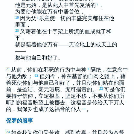
他是元始，是从死人中首先复活的
，
i
为要使他能在万有中居首位，
因为父
乐意使一切的丰盛完美都住在他
19
j
里面，
又藉着他在十字架上所流的血成就了和
20
平，
就是藉着他使万有——无论地上的或天上的
——
都与他自己和好了。
从前，你们在邪恶的行为中与神
隔绝，在意念中
21
k
与他为敌；
但如今，神在基督的血肉之躯上，藉
22
着死使你们与他自己和好了，并且使你们站在他面
前，是圣洁、毫无瑕疵、无可指责的。
可是你们
23
要持守信仰，立定根基，坚定不移，不要从你们所
听到的福音盼望上被挪去。这福音是传给天下万人
l
的，我
保罗
也成了这福音的仆人
。
m
保罗的服事
如今我为你们受苦难，感到欢喜；并且我为基督
24