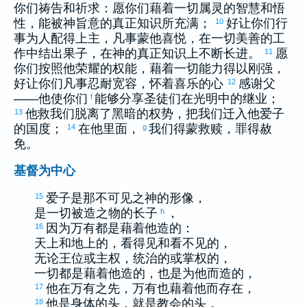
你们祷告和祈求：愿你们藉着一切属灵的智慧和悟
性，能被神旨意的真正知识所充满；
好让你们行
10
事为人配得上主，凡事蒙他喜悦，在一切美善的工
作中结出果子，在神的真正知识上不断长进。
愿
11
你们按照他荣耀的权能，藉着一切能力得以刚强，
好让你们凡事忍耐宽容，怀着喜乐的心
感谢父
12
——他使你们
能够分享圣徒们在光明中的继业；
f
他救我们脱离了黑暗的权势，把我们迁入他爱子
13
的国度；
在他里面，
我们得蒙救赎，罪得赦
14
g
免。
基督为中心
爱子是那不可见之神的形像，
15
是一切被造之物的长子
，
h
因为万有都是藉着他造的：
16
天上和地上的，看得见和看不见的，
无论王位或主权，统治的或掌权的，
一切都是藉着他造的，也是为他而造的，
他在万有之先，万有也藉着他而存在，
17
他是身体的头，就是教会的头，
18