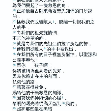
為我們興起了一隻救恩的角，
正如他自古以來藉著聖先知們的口所說
70
的，
拯救我們脫離敵人
、脫離一切恨我們之
71
j
人的手，
向我們的祖先施憐憫，
72
不忘他神聖的約，
就是向我們的先祖
亞伯拉罕
所起的誓，
73
使我們從敵人
的手中被救出，
74
k
在我們所有的日子裡無所懼怕，以聖潔和
75
公義事奉他；
而你——孩子啊！
76
你將被稱為至高者的先知，
因為你將走在主的前面，
預備他的路，
藉著罪得赦免，
77
賜給他的子民救恩的知識。
因著我們神憐憫的心腸
，
78
l
黎明的曙光將從高天臨到
我們，
m
照亮那些坐在黑暗
79