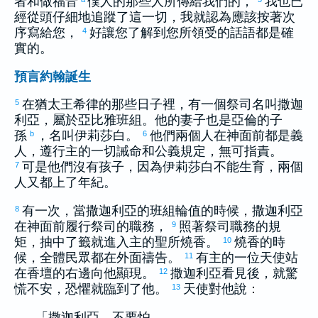
者和做福音
僕人的那些人所傳給我們的，
我也已
經從頭仔細地追蹤了這一切，我就認為應該按著次
序寫給您，
好讓您了解到您所領受的話語都是確
4
實的。
預言約翰誕生
在
猶太
王
希律
的那些日子裡，有一個祭司名叫
撒迦
5
利亞
，屬於
亞比雅
班組。他的妻子也是
亞倫
的子
孫
，名叫
伊莉莎白
。
他們兩個人在神面前都是義
b
6
人，遵行主的一切誡命和公義規定，無可指責。
可是他們沒有孩子，因為
伊莉莎白
不能生育，兩個
7
人又都上了年紀。
有一次，當
撒迦利亞
的班組輪值的時候，
撒迦利亞
8
在神面前履行祭司的職務，
照著祭司職務的規
9
矩，抽中了籤就進入主的聖所燒香。
燒香的時
10
候，全體民眾都在外面禱告。
有主的一位天使站
11
在香壇的右邊向他顯現。
撒迦利亞
看見後，就驚
12
慌不安，恐懼就臨到了他。
天使對他說：
13
「
撒迦利亞
，不要怕，