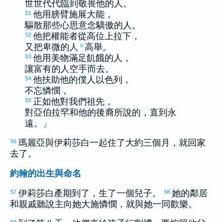
世世代代臨到敬畏他的人。
他用膀臂施展大能，
51
驅散那些心思意念驕傲的人。
他把權能者從高位上拉下，
52
又把卑微的人
高舉。
h
他用美物滿足飢餓的人，
53
讓富有的人空手而去。
他扶助他的僕人
以色列
，
54
不忘憐憫，
正如他對我們祖先，
55
對
亞伯拉罕
和他的後裔所說的，直到永
遠。」
瑪麗亞
與
伊莉莎白
一起住了大約三個月，就回家
56
去了。
約翰的出生與命名
伊莉莎白
產期到了，生了一個兒子。
她的鄰居
57
58
和親戚聽說主向她大施憐憫，就與她一同歡樂。