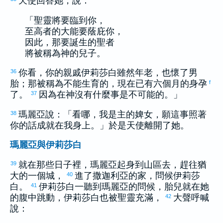
天使回答她，說：
「聖靈將要臨到你，
至高者的大能要蔭庇你，
因此，那要誕生的聖者
將被稱為神的兒子。
你看，你的親戚
伊莉莎白
雖然年老，也懷了男
36
胎；那被稱為不能生育的，現在已有六個月的身孕
f
了。
因為在神沒有什麼事是不可能的。」
37
瑪麗亞
說：「看哪，我是主的婢女，願這事照著
38
你的話成就在我身上。」於是天使離開了她。
瑪麗亞與伊莉莎白
就在那些日子裡，
瑪麗亞
起身到山區去，趕往
猶
39
大
的一個城，
進了
撒迦利亞
的家，問候
伊莉莎
40
白
。
伊莉莎白
一聽到
瑪麗亞
的問候，胎兒就在她
41
的腹中跳動，
伊莉莎白
也被聖靈充滿，
大聲呼喊
42
說：