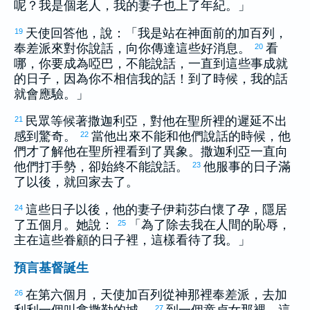
呢？我是個老人，我的妻子也上了年紀。」
天使回答他，說：「我是站在神面前的
加百列
，
19
奉差派來對你說話，向你傳達這些好消息。
看
20
哪，你要成為啞巴，不能說話，一直到這些事成就
的日子，因為你不相信我的話！到了時候，我的話
就會應驗。」
民眾等候著
撒迦利亞
，對他在聖所裡的遲延不出
21
感到驚奇。
當他出來不能和他們說話的時候，他
22
們才了解他在聖所裡看到了異象。
撒迦利亞
一直向
他們打手勢，卻始終不能說話。
他服事的日子滿
23
了以後，就回家去了。
這些日子以後，他的妻子
伊莉莎白
懷了孕，隱居
24
了五個月。她說：
「為了除去我在人間的恥辱，
25
主在這些眷顧的日子裡，這樣看待了我。」
預言基督誕生
在第六個月，天使
加百列
從神那裡奉差派，去
加
26
27