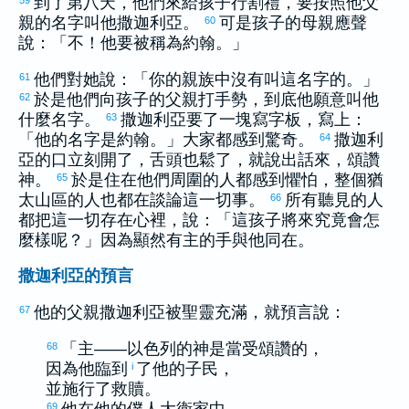
到了第八天，他們來給孩子行割禮，要按照他父
59
親的名字叫他
撒迦利亞
。
可是孩子的母親應聲
60
說：「不！他要被稱為
約翰
。」
他們對她說：「你的親族中沒有叫這名字的。」
61
於是他們向孩子的父親打手勢，到底他願意叫他
62
什麼名字。
撒迦利亞
要了一塊寫字板，寫上：
63
「他的名字是
約翰
。」大家都感到驚奇。
撒迦利
64
亞
的口立刻開了，舌頭也鬆了，就說出話來，頌讚
神。
於是住在他們周圍的人都感到懼怕，整個
猶
65
太
山區的人也都在談論這一切事。
所有聽見的人
66
都把這一切存在心裡，說：「這孩子將來究竟會怎
麼樣呢？」因為顯然有主的手與他同在。
撒迦利亞的預言
他的父親
撒迦利亞
被聖靈充滿，就預言說：
67
「主——
以色列
的神是當受頌讚的，
68
因為他臨到
了他的子民，
i
並施行了救贖。
他在他的僕人
大衛
家中，
69