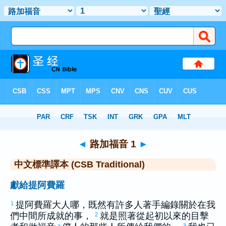
聖經
>
CSBT
> 路加福音 1
◄
路加福音 1
►
中文標準譯本 (CSB Traditional)
獻給提阿費羅
提阿費羅
大人哪，既然有許多人著手編錄關於在我
1
們中間所成就的事，
就是照著從起初以來的目擊
2
a
3