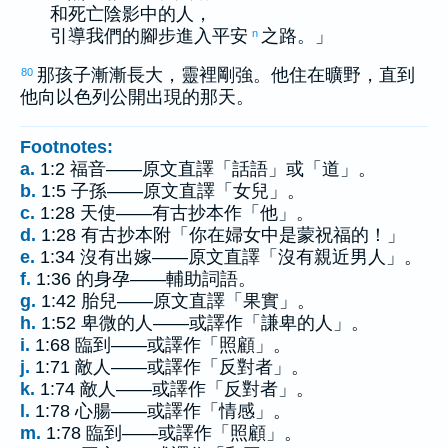
和死亡陰影中的人，
引導我們的腳步進入平安
之路。」
n
那孩子漸漸長大，靈裡剛強。他住在曠野，直到
80
他向
以色列
公開出現的那天。
Footnotes:
a.
1:2 福音——原文直譯「話語」或「道」。
b.
1:5 子孫——原文直譯「女兒」。
c.
1:28 天使——有古抄本作「他」。
d.
1:28 有古抄本附「你在婦女中是蒙祝福的！」
e.
1:34 沒有出嫁——原文直譯「沒有親近男人」。
f.
1:36 的身孕——輔助詞語。
g.
1:42 胎兒——原文直譯「果實」。
h.
1:52 卑微的人——或譯作「謙卑的人」。
i.
1:68 臨到——或譯作「照顧」。
j.
1:71 敵人——或譯作「反對者」。
k.
1:74 敵人——或譯作「反對者」。
l.
1:78 心腸——或譯作「情感」。
m.
1:78 臨到——或譯作「照顧」。