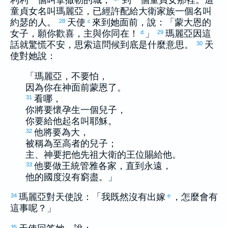
利利
一個叫
拿撒勒
的城，
到一個童貞女那裡。這
童貞女名叫
瑪麗亞
，已經許配給
大衛
家族一個名叫
約瑟
的人。
天使
來到她面前，說：「蒙大恩的
28
c
女子，願你歡喜，主與你同在！
」
瑪麗亞
因這
d
29
話就驚慌不安，思索這問候到底是什麼意思。
天
30
使對她說：
「
瑪麗亞
，不要怕，
因為你在神面前蒙恩了。
看哪，
31
你將要懷孕生一個兒子，
你要給他起名叫耶穌。
他將要為大，
32
被稱為至高者的兒子；
主、神要把他先祖
大衛
的王位賜給他。
他要做王統管
雅各
家，直到永遠，
33
他的國度沒有窮盡。」
瑪麗亞
對天使說：「我既然沒有出嫁
，怎麼會有
34
e
這事呢？」
35