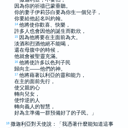
因為你的祈禱已蒙垂聽。
你的妻子
伊莉莎白
要為你生一個兒子，
你要給他起名叫
約翰
。
他將使你歡喜、快樂，
14
許多人也會因他的誕生而歡欣，
因為他將要在主面前為大。
15
淡酒和烈酒他絕不能喝，
還在母腹中的時候，
他就會被聖靈充滿。
他將使許多
以色列
子民
16
歸向主——他們的神。
他將藉著
以利亞
的靈和能力，
17
在主的面前先行，
使父親的心
轉向兒女，
使悖逆的人
轉向義人的智慧，
好為主準備一群預備好了的子民。」
撒迦利亞
對天使說：「我憑著什麼能知道這事
18