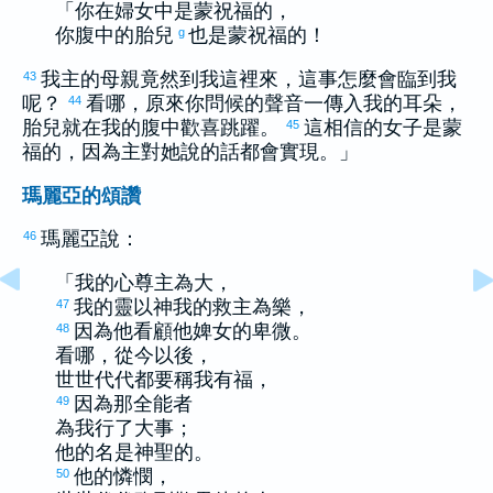
「你在婦女中是蒙祝福的，
你腹中的胎兒
也是蒙祝福的！
g
我主的母親竟然到我這裡來，這事怎麼會臨到我
43
呢？
看哪，原來你問候的聲音一傳入我的耳朵，
44
胎兒就在我的腹中歡喜跳躍。
這相信的女子是蒙
45
福的，因為主對她說的話都會實現。」
瑪麗亞的頌讚
瑪麗亞
說：
46
「我的心尊主為大，
我的靈以神我的救主為樂，
47
因為他看顧他婢女的卑微。
48
看哪，從今以後，
世世代代都要稱我有福，
因為那全能者
49
為我行了大事；
他的名是神聖的。
他的憐憫，
50