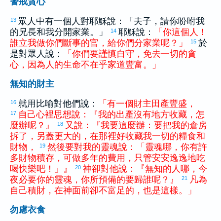
警戒貪心
眾人中有一個人對耶穌說：「夫子，請你吩咐我
13
的兄長和我分開家業。」
耶穌說：
「
你
這個
人
！
14
誰
立
我
做
你們
斷
事
的
官
，
給
你們
分
家業
呢
？
」
於
15
是對眾人說：
「
你們
要
謹慎
自守
，
免去
一切
的
貪
心
，
因為
人
的
生命
不
在乎
家道
豐富
。
」
無知的財主
就用比喻對他們說：
「
有
一
個
財主
田產
豐盛
，
16
自己
心裡
思想
說
：
『
我
的
出產
沒有
地方
收藏
，
怎
17
麼
辦
呢
？
』
又
說
：
『
我
要
這麼
辦
：
要
把
我
的
倉房
18
拆
了
，
另
蓋
更
大
的
，
在
那裡
好
收藏
我
一切
的
糧食
和
財物
，
然後
要
對
我
的
靈魂
說
：
「
靈魂
哪
，
你
有
許
19
多
財物
積存
，
可
做
多
年
的
費用
，
只管
安安逸逸
地
吃
喝
快樂
吧
！
」
』
神
卻
對
他
說
：
『
無知
的
人
哪
，
今
20
夜
必
要
你
的
靈魂
，
你
所
預備
的
要
歸
誰
呢
？
』
凡
為
21
自己
積
財
，
在
神
面前
卻
不
富足
的
，
也
是
這樣
。
」
勿慮衣食