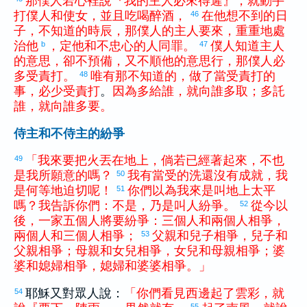
那
僕人
若
心裡
說
『
我
的
主人
必
來
得
遲
』
，
就
動手
打
僕人
和
使女
，
並且
吃喝
醉
酒
，
在
他
想
不
到
的
日
46
子
，
不
知道
的
時辰
，
那
僕人
的
主人
要
來
，
重重
地
處
治
他
，
定
他
和
不
忠心
的
人
同
罪
。
僕人
知道
主人
b
47
的
意思
，
卻
不
預備
，
又
不
順
他
的
意思
行
，
那
僕人
必
多
受
責打
。
唯有
那
不
知道
的
，
做
了
當
受
責打
的
48
事
，
必
少
受
責打
。
因為
多
給
誰
，
就
向
誰
多
取
；
多
託
誰
，
就
向
誰
多
要
。
侍主和不侍主的紛爭
「
我
來
要
把
火
丟
在
地上
，
倘若
已經
著
起來
，
不
也
49
是
我
所
願意
的
嗎
？
我
有
當
受
的
洗
還
沒有
成就
，
我
50
是
何等
地
迫切
呢
！
你們
以為
我
來
是
叫
地上
太平
51
嗎
？
我
告訴
你們
：
不
是
，
乃是
叫
人
紛爭
。
從今以
52
後
，
一
家
五
個
人
將要
紛爭
：
三
個
人
和
兩
個
人
相
爭
，
兩
個
人
和
三
個
人
相
爭
；
父親
和
兒子
相
爭
，
兒子
和
53
父親
相
爭
；
母親
和
女兒
相
爭
，
女兒
和
母親
相
爭
；
婆
婆
和
媳婦
相
爭
，
媳婦
和
婆婆
相
爭
。
」
耶穌又對眾人說：
「
你們
看見
西邊
起
了
雲彩
，
就
54
55