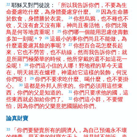
耶穌又對門徒說：
「
所以
我
告訴
你們
，
不
要
為
生
22
命
憂慮
吃
什麼
，
為
身體
憂慮
穿
什麼
。
因為
生命
勝
23
於
飲食
，
身體
勝
於
衣裳
。
你
想
烏鴉
，
也
不
種
也
不
24
收
，
又
沒有
倉
又
沒有
庫
，
神
尚且
養活
牠
，
你們
比
飛
鳥
是
何等
地
貴重
呢
！
你們
哪
一
個
能
用
思慮
使
壽數
25
多
加
一刻
呢
？
這
最
小
的
事
你們
尚且
不
能
做
，
為
a
26
什麼
還
憂慮
其餘
的
事
呢
？
你
想
百合花
怎麼
長
起
27
來
，
它
也
不
勞苦
，
也
不
紡線
，
然而
我
告訴
你們
：
就
是
所羅門
極
榮華
的
時候
，
他
所
穿戴
的
還
不如
這
花
一
朵
呢
！
你們
這
小
信
的
人
哪
！
野地
裡
的
草
今天
還
28
在
，
明天
就
丟
在
爐
裡
，
神
還
給
它
這樣
的
裝飾
，
何況
你們
呢
！
你們
不
要
求
吃
什麼
、
喝
什麼
，
也
不
要
掛
29
心
。
這
都
是
外邦人
所
求
的
。
你們
必須
用
這些
東
30
西
，
你們
的
父
是
知道
的
。
你們
只
要
求
他
的
國
，
這
31
些
東西
就
必
加
給
你們
了
。
你們
這
小
群
，
不
要
懼
32
怕
，
因為
你們
的
父
樂意
把
國
賜給
你們
。
論真財寶
「
你們
要
變賣
所
有
的
賙濟
人
，
為
自己
預備
永
不
壞
33