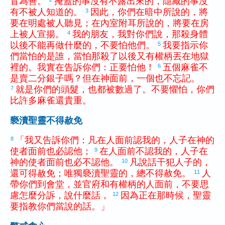
冒為善
。
掩蓋
的
事
沒有
不
露
出來
的
，
隱藏
的
事
沒
有
不
被
人
知道
的
。
因此
，
你們
在
暗中
所
說
的
，
將
3
要
在
明處
被
人
聽見
；
在
內室
附耳
所
說
的
，
將要
在
房
上
被
人
宣揚
。
我
的
朋友
，
我
對
你們
說
，
那
殺
身體
4
以後
不
能
再
做
什麼
的
，
不
要
怕
他們
。
我
要
指示
你
5
們
當
怕
的
是
誰
，
當
怕
那
殺
了
以後
又
有
權柄
丟
在
地獄
裡
的
。
我
實在
告訴
你們
：
正
要
怕
他
！
五
個
麻雀
不
6
是
賣
二
分
銀子
嗎
？
但
在
神
面前
，
一
個
也
不
忘記
。
就是
你們
的
頭髮
，
也
都
被
數
過
了
。
不
要
懼怕
，
你們
7
比
許多
麻雀
還
貴重
。
褻瀆聖靈不得赦免
「
我
又
告訴
你們
：
凡
在
人
面前
認
我
的
，
人子
在
神
的
8
使者
面前
也
必
認
他
；
在
人
面前
不
認
我
的
，
人子
在
9
神
的
使者
面前
也
必
不
認
他
。
凡
說話
干犯
人子
的
，
10
還
可
得
赦免
；
唯獨
褻瀆
聖
靈
的
，
總
不
得
赦免
。
人
11
帶
你們
到
會堂
，
並
官府
和
有
權柄
的
人
面前
，
不
要
思
慮
怎麼
分訴
，
說
什麼
話
，
因為
正
在
那
時候
，
聖
靈
12
要
指教
你們
當
說
的
話
。
」