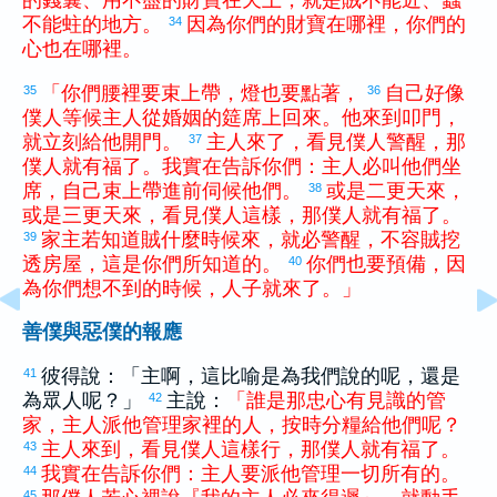
的
錢囊
、
用
不
盡
的
財寶
在
天上
，
就是
賊
不
能
近
、
蟲
不
能
蛀
的
地方
。
因為
你們
的
財寶
在
哪裡
，
你們
的
34
心
也
在
哪裡
。
「
你們
腰
裡
要
束
上
帶
，
燈
也
要
點
著
，
自己
好像
35
36
僕人
等候
主人
從
婚姻
的
筵席
上
回來
。
他
來到
叩門
，
就
立刻
給
他
開門
。
主人
來
了
，
看見
僕人
警醒
，
那
37
僕人
就
有福
了
。
我
實在
告訴
你們
：
主人
必
叫
他們
坐
席
，
自己
束
上
帶
進
前
伺候
他們
。
或是
二
更
天
來
，
38
或是
三
更
天
來
，
看見
僕人
這樣
，
那
僕人
就
有福
了
。
家主
若
知道
賊
什麼
時候
來
，
就
必
警醒
，
不
容
賊
挖
39
透
房屋
，
這
是
你們
所
知道
的
。
你們
也
要
預備
，
因
40
為
你們
想
不
到
的
時候
，
人子
就
來
了
。
」
善僕與惡僕的報應
彼得
說：「主啊，這比喻是為我們說的呢，還是
41
為眾人呢？」
主說：
「
誰
是
那
忠心
有
見識
的
管
42
家
，
主人
派
他
管理
家裡
的
人
，
按時
分
糧
給
他們
呢
？
主人
來到
，
看見
僕人
這樣
行
，
那
僕人
就
有福
了
。
43
我
實在
告訴
你們
：
主人
要
派
他
管理
一切
所
有
的
。
44
45