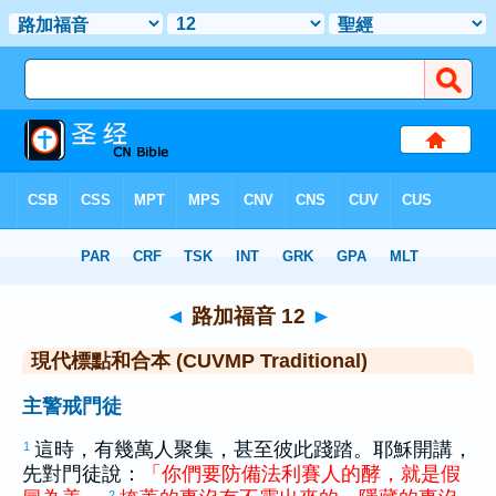
聖經
>
CUVMPT
> 路加福音 12
◄
路加福音 12
►
現代標點和合本 (CUVMP Traditional)
主警戒門徒
這時，有幾萬人聚集，甚至彼此踐踏。耶穌開講，
1
先對門徒說：
「
你們
要
防備
法利賽
人
的
酵
，
就是
假
2