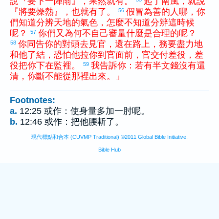
說
『
要
下
一陣
雨
』
，
果然
就
有
。
起
了
南風
，
就
說
『
將要
燥熱
』
，
也
就
有
了
。
假冒為善
的
人
哪
，
你
56
們
知道
分辨
天地
的
氣色
，
怎麼
不
知道
分辨
這
時候
呢
？
你們
又
為何
不
自己
審量
什麼
是
合理
的
呢
？
57
你
同
告
你
的
對頭
去
見
官
，
還
在
路上
，
務要
盡力
地
58
和
他
了結
，
恐怕
他
拉
你
到
官
面前
，
官
交付
差役
，
差
役
把
你
下
在
監
裡
。
我
告訴
你
：
若
有
半
文
錢
沒有
還
59
清
，
你
斷
不
能
從
那裡
出來
。
」
Footnotes:
a.
12:25 或作：使身量多加一肘呢。
b.
12:46 或作：把他腰斬了。
現代標點和合本 (CUVMP Traditional) ©2011 Global Bible Initiative.
Bible Hub