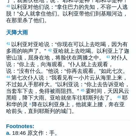
了，就俯伏在地，说：“耶和华是神！耶和华是神！”
以利亚
对他们说：“拿住
巴力
的先知，不容一人逃
40
脱！”众人就拿住他们。
以利亚
带他们到
基顺
河边，
在那里杀了他们。
天降大雨
以利亚
对
亚哈
说：“你现在可以上去吃喝，因为有
41
多雨的响声了。”
亚哈
就上去吃喝。
以利亚
上了
迦
42
密
山顶，屈身在地，将脸伏在两膝之中。
对仆人
43
说：“你上去，向海观看。”仆人就上去观看，
说：“没有什么。”他说：“你再去观看。”如此七次。
第七次仆人说：“我看见有一小片云从海里上来，
44
不过如人手那样大。”
以利亚
说：“你上去告诉
亚哈
，
当套车下去，免得被雨阻挡。”
霎时间，天因风云
45
黑暗，降下大雨。
亚哈
就坐车往
耶斯列
去了。
耶
46
和华的灵
降在
以利亚
身上，他就束上腰，奔在
亚
a
哈
前头，直到
耶斯列
的城门。
Footnotes:
a.
18:46 原文作：手。