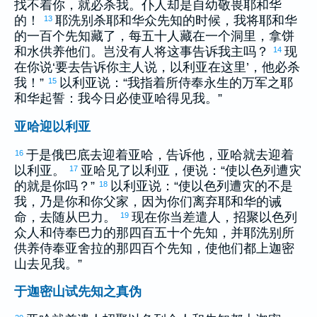
找不着你，就必杀我。仆人却是自幼敬畏耶和华
的！
耶洗别
杀耶和华众先知的时候，我将耶和华
13
的一百个先知藏了，每五十人藏在一个洞里，拿饼
和水供养他们。岂没有人将这事告诉我主吗？
现
14
在你说‘要去告诉你主人说，
以利亚
在这里’，他必杀
我！”
以利亚
说：“我指着所侍奉永生的万军之耶
15
和华起誓：我今日必使
亚哈
得见我。”
亚哈迎以利亚
于是
俄巴底
去迎着
亚哈
，告诉他，
亚哈
就去迎着
16
以利亚
。
亚哈
见了
以利亚
，便说：“使
以色列
遭灾
17
的就是你吗？”
以利亚
说：“使
以色列
遭灾的不是
18
我，乃是你和你父家，因为你们离弃耶和华的诫
命，去随从
巴力
。
现在你当差遣人，招聚
以色列
19
众人和侍奉
巴力
的那四百五十个先知，并
耶洗别
所
供养侍奉
亚舍拉
的那四百个先知，使他们都上
迦密
山去见我。”
于迦密山试先知之真伪