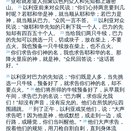
亚哈
就差遣人招聚
以色列
众人和先知都上
迦密
20
山。
以利亚
前来对众民说：“你们心持两意要到几
21
时呢？若耶和华是神，就当顺从耶和华；若
巴力
是
神，就当顺从
巴力
。”众民一言不答。
以利亚
对众
22
民说：“做耶和华先知的只剩下我一个人，
巴力
的先
知却有四百五十个人。
当给我们两只牛犊，
巴力
23
的先知可以挑选一只，切成块子，放在柴上，不要
点火。我也预备一只牛犊放在柴上，也不点火。
你们求告你们神的名，我也求告耶和华的名。那
24
降火显应的神，就是神。”众民回答说：“这话甚
好。”
以利亚
对
巴力
的先知说：“你们既是人多，当先挑
25
选一只牛犊，预备好了，就求告你们神的名，却不
要点火。”
他们将所得的牛犊预备好了，从早晨到
26
午间，求告
巴力
的名说：“
巴力
啊，求你应允我
们！”却没有声音，没有应允的。他们在所筑的坛四
围踊跳。
到了正午，
以利亚
戏笑他们，说：“大声
27
求告吧！因为他是神，他或默想，或走到一边，或
行路，或睡觉，你们当叫醒他。”
他们大声求告，
28
按着他们的规矩，用刀枪自割自刺，直到身体流