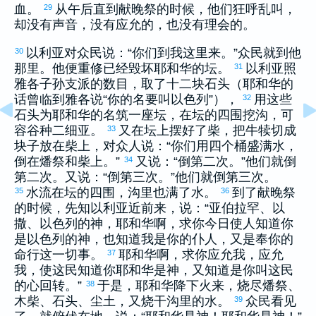
血。
从午后直到献晚祭的时候，他们狂呼乱叫，
29
却没有声音，没有应允的，也没有理会的。
以利亚
对众民说：“你们到我这里来。”众民就到他
30
那里。他便重修已经毁坏耶和华的坛。
以利亚
照
31
雅各
子孙支派的数目，取了十二块石头（耶和华的
话曾临到
雅各
说“你的名要叫
以色列
”），
用这些
32
石头为耶和华的名筑一座坛，在坛的四围挖沟，可
容谷种二细亚。
又在坛上摆好了柴，把牛犊切成
33
块子放在柴上，对众人说：“你们用四个桶盛满水，
倒在燔祭和柴上。”
又说：“倒第二次。”他们就倒
34
第二次。又说：“倒第三次。”他们就倒第三次。
水流在坛的四围，沟里也满了水。
到了献晚祭
35
36
的时候，先知
以利亚
近前来，说：“
亚伯拉罕
、
以
撒
、
以色列
的神，耶和华啊，求你今日使人知道你
是
以色列
的神，也知道我是你的仆人，又是奉你的
命行这一切事。
耶和华啊，求你应允我，应允
37
我，使这民知道你耶和华是神，又知道是你叫这民
的心回转。”
于是，耶和华降下火来，烧尽燔祭、
38
木柴、石头、尘土，又烧干沟里的水。
众民看见
39