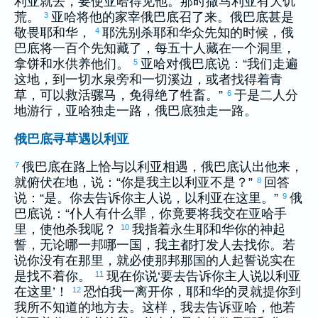
利亚
就去，要使
亚哈
得见他。那时
撒马利亚
有大饥
荒。
亚哈
将他的家宰
俄巴底
召了来。
俄巴底
甚是
3
敬畏耶和华，
耶洗别
杀耶和华众先知的时候，
俄
4
巴底
将一百个先知藏了，每五十人藏在一个洞里，
拿饼和水供养他们。
亚哈
对
俄巴底
说：“我们走遍
5
这地，到一切水泉旁和一切溪边，或者找得着青
草，可以救活骡马，免得绝了牲畜。”
于是二人分
6
地游行，
亚哈
独走一路，
俄巴底
独走一路。
俄巴底寻草遇以利亚
俄巴底
在路上恰与
以利亚
相遇，
俄巴底
认出他来，
7
就俯伏在地，说：“你是我主
以利亚
不是？”
回答
8
说：“是。你去告诉你主人说，
以利亚
在这里。”
俄
9
巴底
说：“仆人有什么罪，你竟要将我交在
亚哈
手
里，使他杀我呢？
我指着永生耶和华你的神起
10
誓，无论哪一邦哪一国，我主都打发人去找你。若
说你没有在那里，就必使那邦那国的人起誓说实在
是找不着你。
现在你说‘要去告诉你主人说
以利亚
11
在这里’！
恐怕我一离开你，耶和华的灵就提你到
12
我所不知道的地方去。这样，我去告诉
亚哈
，他若