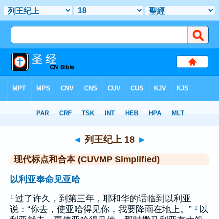
圣经
>
CUVMPS
> 列王纪上 18
◄
列王纪上 18
►
现代标点和合本 (CUVMP Simplified)
以利亚奉命见亚哈
过了许久，到第三年，耶和华的话临到
以利亚
1
说：“你去，使
亚哈
得见你，我要降雨在地上。”
以
2