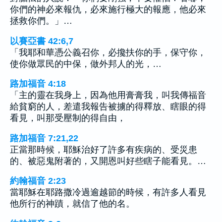
你們的神必來報仇，必來施行極大的報應，他必來
拯救你們。」…
以賽亞書 42:6,7
「我耶和華憑公義召你，必攙扶你的手，保守你，
使你做眾民的中保，做外邦人的光，…
路加福音 4:18
「主的靈在我身上，因為他用膏膏我，叫我傳福音
給貧窮的人，差遣我報告被擄的得釋放、瞎眼的得
看見，叫那受壓制的得自由，
路加福音 7:21,22
正當那時候，耶穌治好了許多有疾病的、受災患
的、被惡鬼附著的，又開恩叫好些瞎子能看見。…
約翰福音 2:23
當耶穌在耶路撒冷過逾越節的時候，有許多人看見
他所行的神蹟，就信了他的名。