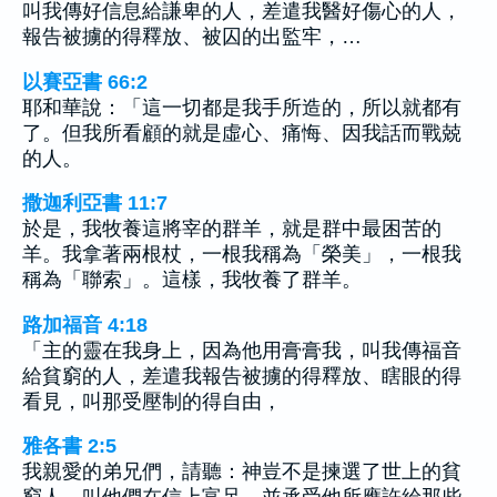
叫我傳好信息給謙卑的人，差遣我醫好傷心的人，
報告被擄的得釋放、被囚的出監牢，…
以賽亞書 66:2
耶和華說：「這一切都是我手所造的，所以就都有
了。但我所看顧的就是虛心、痛悔、因我話而戰兢
的人。
撒迦利亞書 11:7
於是，我牧養這將宰的群羊，就是群中最困苦的
羊。我拿著兩根杖，一根我稱為「榮美」，一根我
稱為「聯索」。這樣，我牧養了群羊。
路加福音 4:18
「主的靈在我身上，因為他用膏膏我，叫我傳福音
給貧窮的人，差遣我報告被擄的得釋放、瞎眼的得
看見，叫那受壓制的得自由，
雅各書 2:5
我親愛的弟兄們，請聽：神豈不是揀選了世上的貧