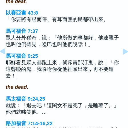
the deaf.
以賽亞書 43:8
「你要將有眼而瞎、有耳而聾的民都帶出來。
馬可福音 7:37
眾人分外稀奇，說：「他所做的事都好，他連聾子
也叫他們聽見，啞巴也叫他們說話！」
馬可福音 9:25
耶穌看見眾人都跑上來，就斥責那汙鬼，說：「你
這聾啞的鬼，我吩咐你從他裡頭出來，再不要進
去！」
the dead.
馬太福音 9:24,25
就說：「退去吧！這閨女不是死了，是睡著了。」
他們就嗤笑他。…
路加福音 7:14-16,22