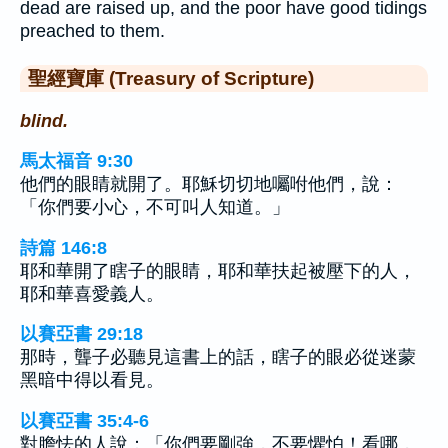
dead are raised up, and the poor have good tidings
preached to them.
聖經寶庫 (Treasury of Scripture)
blind.
馬太福音 9:30
他們的眼睛就開了。耶穌切切地囑咐他們，說：
「你們要小心，不可叫人知道。」
詩篇 146:8
耶和華開了瞎子的眼睛，耶和華扶起被壓下的人，
耶和華喜愛義人。
以賽亞書 29:18
那時，聾子必聽見這書上的話，瞎子的眼必從迷蒙
黑暗中得以看見。
以賽亞書 35:4-6
對膽怯的人說：「你們要剛強，不要懼怕！看哪，