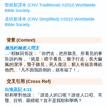
聖經新譯本 (CNV Traditional) ©2010 Worldwide
Bible Society.
圣经新译本 (CNV Simplified) ©2010 Worldwide
Bible Society.
背景 (Context)
施洗約翰差人問主
…
耶穌回答說：「你們去，把所聽見、所看見的事
4
告訴約翰，
就是：瞎子看見，瘸子行走，長大痲
5
瘋的潔淨，聾子聽見，死人復活，窮人有福音傳給
他們。
凡不因我跌倒的，就有福了！」
6
交叉引用 (Cross Ref)
出埃及記 4:11
耶和華對他說：「誰造人的口呢？誰使人口啞、耳
聾、目明、眼瞎呢？豈不是我耶和華嗎？