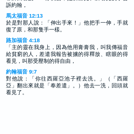
訴約翰，
馬太福音 12:13
於是對那人說：「伸出手來！」他把手一伸，手就
復了原，和那隻手一樣。
路加福音 4:18
「主的靈在我身上，因為他用膏膏我，叫我傳福音
給貧窮的人，差遣我報告被擄的得釋放、瞎眼的得
看見，叫那受壓制的得自由，
約翰福音 9:7
對他說：「你往西羅亞池子裡去洗。」（「西羅
亞」翻出來就是「奉差遣」。）他去一洗，回頭就
看見了。