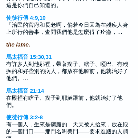
這是你們自己知道的。
使徒行傳 4:9,10
「治民的官府和長老啊，倘若今日因為在殘疾人身
上所行的善事，查問我們他是怎麼得了痊癒，…
the lame.
馬太福音 15:30,31
有許多人到他那裡，帶著瘸子、瞎子、啞巴、有殘
疾的和好些別的病人，都放在他腳前，他就治好了
他們。…
馬太福音 21:14
在殿裡有瞎子、瘸子到耶穌跟前，他就治好了他
們。
使徒行傳 3:2-8
有一個人，生來是瘸腿的，天天被人抬來，放在殿
的一個門口——那門名叫美門——要求進殿的人賙