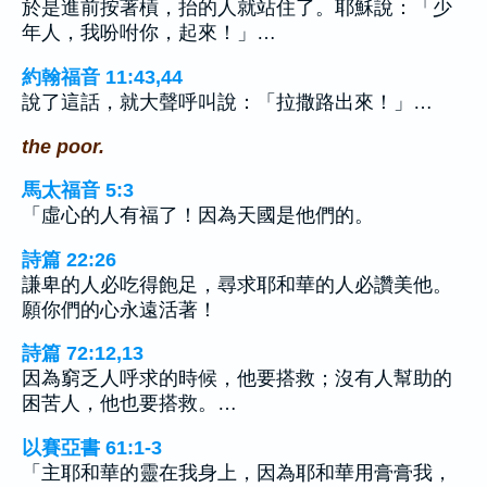
於是進前按著槓，抬的人就站住了。耶穌說：「少
年人，我吩咐你，起來！」…
約翰福音 11:43,44
說了這話，就大聲呼叫說：「拉撒路出來！」…
the poor.
馬太福音 5:3
「虛心的人有福了！因為天國是他們的。
詩篇 22:26
謙卑的人必吃得飽足，尋求耶和華的人必讚美他。
願你們的心永遠活著！
詩篇 72:12,13
因為窮乏人呼求的時候，他要搭救；沒有人幫助的
困苦人，他也要搭救。…
以賽亞書 61:1-3
「主耶和華的靈在我身上，因為耶和華用膏膏我，