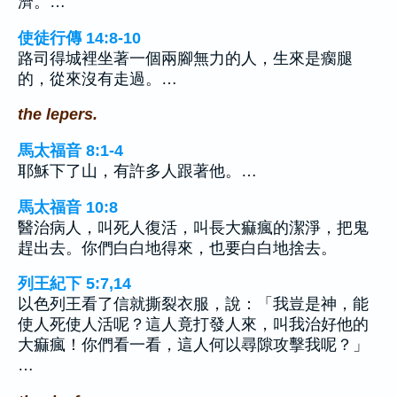
濟。…
使徒行傳 14:8-10
路司得城裡坐著一個兩腳無力的人，生來是瘸腿
的，從來沒有走過。…
the lepers.
馬太福音 8:1-4
耶穌下了山，有許多人跟著他。…
馬太福音 10:8
醫治病人，叫死人復活，叫長大痲瘋的潔淨，把鬼
趕出去。你們白白地得來，也要白白地捨去。
列王紀下 5:7,14
以色列王看了信就撕裂衣服，說：「我豈是神，能
使人死使人活呢？這人竟打發人來，叫我治好他的
大痲瘋！你們看一看，這人何以尋隙攻擊我呢？」
…