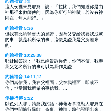
約翰福音 3:2
這人夜裡來見耶穌，說：「拉比，我們知道你是由
神那裡來做師傅的，因為你所行的神蹟，若沒有神
同在，無人能行。」
約翰福音 5:36
但我有比約翰更大的見證，因為父交給我要我成就
的事，就是我所做的事，這便見證我是父所差來
的。
約翰福音 10:25,38
耶穌回答說：「我已經告訴你們，你們不信。我奉
我父之名所行的事可以為我作見證，…
約翰福音 14:11,12
你們當信我，我在父裡面，父在我裡面；即或不
信，也當因我所做的事信我。…
使徒行傳 2:22
以色列人哪，請聽我的話：神藉著拿撒勒人耶穌在
你們中間施行異能、奇事、神蹟，將他證明出來，