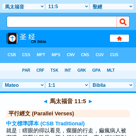
聖經
>
馬太福音
>
章 11
> 聖經金句 5
◄
馬太福音 11:5
►
平行經文 (Parallel Verses)
中文標準譯本 (CSB Traditional)
就是：瞎眼的得以看見，瘸腿的行走，痲瘋病人被