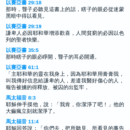
以賽亞書 29:18
那時，聾子必聽見這書上的話，瞎子的眼必從迷蒙
黑暗中得以看見。
以賽亞書 29:19
謙卑人必因耶和華增添歡喜，人間貧窮的必因以色
列的聖者快樂。
以賽亞書 35:5
那時瞎子的眼必睜開，聾子的耳必開通。
以賽亞書 61:1
「主耶和華的靈在我身上，因為耶和華用膏膏我，
叫我傳好信息給謙卑的人，差遣我醫好傷心的人，
報告被擄的得釋放、被囚的出監牢，
馬太福音 8:3
耶穌伸手摸他，說：「我肯，你潔淨了吧！」他的
大痲瘋立刻就潔淨了。
馬太福音 11:4
耶穌回答說：「你們去，把所聽見、所看見的事告