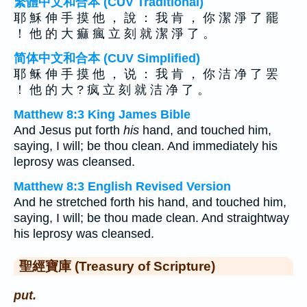
繁體中文和合本 (CUV Traditional)
耶 穌 伸 手 摸 他 ， 說 ： 我 肯 ， 你 潔 淨 了 罷
！ 他 的 大 痲 瘋 立 刻 就 潔 淨 了 。
简体中文和合本 (CUV Simplified)
耶 稣 伸 手 摸 他 ， 说 ： 我 肯 ， 你 洁 净 了 罢
！ 他 的 大 ? 疯 立 刻 就 洁 净 了 。
Matthew 8:3 King James Bible
And Jesus put forth
his
hand, and touched him,
saying, I will; be thou clean. And immediately his
leprosy was cleansed.
Matthew 8:3 English Revised Version
And he stretched forth his hand, and touched him,
saying, I will; be thou made clean. And straightway
his leprosy was cleansed.
聖經寶庫 (Treasury of Scripture)
put.