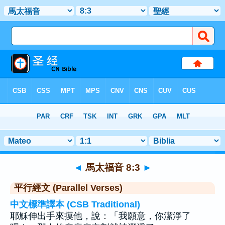
聖經
>
馬太福音
>
章 8
> 聖經金句 3
◄
馬太福音 8:3
►
平行經文 (Parallel Verses)
中文標準譯本 (CSB Traditional)
耶穌伸出手來摸他，說：「我願意，你潔淨了