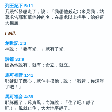
列王紀下 5:11
乃縵卻發怒走了，說：「我想他必定出來見我，站
著求告耶和華他神的名，在患處以上搖手，治好這
大痲瘋。
I will.
創世記 1:3
神說：「要有光。」就有了光。
詩篇 33:9
因為他說有，就有；命立，就立。
馬可福音 1:41
耶穌動了慈心，就伸手摸他，說：「我肯，你潔淨
了吧！」
馬可福音 4:39
耶穌醒了，斥責風，向海說：「住了吧！靜了
吧！」風就止住，大大地平靜了。