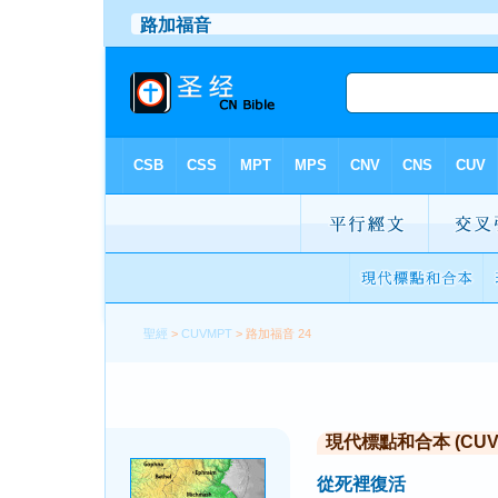
聖經
>
CUVMPT
> 路加福音 24
現代標點和合本 (CUVMP 
從死裡復活