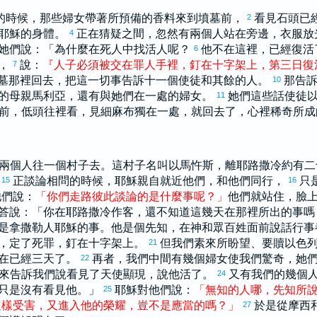
的時候，那些婦女帶著所預備的香料來到墳墓前，
看見石頭已
2
耶穌的身體。
正在猜疑之間，忽然有兩個人站在旁邊，衣服放
4
她們說：「為什麼在死人中找活人呢？
他不在這裡，已經復活
6
們，
說：
『
人子
必須
被
交
在
罪人
手
裡
，
釘
在
十字架
上
，
第
三
日
復
7
墓那裡回去，把這一切事告訴十一個使徒和其餘的人。
那告
10
的母親
馬利亞
，還有與她們在一處的婦女。
她們這些話使徒
11
前，低頭往裡看，見細麻布獨在一處，就回去了，心裡稀奇所成
兩個人往一個村子去。這村子名叫
以馬忤斯
，離
耶路撒冷
約有二
。
正談論相問的時候，耶穌親自就近他們，和他們同行，
只
15
16
他們說：
「
你們
走路
彼此
談論
的
是
什麼
事
呢
？
」
他們就站住，臉
答說：「你在
耶路撒冷
作客，還不知道這幾天在那裡所出的事
是
拿撒勒
人耶穌的事。他是個先知，在神和眾百姓面前說話行事
，定了死罪，釘在十字架上。
但我們素來所盼望、要贖
以色
21
在已經三天了。
再者，我們中間有幾個婦女使我們驚奇，她
22
來告訴我們說看見了天使顯現，說他活了。
又有我們的幾個
24
只是沒有看見他。」
耶穌對他們說：
「
無知
的
人
哪
，
先知
所
25
這樣
受害
，
又
進入
他
的
榮耀
，
豈
不
是
應當
的
嗎
？
」
於是從
摩西
27