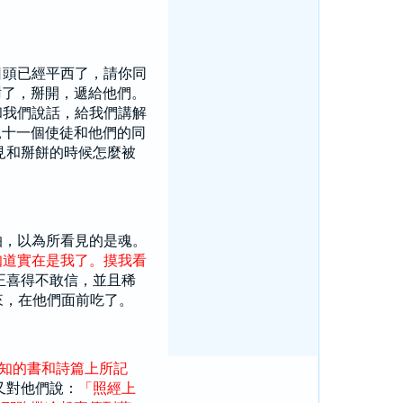
日頭已經平西了，請你同
謝了，掰開，遞給他們。
和我們說話，給我們講解
見十一個使徒和他們的同
見和掰餅的時候怎麼被
怕，以為所看見的是魂。
知道
實在
是
我
了
。
摸
我
看
正喜得不敢信，並且稀
來，在他們面前吃了。
知
的
書
和
詩篇
上
所
記
又對他們說：
「
照
經
上