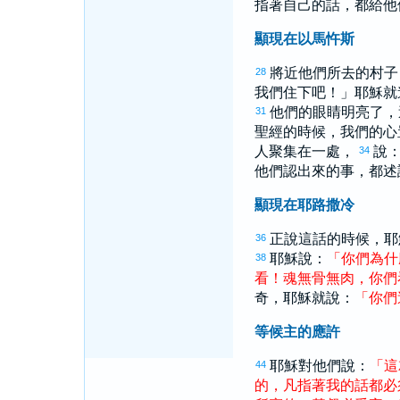
指著自己的話，都給他
顯現在以馬忤斯
將近他們所去的村子
28
我們住下吧！」耶穌就
他們的眼睛明亮了，
31
聖經的時候，我們的心
人聚集在一處，
說
34
他們認出來的事，都述
顯現在耶路撒冷
正說這話的時候，耶
36
耶穌說：
「
你們
為什
38
看
！
魂
無
骨
無
肉
，
你們
奇，耶穌就說：
「
你們
等候主的應許
耶穌對他們說：
「
這
44
的
，
凡
指著
我
的
話
都
必