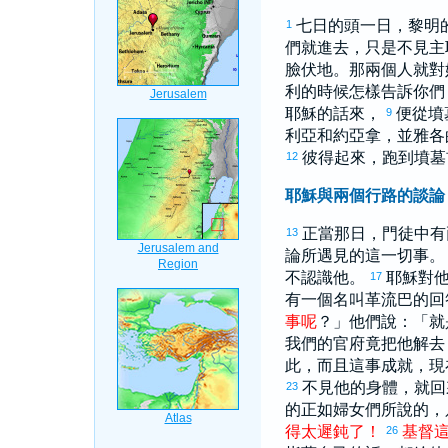
七日的頭一日，黎明
1
們就進去，只是不見主
臉伏地。那兩個人就對
利
的時候怎樣告訴你
耶穌的話來，
便從墳
9
利亞
和
約亞拿
，並
雅各
彼得
起來，跑到墳墓
12
耶穌與兩個行路的談論
正當那日，門徒中有
13
論所遇見的這一切事
不認識他。
耶穌對
17
有一個名叫
革流巴
的回
事
呢
？」他們說：「就
我們的官府竟把他解去
此，而且這事成就，現
不見他的身體，就回
23
的正如婦女們所說的，
得
太
遲鈍
了
！
基督
26