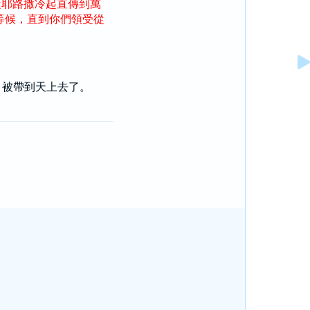
從
耶路撒冷
起
直
傳
到
萬
等候
，
直到
你們
領受
從
，被帶到天上去了。