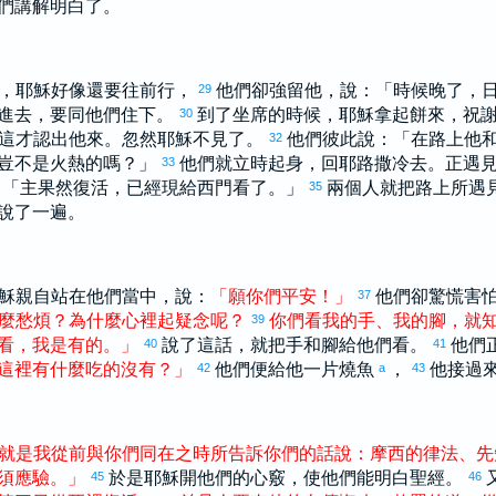
們講解明白了。
，耶穌好像還要往前行，
他們卻強留他，說：「時候晚了，
29
進去，要同他們住下。
到了坐席的時候，耶穌拿起餅來，祝
30
這才認出他來。忽然耶穌不見了。
他們彼此說：「在路上他
32
豈不是火熱的嗎？」
他們就立時起身，回
耶路撒冷
去。正遇
33
：「主果然復活，已經現給
西門
看了。」
兩個人就把路上所遇
35
說了一遍。
穌親自站在他們當中，說：
「
願
你們
平安
！
」
他們卻驚慌害
37
麼
愁
煩
？
為什麼
心裡
起
疑念
呢
？
你們
看
我
的
手
、
我
的
腳
，
就
39
看
，
我
是
有
的
。
」
說了這話，就把手和腳給他們看。
他們
40
41
這裡
有
什麼
吃
的
沒有
？
」
他們便給他一片燒魚
，
他接過
42
a
43
就
是
我
從前
與
你們
同
在
之
時
所
告訴
你們
的
話
說
：
摩西
的
律法
、
先
須
應驗
。
」
於是耶穌開他們的心竅，使他們能明白聖經。
45
46