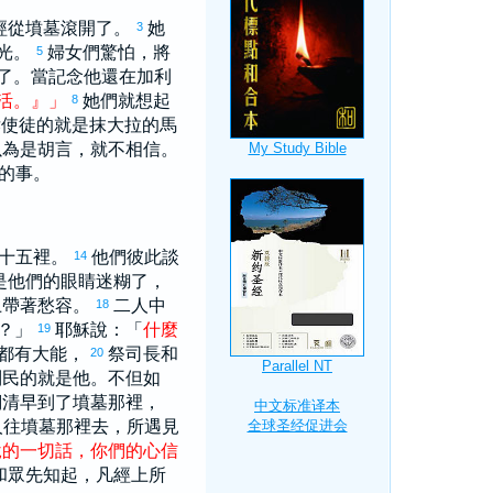
經從墳墓滾開了。
她
3
光。
婦女們驚怕，將
5
了。當記念他還在
加利
活
。
』
」
她們就想起
8
訴使徒的就是
抹大拉
的
馬
以為是胡言，就不相信。
的事。
十五裡。
他們彼此談
14
是他們的眼睛迷糊了，
上帶著愁容。
二人中
18
嗎？」
耶穌說：「
什麼
19
都有大能，
祭司長和
20
列
民的就是他。不但如
們清早到了墳墓那裡，
人往墳墓那裡去，所遇見
說
的
一切
話
，
你們
的
心
信
和眾先知起，凡經上所