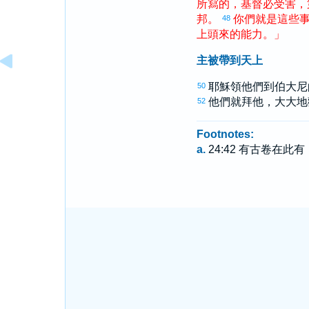
所
寫
的
，
基督
必
受害
，
邦
。
你們
就
是
這些
48
上頭
來
的
能力
。
」
主被帶到天上
耶穌領他們到
伯大尼
50
他們就拜他，大大地
52
Footnotes:
a.
24:42 有古卷在此