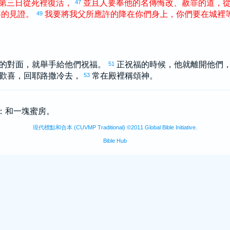
第
三
日
從
死
裡
復活
，
並且
人
要
奉
他
的
名
傳
悔改
、
赦罪
的
道
，
47
事
的
見證
。
我
要
將
我
父
所
應許
的
降
在
你們
身
上
，
你們
要
在
城
裡
49
的對面，就舉手給他們祝福。
正祝福的時候，他就離開他們
51
歡喜，回
耶路撒冷
去，
常在殿裡稱頌神。
53
有：和一塊蜜房。
現代標點和合本 (CUVMP Traditional) ©2011 Global Bible Initiative.
Bible Hub