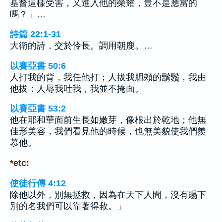
基督這樣受害，又進入他的榮耀，豈不是應當的
嗎？」…
詩篇 22:1-31
大衛的詩，交於伶長。調用朝鹿。…
以賽亞書 50:6
人打我的背，我任他打；人拔我腮頰的鬍鬚，我由
他拔；人辱我吐我，我並不掩面。
以賽亞書 53:2
他在耶和華面前生長如嫩芽，像根出於乾地；他無
佳形美容，我們看見他的時候，也無美貌使我們羨
慕他。
*etc:
使徒行傳 4:12
除他以外，別無拯救，因為在天下人間，沒有賜下
別的名我們可以靠著得救。」