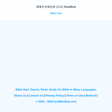
简体中文和合本 (CUV Simplified)
Bible Hub