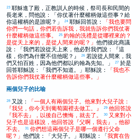
耶穌進了殿，正教訓人的時候，祭司長和民間的
23
長老來，問他說：「你仗著什麼權柄做這些事？給
你這權柄的是誰呢？」
耶穌回答說：
「
我
也
要
問
24
你們
一
句
話
，
你們
若
告訴
我
，
我
就
告訴
你們
我
仗著
什麼
權柄
做
這些
事
。
約翰
的
洗禮
是
從
哪裡
來
的
？
25
是
從
天上
來
的
，
是
從
人間
來
的
呢
？
」
他們彼此商議
說：「我們若說從天上來，他必對我們說：『這
樣，你們為什麼不信他呢？』
若說從人間來，我
26
們又怕百姓，因為他們都以
約翰
為先知。」
於是
27
回答耶穌說：「我們不知道。」耶穌說：
「
我
也
不
告訴
你們
我
仗著
什麼
權柄
做
這些
事
。
」
兩個兒子的比喻
又說：
「
一
個
人
有
兩
個
兒子
。
他
來
對
大
兒子
說
：
28
『
我
兒
，
你
今天
到
葡萄園
裡
去
做工
。
』
他
回答
說
29
『
我
不
去
』
，
以後
自己
懊悔
，
就
去
了
。
又
來
對
小
30
兒子
也
是
這樣
說
，
他
回答
說
『
父
啊
，
我
去
』
，
他
卻
不
去
。
你們
想
這
兩
個
兒子
是
哪
一
個
遵行
父
命
31
呢
？
」
他們說：「大兒子。」耶穌說：「
我
實在
告