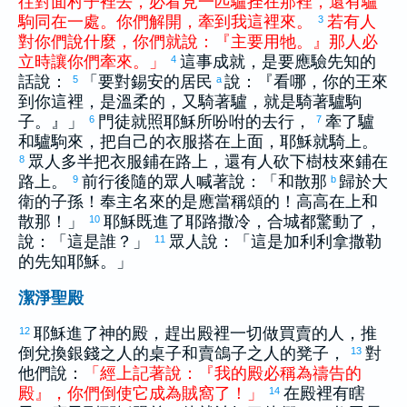
往
對面
村子
裡
去
，
必
看見
一
匹
驢
拴
在
那裡
，
還
有
驢
駒
同
在
一
處
。
你們
解開
，
牽
到
我
這裡
來
。
若
有人
3
對
你們
說
什麼
，
你們
就
說
：
『
主
要
用
牠
。
』
那
人
必
立時
讓
你們
牽
來
。
」
這事成就，是要應驗先知的
4
話說：
「要對
錫安
的居民
說：『看哪，你的王來
5
a
到你這裡，是溫柔的，又騎著驢，就是騎著驢駒
子。』」
門徒就照耶穌所吩咐的去行，
牽了驢
6
7
和驢駒來，把自己的衣服搭在上面，耶穌就騎上。
眾人多半把衣服鋪在路上，還有人砍下樹枝來鋪在
8
路上。
前行後隨的眾人喊著說：「和散那
歸於
大
9
b
衛
的子孫！奉主名來的是應當稱頌的！高高在上和
散那！」
耶穌既進了
耶路撒冷
，合城都驚動了，
10
說：「這是誰？」
眾人說：「這是
加利利
拿撒勒
11
的先知耶穌。」
潔淨聖殿
耶穌進了神的殿，趕出殿裡一切做買賣的人，推
12
倒兌換銀錢之人的桌子和賣鴿子之人的凳子，
對
13
他們說：
「
經
上
記
著
說
：
『
我
的
殿
必
稱為
禱告
的
殿
』
，
你們
倒
使
它
成為
賊窩
了
！
」
在殿裡有瞎
14