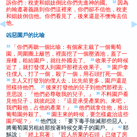
訴
你們
：
稅吏
和
娼妓
倒
比
你們
先
進
神
的
國
。
因為
32
約翰
遵著
義
路
到
你們
這裡
來
，
你們
卻
不
信
他
，
稅吏
和
娼妓
倒
信
他
。
你們
看見
了
，
後來
還是
不
懊悔
去
信
他
。
凶惡園戶的比喻
「
你們
再
聽
一
個
比喻
：
有
個
家主
栽
了
一
個
葡萄
33
園
，
周圍
圈
上
籬笆
，
裡面
挖
了
一
個
壓酒池
，
蓋
了
一
座
樓
，
租
給
園戶
，
就
往
外國
去
了
。
收
果子
的
時候
34
近
了
，
就
打發
僕人
到
園戶
那裡
去
收
果子
。
園戶
拿
35
住
僕人
，
打
了
一
個
，
殺
了
一
個
，
用
石頭
打死
一
個
。
主人
又
打發
別的
僕人
去
，
比
先前
更
多
，
園戶
還是
36
照樣
待
他們
。
後來
打發
他
的
兒子
到
他們
那裡
去
，
37
意思
說
：
『
他們
必
尊敬
我
的
兒子
。
』
不料
園戶
看
38
見
他
兒子
，
就
彼此
說
：
『
這
是
承受
產業
的
。
來
吧
，
我們
殺
他
，
占
他
的
產業
！
』
他們
就
拿
住
他
，
推出
39
葡萄園
外
殺
了
。
園主
來
的
時候
，
要
怎樣
處治
這些
40
園戶
呢
？
」
他們說：「要下毒手除滅那些惡人，
41
將葡萄園另租給那按著時候交果子的園戶。」
耶
42
穌說：
「
經
上
寫
著
：
『
匠人
所
棄
的
石頭
，
已
做
了
房