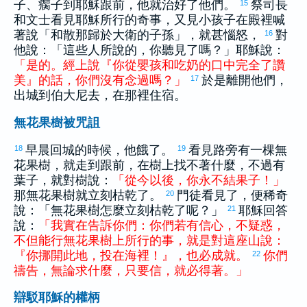
子、瘸子到耶穌跟前，他就治好了他們。
祭司長
15
和文士看見耶穌所行的奇事，又見小孩子在殿裡喊
著說「和散那歸於
大衛
的子孫」，就甚惱怒，
對
16
他說：「這些人所說的，你聽見了嗎？」耶穌說：
「
是的
。
經
上
說
『
你
從
嬰孩
和
吃
奶
的
口
中
完全
了
讚
美
』
的
話
，
你們
沒有
念
過
嗎
？
」
於是離開他們，
17
出城到
伯大尼
去，在那裡住宿。
無花果樹被咒詛
早晨回城的時候，他餓了。
看見路旁有一棵無
18
19
花果樹，就走到跟前，在樹上找不著什麼，不過有
葉子，就對樹說：
「
從今以後
，
你
永
不
結
果子
！
」
那無花果樹就立刻枯乾了。
門徒看見了，便稀奇
20
說：「無花果樹怎麼立刻枯乾了呢？」
耶穌回答
21
說：
「
我
實在
告訴
你們
：
你們
若
有
信心
，
不
疑惑
，
不但
能
行
無花果樹
上
所
行
的
事
，
就是
對
這
座
山
說
：
『
你
挪開
此地
，
投
在
海
裡
！
』
，
也
必
成就
。
你們
22
禱告
，
無論
求
什麼
，
只要
信
，
就
必
得著
。
」
辯駁耶穌的權柄