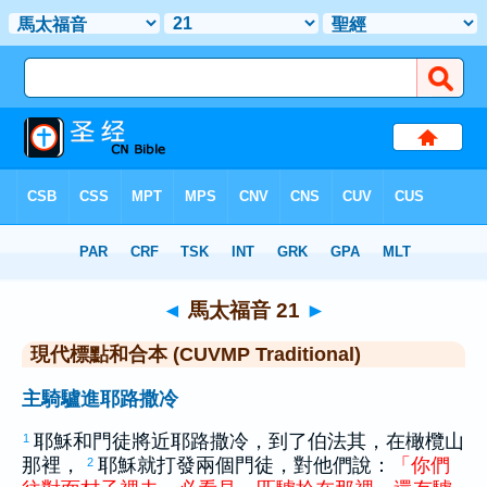
聖經
>
CUVMPT
> 馬太福音 21
◄
馬太福音 21
►
現代標點和合本 (CUVMP Traditional)
主騎驢進耶路撒冷
耶穌和門徒將近
耶路撒冷
，到了
伯法其
，在
橄欖
山
1
那裡，
耶穌就打發兩個門徒，對他們說：
「
你們
2