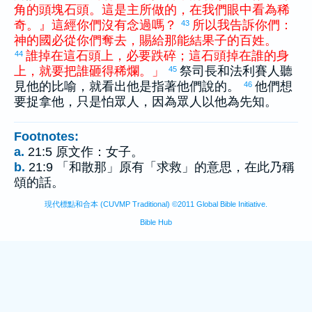
角
的
頭
塊
石頭
。
這
是
主
所
做
的
，
在
我們
眼
中
看
為
稀
奇
。
』
這
經
你們
沒有
念
過
嗎
？
所以
我
告訴
你們
：
43
神
的
國
必
從
你們
奪去
，
賜給
那
能
結
果子
的
百姓
。
誰
掉
在
這
石頭
上
，
必
要
跌
碎
；
這
石頭
掉
在
誰
的
身
44
上
，
就
要
把
誰
砸
得
稀爛
。
」
祭司長和法利賽人聽
45
見他的比喻，就看出他是指著他們說的。
他們想
46
要捉拿他，只是怕眾人，因為眾人以他為先知。
Footnotes:
a.
21:5 原文作：女子。
b.
21:9 「和散那」原有「求救」的意思，在此乃稱
頌的話。
現代標點和合本 (CUVMP Traditional) ©2011 Global Bible Initiative.
Bible Hub