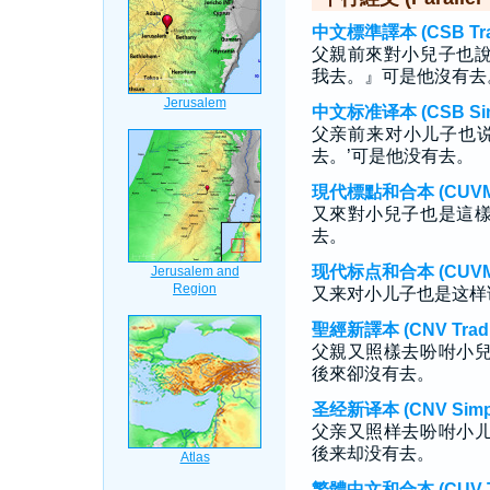
中文標準譯本 (CSB Tradi
父親前來對小兒子也
我去。』可是他沒有去
中文标准译本 (CSB Simp
父亲前来对小儿子也说
去。’可是他没有去。
現代標點和合本 (CUVMP T
又來對小兒子也是這
去。
现代标点和合本 (CUVMP S
又来对小儿子也是这样
聖經新譯本 (CNV Tradit
父親又照樣去吩咐小
後來卻沒有去。
圣经新译本 (CNV Simpli
父亲又照样去吩咐小
後来却没有去。
繁體中文和合本 (CUV Tra