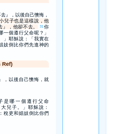
不去』，以後自己懊悔，
小兒子也是這樣說，他
去』，他卻不去。
你
31
哪一個遵行父命呢？」
。」耶穌說：「我實在
娼妓倒比你們先進神的
Ref)
』，以後自己懊悔，就
子是哪一個遵行父命
「大兒子。」耶穌說：
：稅吏和娼妓倒比你們