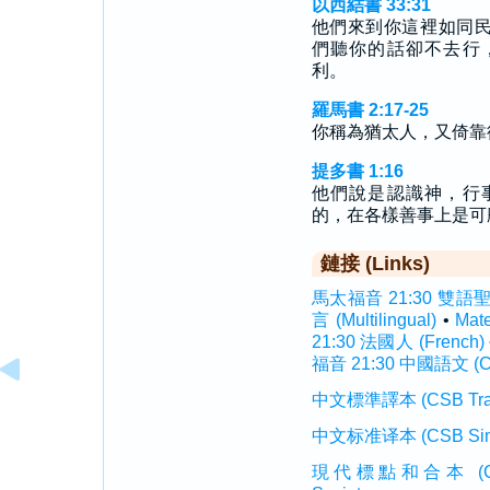
以西結書 33:31
他們來到你這裡如同
們聽你的話卻不去行
利。
羅馬書 2:17-25
你稱為猶太人，又倚靠
提多書 1:16
他們說是認識神，行
的，在各樣善事上是可
鏈接 (Links)
馬太福音 21:30 雙語聖經 (
言 (Multilingual)
•
Mat
21:30 法國人 (French)
福音 21:30 中國語文 (Ch
中文標準譯本 (CSB Traditi
中文标准译本 (CSB Simplif
現代標點和合本 (CUVMP T