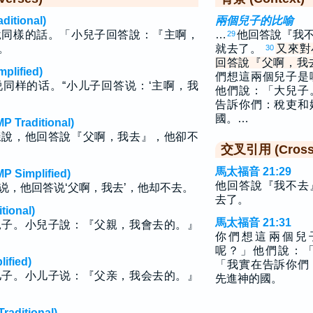
tional)
兩個兒子的比喻
說同樣的話。「小兒子回答說：『主啊，
…
他回答說『我
29
。
就去了。
又來對
30
回答說『父啊，我
lified)
們想這兩個兒子是
同样的话。“小儿子回答说：‘主啊，我
他們說：「大兒子
告訴你們：稅吏和
國。…
raditional)
樣說，他回答說『父啊，我去』，他卻不
交叉引用 (Cross 
馬太福音 21:29
implified)
他回答說『我不去
说，他回答说‘父啊，我去’，他却不去。
去了。
ional)
馬太福音 21:31
兒子。小兒子說：『父親，我會去的。』
你們想這兩個兒
呢？」他們說：
fied)
「我實在告訴你們
儿子。小儿子说：『父亲，我会去的。』
先進神的國。
ditional)