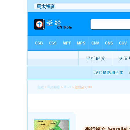
聖經
>
馬太福音
>
章 21
> 聖經金句 30
平行經文 (Parallel 