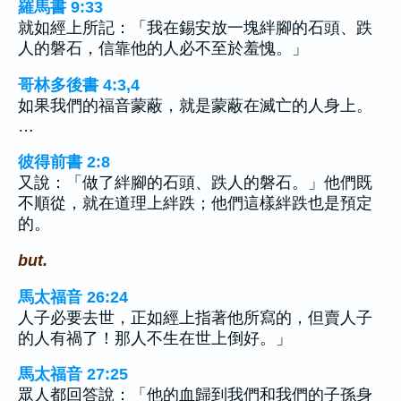
羅馬書 9:33
就如經上所記：「我在錫安放一塊絆腳的石頭、跌
人的磐石，信靠他的人必不至於羞愧。」
哥林多後書 4:3,4
如果我們的福音蒙蔽，就是蒙蔽在滅亡的人身上。
…
彼得前書 2:8
又說：「做了絆腳的石頭、跌人的磐石。」他們既
不順從，就在道理上絆跌；他們這樣絆跌也是預定
的。
but.
馬太福音 26:24
人子必要去世，正如經上指著他所寫的，但賣人子
的人有禍了！那人不生在世上倒好。」
馬太福音 27:25
眾人都回答說：「他的血歸到我們和我們的子孫身