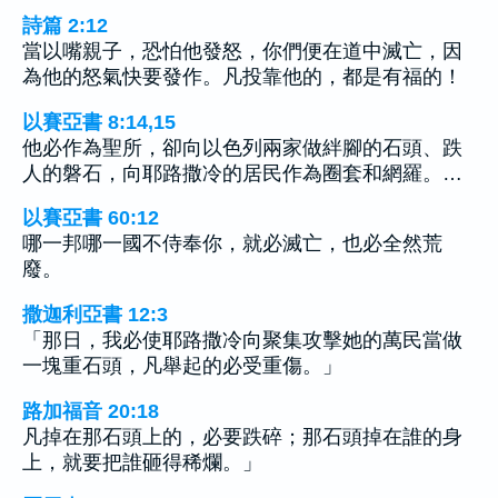
詩篇 2:12
當以嘴親子，恐怕他發怒，你們便在道中滅亡，因
為他的怒氣快要發作。凡投靠他的，都是有福的！
以賽亞書 8:14,15
他必作為聖所，卻向以色列兩家做絆腳的石頭、跌
人的磐石，向耶路撒冷的居民作為圈套和網羅。…
以賽亞書 60:12
哪一邦哪一國不侍奉你，就必滅亡，也必全然荒
廢。
撒迦利亞書 12:3
「那日，我必使耶路撒冷向聚集攻擊她的萬民當做
一塊重石頭，凡舉起的必受重傷。」
路加福音 20:18
凡掉在那石頭上的，必要跌碎；那石頭掉在誰的身
上，就要把誰砸得稀爛。」