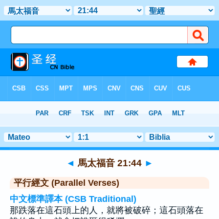
聖經
>
馬太福音
>
章 21
> 聖經金句 44
◄
馬太福音 21:44
►
平行經文 (Parallel Verses)
中文標準譯本 (CSB Traditional)
那跌落在這石頭上的人，就將被破碎；這石頭落在