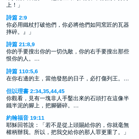
上！」
詩篇 2:9
你必用鐵杖打破他們，你必將他們如同窯匠的瓦器
摔碎。』」
詩篇 21:8,9
你的手要搜出你的一切仇敵，你的右手要搜出那些
恨你的人。…
詩篇 110:5,6
在你右邊的主，當他發怒的日子，必打傷列王。…
但以理書 2:34,35,44,45
你觀看，見有一塊非人手鑿出來的石頭打在這像半
鐵半泥的腳上，把腳砸碎。…
約翰福音 19:11
耶穌回答說：「若不是從上頭賜給你的，你就毫無
權柄辦我。所以，把我交給你的那人罪更重了。」