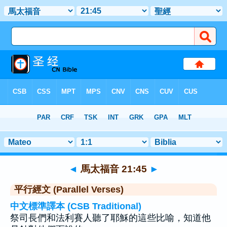
聖經
>
馬太福音
>
章 21
> 聖經金句 45
◄
馬太福音 21:45
►
平行經文 (Parallel Verses)
中文標準譯本 (CSB Traditional)
祭司長們和法利賽人聽了耶穌的這些比喻，知道他