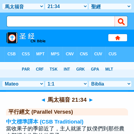
聖經
>
馬太福音
>
章 21
> 聖經金句 34
◄
馬太福音 21:34
►
平行經文 (Parallel Verses)
中文標準譯本 (CSB Traditional)
當收果子的季節近了，主人就派了奴僕們到那些農