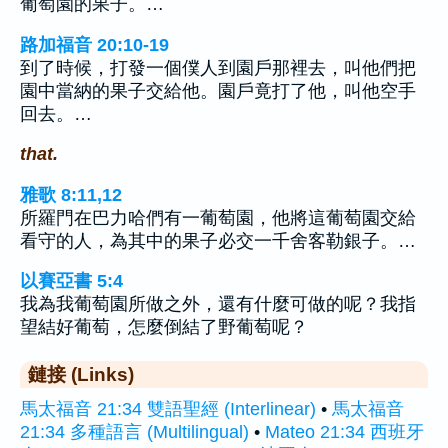
葡萄園的果子。…
路加福音 20:10-19
到了時候，打發一個僕人到園戶那裡去，叫他們把
園中當納的果子交給他。園戶竟打了他，叫他空手
回去。…
that.
雅歌 8:11,12
所羅門在巴力哈們有一葡萄園，他將這葡萄園交給
看守的人，為其中的果子必交一千舍客勒銀子。…
以賽亞書 5:4
我為我葡萄園所做之外，還有什麼可做的呢？我指
望結好葡萄，怎麼倒結了野葡萄呢？
鏈接 (Links)
馬太福音 21:34 雙語聖經 (Interlinear)
•
馬太福音
21:34 多種語言 (Multilingual)
•
Mateo 21:34 西班牙