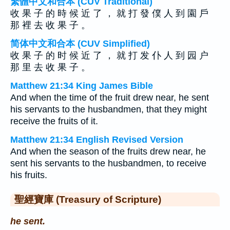
繁體中文和合本 (CUV Traditional)
收 果 子 的 時 候 近 了 ， 就 打 發 僕 人 到 園 戶
那 裡 去 收 果 子 。
简体中文和合本 (CUV Simplified)
收 果 子 的 时 候 近 了 ， 就 打 发 仆 人 到 园 户
那 里 去 收 果 子 。
Matthew 21:34 King James Bible
And when the time of the fruit drew near, he sent
his servants to the husbandmen, that they might
receive the fruits of it.
Matthew 21:34 English Revised Version
And when the season of the fruits drew near, he
sent his servants to the husbandmen, to receive
his fruits.
聖經寶庫 (Treasury of Scripture)
he sent.