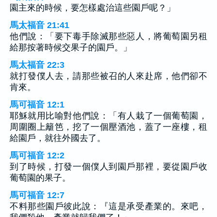
園主來的時候，要怎樣處治這些園戶呢？」
馬太福音 21:41
他們說：「要下毒手除滅那些惡人，將葡萄園另租
給那按著時候交果子的園戶。」
馬太福音 22:3
就打發僕人去，請那些被召的人來赴席，他們卻不
肯來。
馬可福音 12:1
耶穌就用比喻對他們說：「有人栽了一個葡萄園，
周圍圈上籬笆，挖了一個壓酒池，蓋了一座樓，租
給園戶，就往外國去了。
馬可福音 12:2
到了時候，打發一個僕人到園戶那裡，要從園戶收
葡萄園的果子。
馬可福音 12:7
不料那些園戶彼此說：『這是承受產業的。來吧，