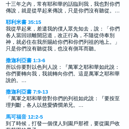
十三年之內，常有耶和華的話臨到我，我也對你們
傳說，就是從早起來傳說，只是你們沒有聽從。…
耶利米書 35:15
我從早起來，差遣我的僕人眾先知去，說：「你們
各人當回頭離開惡道，改正行為，不隨從侍奉別
神，就必住在我所賜給你們和你們列祖的地上。」
只是你們沒有聽從我，也沒有側耳而聽。
撒迦利亞書 1:3-6
所以你要對以色列人說：『萬軍之耶和華如此說：
你們要轉向我，我就轉向你們。這是萬軍之耶和華
說的。…
撒迦利亞書 7:9-13
「萬軍之耶和華曾對你們的列祖如此說：『要按至
理判斷，各人以慈愛憐憫弟兄。…
馬可福音 12:2-5
到了時候，打發一個僕人到園戶那裡，要從園戶收