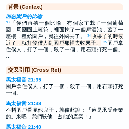
背景 (Context)
凶惡園戶的比喻
「你們再聽一個比喻：有個家主栽了一個葡萄
33
園，周圍圈上籬笆，裡面挖了一個壓酒池，蓋了一
座樓，租給園戶，就往外國去了。
收果子的時候
34
近了，就打發僕人到園戶那裡去收果子。
園戶拿
35
住僕人，打了一個，殺了一個，用石頭打死一個。
…
交叉引用 (Cross Ref)
馬太福音 21:35
園戶拿住僕人，打了一個，殺了一個，用石頭打死
一個。
馬太福音 21:38
不料園戶看見他兒子，就彼此說：『這是承受產業
的。來吧，我們殺他，占他的產業！』
馬太福音 21:40