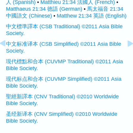
人 (Spanish)
•
Matthieu 21:34 法國人 (French)
•
Matthaeus 21:34 德語 (German)
•
馬太福音 21:34
中國語文 (Chinese)
•
Matthew 21:34 英語 (English)
中文標準譯本 (CSB Traditional) ©2011 Asia Bible
Society.
中文标准译本 (CSB Simplified) ©2011 Asia Bible
Society.
現代標點和合本 (CUVMP Traditional) ©2011 Asia
Bible Society.
现代标点和合本 (CUVMP Simplified) ©2011 Asia
Bible Society.
聖經新譯本 (CNV Traditional) ©2010 Worldwide
Bible Society.
圣经新译本 (CNV Simplified) ©2010 Worldwide
Bible Society.