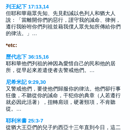
列王紀下 17:13,14
但耶和華藉眾先知、先見勸誡以色列人和猶大人
說：「當離開你們的惡行，謹守我的誡命、律例，
遵行我吩咐你們列祖並藉我僕人眾先知所傳給你們
的律法。」…
*etc:
歷代志下 36:15,16
耶和華他們列祖的神因為愛惜自己的民和他的居
所，從早起來差遣使者去警戒他們。…
尼希米記 9:29,30
又警戒他們，要使他們歸服你的律法。他們卻行事
狂傲，不聽從你的誡命，干犯你的典章（人若遵行
就必因此活著），扭轉肩頭，硬著頸項，不肯聽
從。…
耶利米書 25:3-7
從猶大王亞們的兒子約西亞十三年直到今日，這二