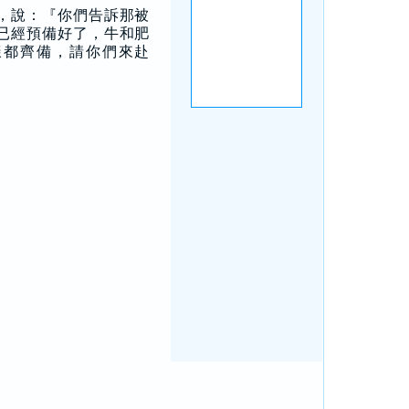
，說：『你們告訴那被
已經預備好了，牛和肥
樣都齊備，請你們來赴