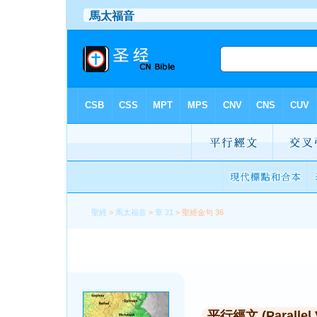
聖經
>
馬太福音
>
章 21
> 聖經金句 36
平行經文 (Parallel 