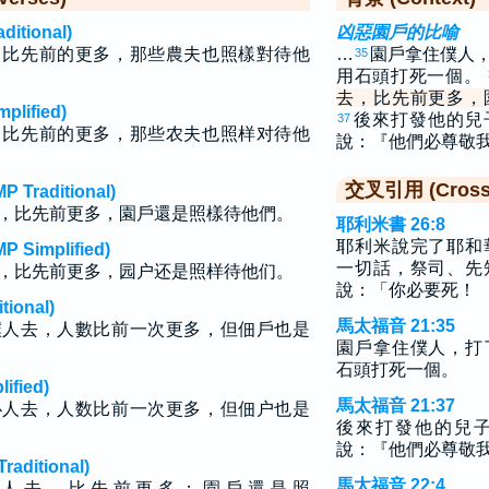
tional)
凶惡園戶的比喻
，比先前的更多，那些農夫也照樣對待他
…
園戶拿住僕人
35
用石頭打死一個。
去，比先前更多，
lified)
後來打發他的兒
37
，比先前的更多，那些农夫也照样对待他
說：『他們必尊敬
交叉引用 (Cross 
raditional)
，比先前更多，園戶還是照樣待他們。
耶利米書 26:8
耶利米說完了耶和
implified)
一切話，祭司、先
，比先前更多，园户还是照样待他们。
說：「你必要死！
ional)
馬太福音 21:35
僕人去，人數比前一次更多，但佃戶也是
園戶拿住僕人，打
石頭打死一個。
fied)
馬太福音 21:37
仆人去，人数比前一次更多，但佃户也是
後來打發他的兒
說：『他們必尊敬
ditional)
馬太福音 22:4
 人 去 ， 比 先 前 更 多 ； 園 戶 還 是 照