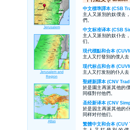
中文標準譯本 (CSB Tradi
主人又派別的奴僕去
們。
中文标准译本 (CSB Simp
主人又派别的奴仆去
们。
現代標點和合本 (CUVMP T
主人又打發別的僕人去
现代标点和合本 (CUVMP S
主人又打发别的仆人去
聖經新譯本 (CNV Tradit
於是園主再派其他的
同樣對付他們。
圣经新译本 (CNV Simpli
於是园主再派其他的
同样对付他们。
繁體中文和合本 (CUV Tra
主 人 又 打 發 別 的 僕