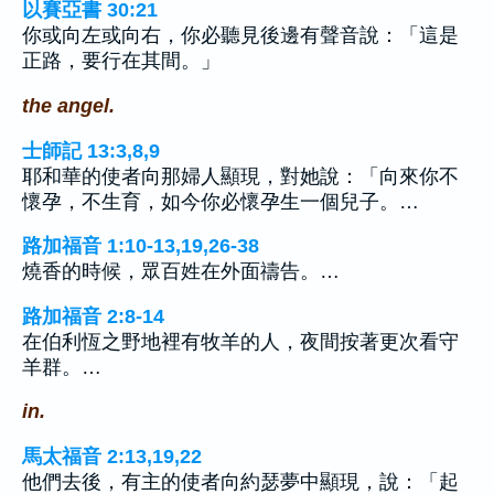
以賽亞書 30:21
你或向左或向右，你必聽見後邊有聲音說：「這是
正路，要行在其間。」
the angel.
士師記 13:3,8,9
耶和華的使者向那婦人顯現，對她說：「向來你不
懷孕，不生育，如今你必懷孕生一個兒子。…
路加福音 1:10-13,19,26-38
燒香的時候，眾百姓在外面禱告。…
路加福音 2:8-14
在伯利恆之野地裡有牧羊的人，夜間按著更次看守
羊群。…
in.
馬太福音 2:13,19,22
他們去後，有主的使者向約瑟夢中顯現，說：「起