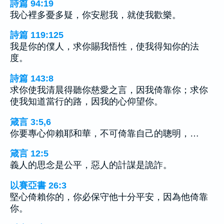
詩篇 94:19
我心裡多憂多疑，你安慰我，就使我歡樂。
詩篇 119:125
我是你的僕人，求你賜我悟性，使我得知你的法
度。
詩篇 143:8
求你使我清晨得聽你慈愛之言，因我倚靠你；求你
使我知道當行的路，因我的心仰望你。
箴言 3:5,6
你要專心仰賴耶和華，不可倚靠自己的聰明，…
箴言 12:5
義人的思念是公平，惡人的計謀是詭詐。
以賽亞書 26:3
堅心倚賴你的，你必保守他十分平安，因為他倚靠
你。