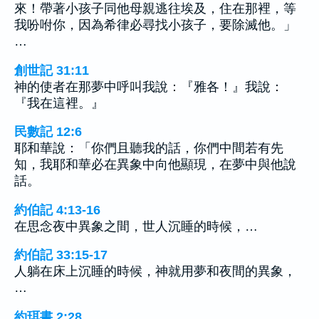
來！帶著小孩子同他母親逃往埃及，住在那裡，等
我吩咐你，因為希律必尋找小孩子，要除滅他。」
…
創世記 31:11
神的使者在那夢中呼叫我說：『雅各！』我說：
『我在這裡。』
民數記 12:6
耶和華說：「你們且聽我的話，你們中間若有先
知，我耶和華必在異象中向他顯現，在夢中與他說
話。
約伯記 4:13-16
在思念夜中異象之間，世人沉睡的時候，…
約伯記 33:15-17
人躺在床上沉睡的時候，神就用夢和夜間的異象，
…
約珥書 2:28