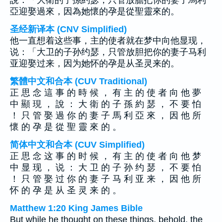
說：「大衛的子孫約瑟，只管放膽把你的妻子馬利
亞迎娶過來，因為她懷的孕是從聖靈來的。
圣经新译本 (CNV Simplified)
他一直想着这些事，主的使者就在梦中向他显现，
说：「大卫的子孙约瑟，只管放胆把你的妻子马利
亚迎娶过来，因为她怀的孕是从圣灵来的。
繁體中文和合本 (CUV Traditional)
正 思 念 這 事 的 時 候 ， 有 主 的 使 者 向 他 夢
中 顯 現 ， 說 ： 大 衛 的 子 孫 約 瑟 ， 不 要 怕
！ 只 管 娶 過 你 的 妻 子 馬 利 亞 來 ， 因 他 所
懷 的 孕 是 從 聖 靈 來 的 。
简体中文和合本 (CUV Simplified)
正 思 念 这 事 的 时 候 ， 有 主 的 使 者 向 他 梦
中 显 现 ， 说 ： 大 卫 的 子 孙 约 瑟 ， 不 要 怕
！ 只 管 娶 过 你 的 妻 子 马 利 亚 来 ， 因 他 所
怀 的 孕 是 从 圣 灵 来 的 。
Matthew 1:20 King James Bible
But while he thought on these things, behold, the