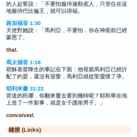
的人起誓說：「不要怕服侍迦勒底人，只管住在這
地服侍巴比倫王，就可以得福。
路加福音 1:30
天使對她說：「馬利亞，不要怕，你在神面前已經
蒙恩了。
that.
馬太福音 1:18
耶穌基督降生的事記在下面：他母親馬利亞已經許
配了約瑟，還沒有迎娶，馬利亞就從聖靈懷了孕。
耶利米書 31:22
背道的民哪，你翻來覆去要到幾時呢？耶和華在地
上造了一件新事，就是女子護衛男子。」
conceived.
鏈接 (Links)