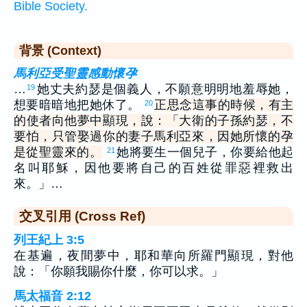
Bible Society.
背景 (Context)
馬利亞受聖靈感動懷孕
…
她丈夫約瑟是個義人，不願意明明地羞辱她，
19
想要暗暗地把她休了。
正思念這事的時候，有主
20
的使者向他夢中顯現，說：「大衛的子孫約瑟，不
要怕，只管娶過你的妻子馬利亞來，因她所懷的孕
是從聖靈來的。
她將要生一個兒子，你要給他起
21
名叫耶穌，因他要將自己的百姓從罪惡裡救出
來。」…
交叉引用 (Cross Ref)
列王紀上 3:5
在基遍，夜間夢中，耶和華向所羅門顯現，對他
說：「你願我賜你什麼，你可以求。」
馬太福音 2:12