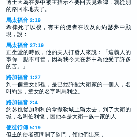
博士因為在夢中被主指示不要回去見希律，就從別
的路回本地去了。
馬太福音 2:19
希律死了以後，有主的使者在埃及向約瑟夢中顯
現，說：
馬太福音 27:19
正坐堂的時候，他的夫人打發人來說：「這義人的
事你一點不可管，因為我今天在夢中為他受了許多
的苦。」
路加福音 1:27
到一個童女那裡，是已經許配大衛家的一個人，名
叫約瑟，童女的名字叫馬利亞。
路加福音 2:4
約瑟也從加利利的拿撒勒城上猶太去，到了大衛的
城，名叫伯利恆，因他本是大衛一族一家的人，
使徒行傳 5:19
但主的使者夜間開了監門，領他們出來，