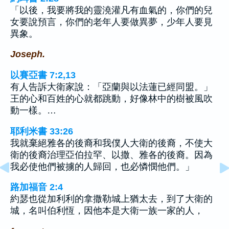
「以後，我要將我的靈澆灌凡有血氣的，你們的兒
女要說預言，你們的老年人要做異夢，少年人要見
異象。
Joseph.
以賽亞書 7:2,13
有人告訴大衛家說：「亞蘭與以法蓮已經同盟。」
王的心和百姓的心就都跳動，好像林中的樹被風吹
動一樣。…
耶利米書 33:26
我就棄絕雅各的後裔和我僕人大衛的後裔，不使大
衛的後裔治理亞伯拉罕、以撒、雅各的後裔。因為
我必使他們被擄的人歸回，也必憐憫他們。」
路加福音 2:4
約瑟也從加利利的拿撒勒城上猶太去，到了大衛的
城，名叫伯利恆，因他本是大衛一族一家的人，