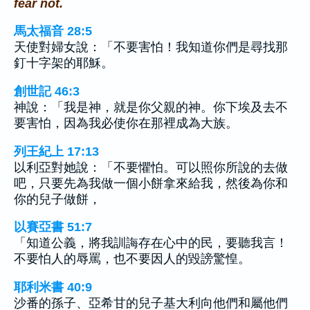
fear not.
馬太福音 28:5
天使對婦女說：「不要害怕！我知道你們是尋找那
釘十字架的耶穌。
創世記 46:3
神說：「我是神，就是你父親的神。你下埃及去不
要害怕，因為我必使你在那裡成為大族。
列王紀上 17:13
以利亞對她說：「不要懼怕。可以照你所說的去做
吧，只要先為我做一個小餅拿來給我，然後為你和
你的兒子做餅，
以賽亞書 51:7
「知道公義，將我訓誨存在心中的民，要聽我言！
不要怕人的辱罵，也不要因人的毀謗驚惶。
耶利米書 40:9
沙番的孫子、亞希甘的兒子基大利向他們和屬他們