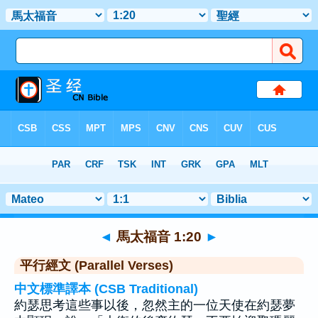
聖經
>
馬太福音
>
章 1
> 聖經金句 20
◄
馬太福音 1:20
►
平行經文 (Parallel Verses)
中文標準譯本 (CSB Traditional)
約瑟思考這些事以後，忽然主的一位天使在約瑟夢