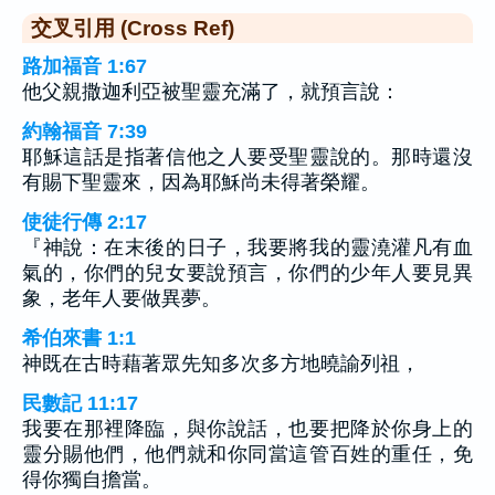
交叉引用 (Cross Ref)
路加福音 1:67
他父親撒迦利亞被聖靈充滿了，就預言說：
約翰福音 7:39
耶穌這話是指著信他之人要受聖靈說的。那時還沒
有賜下聖靈來，因為耶穌尚未得著榮耀。
使徒行傳 2:17
『神說：在末後的日子，我要將我的靈澆灌凡有血
氣的，你們的兒女要說預言，你們的少年人要見異
象，老年人要做異夢。
希伯來書 1:1
神既在古時藉著眾先知多次多方地曉諭列祖，
民數記 11:17
我要在那裡降臨，與你說話，也要把降於你身上的
靈分賜他們，他們就和你同當這管百姓的重任，免
得你獨自擔當。