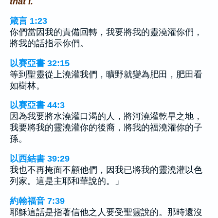
that I.
箴言 1:23
你們當因我的責備回轉，我要將我的靈澆灌你們，
將我的話指示你們。
以賽亞書 32:15
等到聖靈從上澆灌我們，曠野就變為肥田，肥田看
如樹林。
以賽亞書 44:3
因為我要將水澆灌口渴的人，將河澆灌乾旱之地，
我要將我的靈澆灌你的後裔，將我的福澆灌你的子
孫。
以西結書 39:29
我也不再掩面不顧他們，因我已將我的靈澆灌以色
列家。這是主耶和華說的。」
約翰福音 7:39
耶穌這話是指著信他之人要受聖靈說的。那時還沒