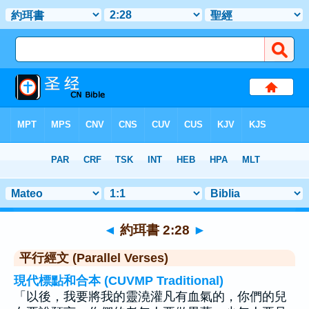
聖經
>
約珥書
>
章 2
> 聖經金句 28
◄
約珥書 2:28
►
平行經文 (Parallel Verses)
現代標點和合本 (CUVMP Traditional)
「以後，我要將我的靈澆灌凡有血氣的，你們的兒