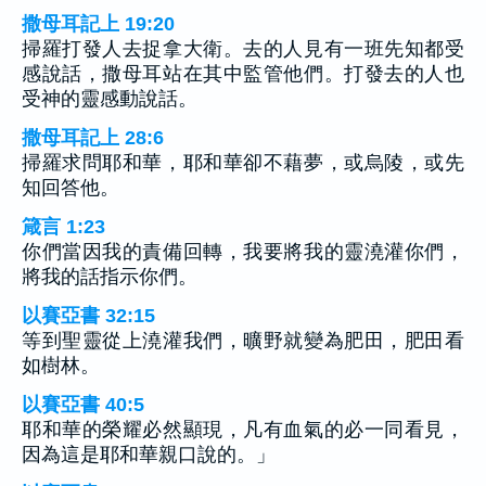
撒母耳記上 19:20
掃羅打發人去捉拿大衛。去的人見有一班先知都受
感說話，撒母耳站在其中監管他們。打發去的人也
受神的靈感動說話。
撒母耳記上 28:6
掃羅求問耶和華，耶和華卻不藉夢，或烏陵，或先
知回答他。
箴言 1:23
你們當因我的責備回轉，我要將我的靈澆灌你們，
將我的話指示你們。
以賽亞書 32:15
等到聖靈從上澆灌我們，曠野就變為肥田，肥田看
如樹林。
以賽亞書 40:5
耶和華的榮耀必然顯現，凡有血氣的必一同看見，
因為這是耶和華親口說的。」