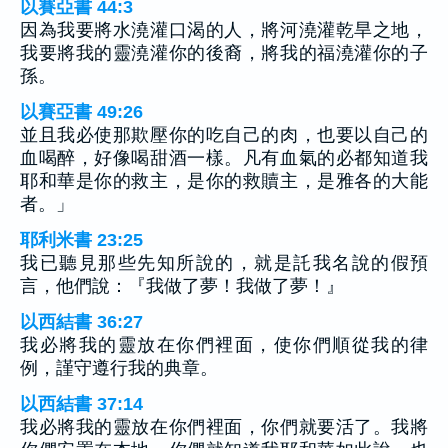
以賽亞書 44:3
因為我要將水澆灌口渴的人，將河澆灌乾旱之地，
我要將我的靈澆灌你的後裔，將我的福澆灌你的子
孫。
以賽亞書 49:26
並且我必使那欺壓你的吃自己的肉，也要以自己的
血喝醉，好像喝甜酒一樣。凡有血氣的必都知道我
耶和華是你的救主，是你的救贖主，是雅各的大能
者。」
耶利米書 23:25
我已聽見那些先知所說的，就是託我名說的假預
言，他們說：『我做了夢！我做了夢！』
以西結書 36:27
我必將我的靈放在你們裡面，使你們順從我的律
例，謹守遵行我的典章。
以西結書 37:14
我必將我的靈放在你們裡面，你們就要活了。我將