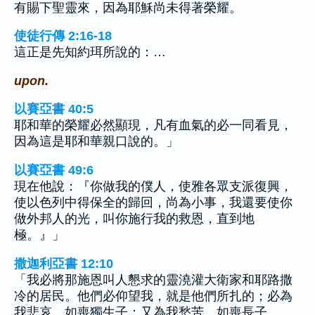
有賜下聖靈來，因為耶穌尚未得著榮耀。
使徒行傳 2:16-18
這正是先知約珥所說的：…
upon.
以賽亞書 40:5
耶和華的榮耀必然顯現，凡有血氣的必一同看見，
因為這是耶和華親口說的。」
以賽亞書 49:6
現在他說：『你做我的僕人，使雅各眾支派復興，
使以色列中得保全的歸回，尚為小事，我還要使你
做外邦人的光，叫你施行我的救恩，直到地
極。』」
撒迦利亞書 12:10
「我必將那施恩叫人懇求的靈澆灌大衛家和耶路撒
冷的居民。他們必仰望我，就是他們所扎的；必為
我悲哀，如喪獨生子；又為我愁苦，如喪長子。