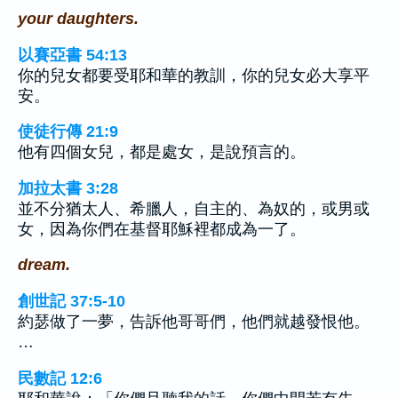
your daughters.
以賽亞書 54:13
你的兒女都要受耶和華的教訓，你的兒女必大享平
安。
使徒行傳 21:9
他有四個女兒，都是處女，是說預言的。
加拉太書 3:28
並不分猶太人、希臘人，自主的、為奴的，或男或
女，因為你們在基督耶穌裡都成為一了。
dream.
創世記 37:5-10
約瑟做了一夢，告訴他哥哥們，他們就越發恨他。
…
民數記 12:6