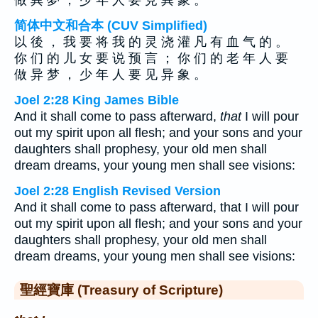
做 異 夢 ， 少 年 人 要 見 異 象 。
简体中文和合本 (CUV Simplified)
以 後 ， 我 要 将 我 的 灵 浇 灌 凡 有 血 气 的 。
你 们 的 儿 女 要 说 预 言 ； 你 们 的 老 年 人 要
做 异 梦 ， 少 年 人 要 见 异 象 。
Joel 2:28 King James Bible
And it shall come to pass afterward,
that
I will pour
out my spirit upon all flesh; and your sons and your
daughters shall prophesy, your old men shall
dream dreams, your young men shall see visions:
Joel 2:28 English Revised Version
And it shall come to pass afterward, that I will pour
out my spirit upon all flesh; and your sons and your
daughters shall prophesy, your old men shall
dream dreams, your young men shall see visions:
聖經寶庫 (Treasury of Scripture)