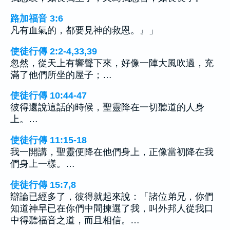
路加福音 3:6
凡有血氣的，都要見神的救恩。』」
使徒行傳 2:2-4,33,39
忽然，從天上有響聲下來，好像一陣大風吹過，充
滿了他們所坐的屋子；…
使徒行傳 10:44-47
彼得還說這話的時候，聖靈降在一切聽道的人身
上。…
使徒行傳 11:15-18
我一開講，聖靈便降在他們身上，正像當初降在我
們身上一樣。…
使徒行傳 15:7,8
辯論已經多了，彼得就起來說：「諸位弟兄，你們
知道神早已在你們中間揀選了我，叫外邦人從我口
中得聽福音之道，而且相信。…