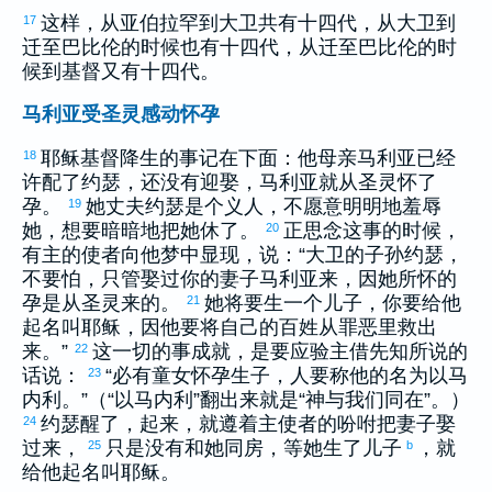
这样，从
亚伯拉罕
到
大卫
共有十四代，从
大卫
到
17
迁至
巴比伦
的时候也有十四代，从迁至
巴比伦
的时
候到基督又有十四代。
马利亚受圣灵感动怀孕
耶稣基督降生的事记在下面：他母亲
马利亚
已经
18
许配了
约瑟
，还没有迎娶，
马利亚
就从圣灵怀了
孕。
她丈夫
约瑟
是个义人，不愿意明明地羞辱
19
她，想要暗暗地把她休了。
正思念这事的时候，
20
有主的使者向他梦中显现，说：“
大卫
的子孙
约瑟
，
不要怕，只管娶过你的妻子
马利亚
来，因她所怀的
孕是从圣灵来的。
她将要生一个儿子，你要给他
21
起名叫耶稣，因他要将自己的百姓从罪恶里救出
来。”
这一切的事成就，是要应验主借先知所说的
22
话说：
“必有童女怀孕生子，人要称他的名为
以马
23
内利
。”（“
以马内利
”翻出来就是“神与我们同在”。）
约瑟
醒了，起来，就遵着主使者的吩咐把妻子娶
24
过来，
只是没有和她同房，等她生了儿子
，就
25
b
给他起名叫耶稣。