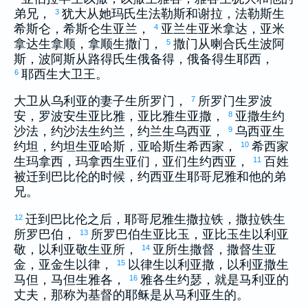
弟兄，
犹大
从
她玛
氏生
法勒斯
和
谢拉
，
法勒斯
生
3
希斯仑
，
希斯仑
生
亚兰
，
亚兰
生
亚米拿达
，
亚米
4
拿达
生
拿顺
，
拿顺
生
撒门
，
撒门
从
喇合
氏生
波阿
5
斯
，
波阿斯
从
路得
氏生
俄备得
，
俄备得
生
耶西
，
耶西
生
大卫
王。
6
大卫
从
乌利亚
的妻子生
所罗门
，
所罗门
生
罗波
7
安
，
罗波安
生
亚比雅
，
亚比雅
生
亚撒
，
亚撒
生
约
8
沙法
，
约沙法
生
约兰
，
约兰
生
乌西亚
，
乌西亚
生
9
约坦
，
约坦
生
亚哈斯
，
亚哈斯
生
希西家
，
希西家
10
生
玛拿西
，
玛拿西
生
亚们
，
亚们
生
约西亚
，
百姓
11
被迁到
巴比伦
的时候，
约西亚
生
耶哥尼雅
和他的弟
兄。
迁到
巴比伦
之后，
耶哥尼雅
生
撒拉铁
，
撒拉铁
生
12
所罗巴伯
，
所罗巴伯
生
亚比玉
，
亚比玉
生
以利亚
13
敬
，
以利亚敬
生
亚所
，
亚所
生
撒督
，
撒督
生
亚
14
金
，
亚金
生
以律
，
以律
生
以利亚撒
，
以利亚撒
生
15
马但
，
马但
生
雅各
，
雅各
生
约瑟
，就是
马利亚
的
16
丈夫，那称为基督的耶稣是从
马利亚
生的。