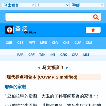
圣经
>
CUVMPS
> 马太福音 1
◄
马太福音 1
►
现代标点和合本 (CUVMP Simplified)
耶稣的家谱
亚伯拉罕
的后裔、
大卫
的子孙耶稣基督的家谱
：
1
a
亚伯拉罕
生
以撒
，
以撒
生
雅各
，
雅各
生
犹大
和他的
2