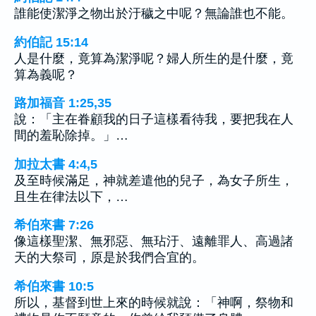
誰能使潔淨之物出於汙穢之中呢？無論誰也不能。
約伯記 15:14
人是什麼，竟算為潔淨呢？婦人所生的是什麼，竟
算為義呢？
路加福音 1:25,35
說：「主在眷顧我的日子這樣看待我，要把我在人
間的羞恥除掉。」…
加拉太書 4:4,5
及至時候滿足，神就差遣他的兒子，為女子所生，
且生在律法以下，…
希伯來書 7:26
像這樣聖潔、無邪惡、無玷汙、遠離罪人、高過諸
天的大祭司，原是於我們合宜的。
希伯來書 10:5
所以，基督到世上來的時候就說：「神啊，祭物和