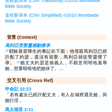
聖經新譯本 (CNV Traditional) ©2010 Worldwide
Bible Society.
圣经新译本 (CNV Simplified) ©2010 Worldwide
Bible Society.
背景 (Context)
馬利亞受聖靈感動懷孕
耶穌基督降生的事記在下面：他母親馬利亞已經
18
許配了約瑟，還沒有迎娶，馬利亞就從聖靈懷了
孕。
她丈夫約瑟是個義人，不願意明明地羞辱
19
她，想要暗暗地把她休了。…
交叉引用 (Cross Ref)
申命記 22:23
「若有處女已經許配丈夫，有人在城裡遇見她，與
她行淫，
馬太福音 2:11