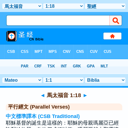
聖經
>
馬太福音
>
章 1
> 聖經金句 18
◄
馬太福音 1:18
►
平行經文 (Parallel Verses)
中文標準譯本 (CSB Traditional)
耶穌基督的誕生是這樣的：耶穌的母親瑪麗亞已經