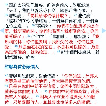
西庇太
的兒子
雅各
、
約翰
進前來，對耶穌說：
35
「夫子，我們無論求你什麼，願你給我們做。」
耶穌說：
「
要
我
給
你們
做
什麼
？
」
他們說：
36
37
「賜我們在你的榮耀裡，一個坐在你右邊，一個坐
在你左邊。」
耶穌說：
「
你們
不
知道
所
求
的
是
什
38
麼
。
我
所
喝
的
杯
，
你們
能
喝
嗎
？
我
所
受
的
洗
，
你們
能
受
嗎
？
」
他們說：「我們能。」耶穌說：
「
我
39
所
喝
的
杯
，
你們
也
要
喝
；
我
所
受
的
洗
，
你們
也
要
受
；
只是
坐
在
我
的
左右
，
不
是
我
可以
賜
的
，
乃是
40
為
誰
預備
的
，
就
賜給
誰
。
」
那十個門徒聽見，就
41
惱怒
雅各
、
約翰
。
誰願為首必做僕人
耶穌叫他們來，對他們說：
「
你們
知道
，
外邦人
42
有
尊
為
君王
的
治理
他們
，
有
大臣
操
權
管束
他們
。
只是
在
你們
中間
不
是
這樣
，
你們
中間
誰
願
為
大
，
43
就
必
做
你們
的
用人
；
在
你們
中間
誰
願
為首
，
就
必
44
做
眾人
的
僕人
。
因為
人子
來
並
不是
要
受
人
的
服
45
侍
，
乃是
要
服侍
人
，
並且
要
捨命
做
多
人
的
贖價
。
」