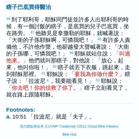
瞎子巴底買得醫治
到了
耶利哥
，耶穌同門徒並許多人出
耶利哥
的時
46
候，有一個討飯的瞎子，是
底買
的兒子
巴底買
，坐
在路旁。
他聽見是
拿撒勒
的耶穌，就喊著說：
47
「
大衛
的子孫耶穌啊，可憐我吧！」
有許多人責
48
備他，不許他作聲，他卻越發大聲喊著說：「
大衛
的子孫哪，可憐我吧！」
耶穌就站住說：
「
叫
過
49
他
來
。
」
他們就叫那瞎子，對他說：「放心，起
來，他叫你啦！」
瞎子就丟下衣服，跳起來，走
50
到耶穌那裡。
耶穌說：
「
要
我
為
你
做
什麼
？
」
瞎
51
子說：「拉波尼
，我要能看見！」
耶穌說：
a
52
「
你
去
吧
！
你
的
信
救
了
你
了
。
」
瞎子立刻看見了，
就在路上跟隨耶穌。
Footnotes:
a.
10:51 「拉波尼」就是「夫子」。
現代標點和合本 (CUVMP Traditional) ©2011 Global Bible Initiative.
Bible Hub