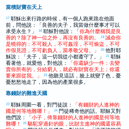
當積財寶在天上
耶穌出來行路的時候，有一個人跑來跪在他面
17
前，問他說：「良善的夫子，我當做什麼事才可以
承受永生？」
耶穌對他說：「
你
為什麼
稱
我
是
良
18
善
的
？
除了
神
一
位
之外
，
再
沒有
良善
的
。
誡命
你
19
是
曉得
的
：
不
可
殺人
，
不
可
姦淫
，
不
可
偷盜
，
不
可
作
假
見證
，
不
可
虧負
人
，
當
孝敬
父母
。
」
他對耶
20
穌說：「夫子，這一切我從小都遵守了。」
耶穌
21
看著他，就愛他，對他說：
「
你
還
缺少
一
件
：
去
變
賣
你
所
有
的
，
分給
窮人
，
就
必
有
財寶
在
天上
；
你
還
要
來
跟從
我
。
」
他聽見這話，臉上就變了色，憂
22
憂愁愁地走了，因為他的產業很多。
靠錢財的難進天國
耶穌周圍一看，對門徒說：
「
有
錢財
的
人
進
神
的
23
國
是
何等
地
難
哪
！
」
門徒稀奇他的話。耶穌又對
24
他們說：
「
小子
，
倚靠
錢財
的
人
進
神
的
國
是
何等
地
難
哪
！
駱駝
穿過
針
的
眼
，
比
財主
進
神
的
國
還
容易
25