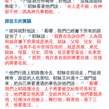
呢
！
」
門徒就分外稀奇，對他說：「這樣誰能得
26
救呢？」
耶穌看著他們說：
「
在
人
是
不
能
，
在
神
27
卻
不然
，
因為
神
凡事
都
能
。
」
跟從主的賞賜
彼得
就對他說：「看哪，我們已經撇下所有的跟
28
從你了！」
耶穌說：
「
我
實在
告訴
你們
：
人
為
我
29
和
福音
撇下
房屋
或是
弟兄
、
姐妹
、
父母
、
兒女
、
田
地
，
沒有
不
在
今世
得
百倍
的
，
就是
房屋
、
弟兄
、
30
姐妹
、
母親
、
兒女
、
田地
，
並且
要
受
逼迫
；
在
來世
必
得
永
生
。
然而
，
有
許多
在前
的
將要
在後
，
在後
31
的
將要
在前
。
」
他們行路上
耶路撒冷
去。耶穌在前頭走，門徒就
32
稀奇，跟從的人也害怕。耶穌又叫過十二個門徒
來，把自己將要遭遇的事告訴他們說：
「
看
哪
，
33
我們
上
耶路撒冷
去
，
人子
將要
被
交給
祭司長
和
文
士
，
他們
要
定
他
死罪
，
交給
外邦人
；
他們
要
戲弄
34
他
，
吐
唾沫
在
他
臉
上
，
鞭打
他
，
殺害
他
；
過
了
三
天
，
他
要
復活
。
」