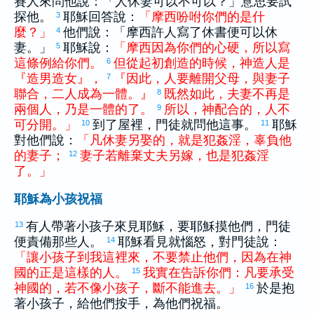
賽人來問他說：「人休妻可以不可以？」意思要試
探他。
耶穌回答說：
「
摩西
吩咐
你們
的
是
什
3
麼
？
」
他們說：「
摩西
許人寫了休書便可以休
4
妻。」
耶穌說：
「
摩西
因為
你們
的
心硬
，
所以
寫
5
這
條例
給
你們
。
但
從
起初
創造
的
時候
，
神
造
人
是
6
『
造
男
造
女
』
，
『
因此
，
人
要
離開
父母
，
與
妻子
7
聯合
，
二
人
成為
一體
。
』
既然如此
，
夫妻
不
再
是
8
兩
個
人
，
乃是
一體
的
了
。
所以
，
神
配合
的
，
人
不
9
可
分開
。
」
到了屋裡，門徒就問他這事。
耶穌
10
11
對他們說：
「
凡
休
妻
另
娶
的
，
就
是
犯
姦淫
，
辜負
他
的
妻子
；
妻子
若
離棄
丈夫
另
嫁
，
也
是
犯
姦淫
12
了
。
」
耶穌為小孩祝福
有人帶著小孩子來見耶穌，要耶穌摸他們，門徒
13
便責備那些人。
耶穌看見就惱怒，對門徒說：
14
「
讓
小孩子
到
我
這裡
來
，
不
要
禁止
他們
，
因為
在
神
國
的
正
是
這樣
的
人
。
我
實在
告訴
你們
：
凡
要
承受
15
神
國
的
，
若
不
像
小孩子
，
斷
不
能
進去
。
」
於是抱
16
著小孩子，給他們按手，為他們祝福。