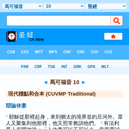
聖經
>
CUVMPT
> 馬可福音 10
◄
馬可福音 10
►
現代標點和合本 (CUVMP Traditional)
辯論休妻
耶穌從那裡起身，來到
猶太
的境界並
約旦
河外。眾
1
人又聚集到他那裡，他又照常教訓他們。
有法利
2