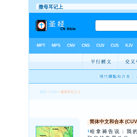
圣经
>
CUS
> 撒母耳记上 2
简体中文和合本 (CUV Si
哈 拿 祷 告 说 ： 我 的
1