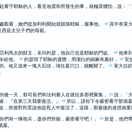
起看守耶穌的人，看見地震和所發生的事，就極其懼怕，說：「
處觀看，她們從
加利利
開始就跟隨耶穌，服事他。
其中有
茉
56
及
西庇太
兒子們的母親。
亞利馬太
的財主，名叫
約瑟
，他自己也是耶穌的門徒。
他來
58
令給他。
約瑟
領了耶穌的遺體，用潔白的細麻布裹好，
安
59
60
的。他又滾來一塊大石頭，堵住墓穴口，就離開了。
茉大拉
61
。
的後一天，祭司長們和
法利賽
人在
彼拉多
那裡聚集，
說：「
63
過：『在第三天我要復活。』
所以，請你下令嚴密看守那墳
64
走，然後對民眾說他從死人中復活了，這樣，那最後的迷惑就要
你們有一隊衛兵，盡你們所能，嚴密看守吧！」
於是，他們
66
墳墓。