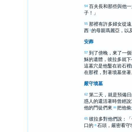
百夫長和那些與他一
54
子！」
那裡有許多婦女從遠
55
西
的母親
瑪麗亞
，以
l
安葬
到了傍晚，來了一個
57
穌的遺體，
彼拉多
就下
這墓穴是他鑿在岩石裡
在那裡，對著墳墓坐著
嚴守墳墓
第二天，就是預備日
62
惑人的還活著時曾經說
他的門徒們來
把他偷
m
彼拉多
對他們說：「
65
口的
石頭，嚴密看守
n