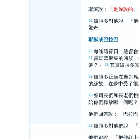
耶穌說：
「
是
你
說
的
。
彼拉多
對他說：「他
13
驚奇。
耶穌或巴拉巴
每逢這節日，總督會
15
當民眾聚集的時候，
17
穌？」
其實
彼拉多
18
彼拉多
正坐在審判席
19
的緣故，在夢中受了很
祭司長們和長老們挑
20
給你們釋放哪一個呢？
他們回答說：「
巴拉巴
彼拉多
對他們說：「
22
他們都說：「把他釘上