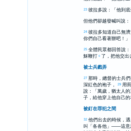
彼拉多說：「他到底
23
但他們卻越發喊叫說：
彼拉多
知道自己無濟
24
你們自己看著辦吧！」
全體民眾都回答說：
25
穌鞭打
了，把他交出
c
被士兵戲弄
那時，總督的士兵們
27
深紅色的袍子，
用
29
說：「萬歲，
猶太
人的
子，給他穿上他自己的
被釘在罪犯之間
他們出去的時候，遇
32
叫「
各各他
」——這意