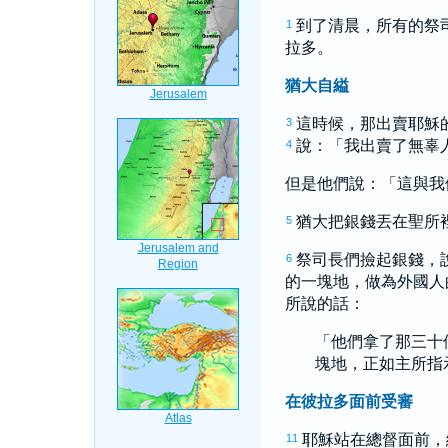
到了清晨，所有的祭
1
拉多
。
猶大自縊
這時候，那出賣耶穌
3
說：「我出賣了無辜
4
但是他們說：「這與我
猶大
把銀錢丟在聖所
5
祭司長們撿起銀錢，
6
的一塊地，做為外國人
所說的話：
「他們拿了那三十
塊地，正如主所指
在彼拉多面前受審
耶穌站在總督面前，
11