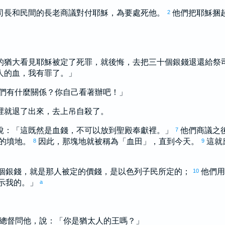
司長和民間的長老商議對付耶穌，為要處死他。
他們把耶穌捆
2
的
猶大
看見耶穌被定了死罪，就後悔，去把三十個銀錢退還給祭
人的血，我有罪了。」
們有什麼關係？你自己看著辦吧！」
裡就退了出來，去上吊自殺了。
說：「這既然是血錢，不可以放到聖殿奉獻裡。」
他們商議之
7
的墳地。
因此，那塊地就被稱為「血田」，直到今天。
這就
8
9
個銀錢，就是那人被定的價錢，是
以色列
子民所定的；
他們用
10
示我的。」
a
總督問他，說：「你是
猶太
人的王嗎？」