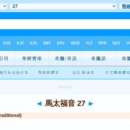
◄
馬太福音 27
►
itional)