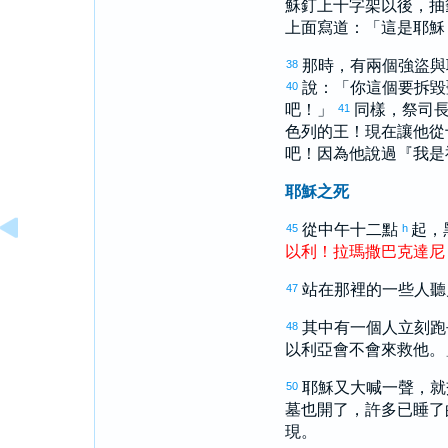
穌釘上十字架以後，抽
上面寫道：「這是耶穌
那時，有兩個強盜與
38
說：「你這個要拆毀
40
吧！」
同樣，祭司
41
色列
的王！現在讓他從
吧！因為他說過『我是
耶穌之死
從中午十二點
起，
45
h
以利
！
拉瑪
撒巴克達尼
站在那裡的一些人聽
47
其中有一個人立刻跑
48
以利亞
會不會來救他。
耶穌又大喊一聲，就
50
墓也開了，許多已睡了
現。