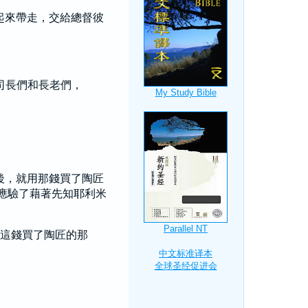
起來帶走，交給總督
彼
司長們和長老們，
後，就用那錢買了陶匠
應驗了藉著先知
耶利米
這錢買了陶匠的那