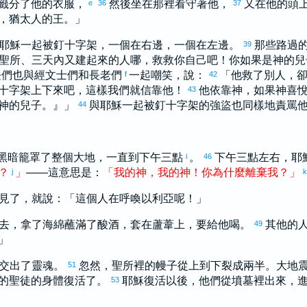
籤分了他的衣服，
然後坐在那裡看守著他，
又在他的頭
e
36
37
，
猶太
人的王。」
耶穌一起被釘十字架，一個在右邊，一個在左邊。
那些路過
39
聖所、三天內又建起來的人哪，救救你自己吧！你如果是神的兒
長們也與經文士們和長老們
一起嘲笑，說：
「他救了別人，
f
42
十字架上下來吧，這樣我們就信靠他！
他依靠神，如果神喜
43
神的兒子。』」
與耶穌一起被釘十字架的強盜也同樣地責罵
44
黑暗籠罩了整個大地，一直到下午三點
。
下午三點左右，耶
i
46
？
」
——這意思是：
「
我
的
神
，
我
的
神
！
你
為什麼
離棄
我
？
」
j
k
見了，就說：「這個人在呼喚
以利亞
呢！」
去，拿了海綿蘸滿了酸酒，套在蘆葦上，要給他喝。
其他的
49
」
交出了靈魂。
忽然，聖所裡的幔子從上到下裂成兩半。大地
51
的聖徒的身體復活了。
耶穌復活以後，他們從墳墓裡出來，
53