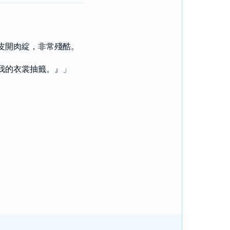
人皮開肉綻，非常殘酷。
為我的衣裳抽籤。』」