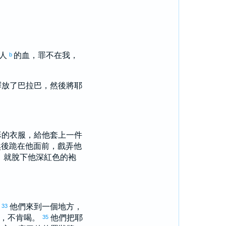
人
的血，罪不在我，
b
釋放了
巴拉巴
，然後將耶
穌的衣服，給他套上一件
然後跪在他面前，戲弄他
，就脫下他深紅色的袍
。
他們來到一個地方，
33
了，不肯喝。
他們把耶
35