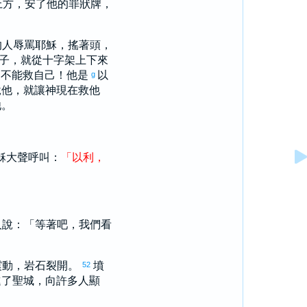
上方，安了他的罪狀牌，
的人辱罵耶穌，搖著頭，
子，就從十字架上下來
卻不能救自己！他是
以
g
悅他，就讓神現在救他
他。
穌大聲呼叫：
「
以利
，
人說：「等著吧，我們看
震動，岩石裂開。
墳
52
進了聖城，向許多人顯