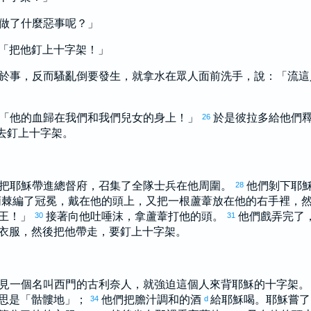
做了什麼惡事呢？」
「把他釘上十字架！」
於事，反而騷亂倒要發生，就拿水在眾人面前洗手，說：「流這
「他的血歸在我們和我們兒女的身上！」
於是
彼拉多
給他們
26
去釘上十字架。
把耶穌帶進總督府，召集了全隊士兵在他周圍。
他們剝下耶
28
荊棘編了冠冕，戴在他的頭上，又把一根蘆葦放在他的右手裡，
王！」
接著向他吐唾沫，拿蘆葦打他的頭。
他們戲弄完了
30
31
衣服，然後把他帶走，要釘上十字架。
見一個名叫
西門
的
古利奈
人，就強迫這個人來背耶穌的十字架
思是「骷髏地」；
他們把膽汁調和的酒
給耶穌喝。耶穌嘗
34
d