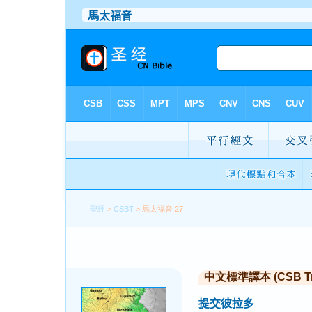
聖經
>
CSBT
> 馬太福音 27
中文標準譯本 (CSB Trad
提交彼拉多