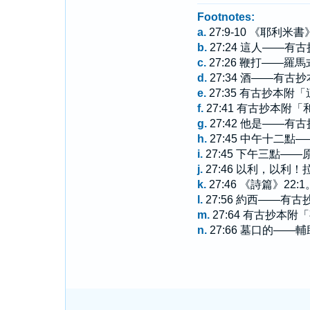
Footnotes:
a.
27:9-10 《耶利米書
b.
27:24 這人——
c.
27:26 鞭打—
d.
27:34 酒——有
e.
27:35 有古抄
f.
27:41 有古抄本附
g.
27:42 他是——
h.
27:45 中午十二
i.
27:45 下午三點—
j.
27:46 以利，以
k.
27:46 《詩篇》22:1
l.
27:56 約西——有
m.
27:64 有古抄本附
n.
27:66 墓口的——