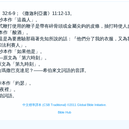
》32:6-9；《撒迦利亞書》11:12-13。
有古抄本作「這義人」。
—羅馬式鞭打使用的鞭子是帶有碎骨頭或金屬尖鉤的皮條，抽打時使
古抄本作「酸酒」。
本附「這是為要應驗那藉著先知所說的話：『他們分了我的衣服，又
「和法利賽人」。
有古抄本作「如果他是」。
點——原文為「第六時刻」。
—原文為「第九時刻」。
利！拉瑪撒巴克達尼？——希伯來文詞語的音譯。
。
古抄本作「約瑟」。
「夜裡」。
輔助詞語。
中文標準譯本 (CSB Traditional) ©2011 Global Bible Initiative.
Bible Hub