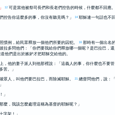
」
可是當他被祭司長們和長老們控告的時候，什麼都不回應
12
們控告你這麼多的事，你沒有聽見嗎？」
耶穌連一句話也不
14
照慣例，給民眾釋放一個他們所要的囚犯。
那時有一個出名
16
彼拉多
問他們：「你們要我給你們釋放哪一個呢？是
巴拉巴
，還
知道他們是出於嫉妒才把耶穌交給他的。
上，他的妻子派人到他那裡說：「這義人的事，你什麼也不要管
多苦。」
唆眾人，叫他們要
巴拉巴
，而除滅耶穌。
總督問他們，說：
21
」
！」
那麼，我該怎麼處理這稱為基督的耶穌呢？」
十字架！」