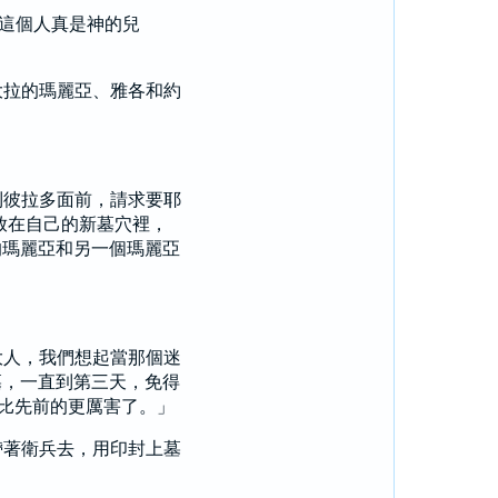
這個人真是神的兒
大拉
的
瑪麗亞
、
雅各
和
約
到
彼拉多
面前，請求要耶
放在自己的新墓穴裡，
的
瑪麗亞
和另一個
瑪麗亞
大人，我們想起當那個迷
墓，一直到第三天，免得
比先前的更厲害了。」
帶著衛兵去，用印封上墓