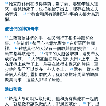
她立刻仆倒在
彼得
腳前，斷了氣。那些年輕人進
10
來，看見她死了，也把她抬了出去，埋葬在她丈夫
的旁邊。
全教會和所有聽到這些事的人都大為恐
11
懼。
使徒們的神蹟奇事
主藉著使徒們的手，在民間行了很多神蹟和奇
12
事。
信徒們
都同心合意地聚集
在
所羅門
柱廊
c
d
e
裡。
雖然其他的人沒有一個敢與他們交往
，但
13
f
民眾都尊敬他們。
信主的人越發增加，連男帶女
14
成群結隊。
人們甚至把病人抬到大街
上來，放
15
g
在床榻上或墊子上，為要在
彼得
走過來的時候，至
少他的影子可以落在一些人身上。
還有一群人帶
16
著病人和被汙靈折磨的人，從
耶路撒冷
周圍的城鎮
聚集而來，這些人都得了痊癒。
進出監獄
於是大祭司就採取行動。他和所有與他在一起的
17
人，就是
撒都該
教派的人，都滿腔嫉妒，
下手捉
18