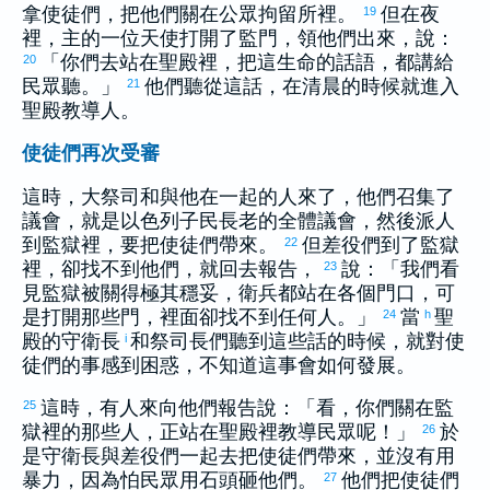
拿使徒們，把他們關在公眾拘留所裡。
但在夜
19
裡，主的一位天使打開了監門，領他們出來，說：
「你們去站在聖殿裡，把這生命的話語，都講給
20
民眾聽。」
他們聽從這話，在清晨的時候就進入
21
聖殿教導人。
使徒們再次受審
這時，大祭司和與他在一起的人來了，他們召集了
議會，就是
以色列
子民長老的全體議會，然後派人
到監獄裡，要把使徒們帶來。
但差役們到了監獄
22
裡，卻找不到他們，就回去報告，
說：「我們看
23
見監獄被關得極其穩妥，衛兵都站在各個門口，可
是打開那些門，裡面卻找不到任何人。」
當
聖
24
h
殿的守衛長
和祭司長們聽到這些話的時候，就對使
i
徒們的事感到困惑，不知道這事會如何發展。
這時，有人來向他們報告說：「看，你們關在監
25
獄裡的那些人，正站在聖殿裡教導民眾呢！」
於
26
是守衛長與差役們一起去把使徒們帶來，並沒有用
暴力，因為怕民眾用石頭砸他們。
他們把使徒們
27