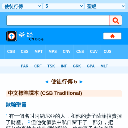
聖經
>
CSBT
> 使徒行傳 5
◄
使徒行傳 5
►
中文標準譯本 (CSB Traditional)
欺騙聖靈
有一個名叫
阿納尼亞
的人，和他的妻子
薩菲拉
賣掉
1
了財產。
但他從價款中私自留下了一部分，把一
2