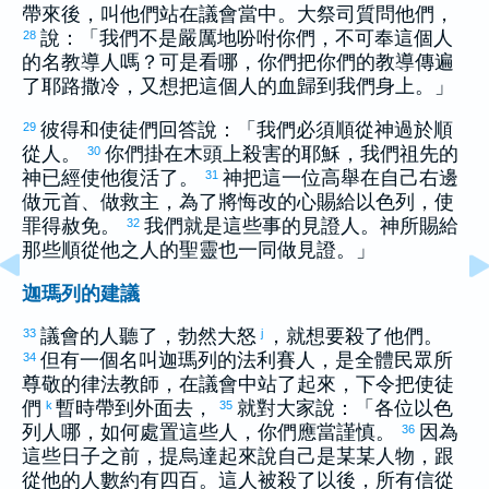
帶來後，叫他們站在議會當中。大祭司質問他們，
說：「我們不是嚴厲地吩咐你們，不可奉這個人
28
的名教導人嗎？可是看哪，你們把你們的教導傳遍
了
耶路撒冷
，又想把這個人的血歸到我們身上。」
彼得
和使徒們回答說：「我們必須順從神過於順
29
從人。
你們掛在木頭上殺害的耶穌，我們祖先的
30
神已經使他復活了。
神把這一位高舉在自己右邊
31
做元首、做救主，為了將悔改的心賜給
以色列
，使
罪得赦免。
我們就是這些事的見證人。神所賜給
32
那些順從他之人的聖靈也一同做見證。」
迦瑪列的建議
議會的人聽了，勃然大怒
，就想要殺了他們。
33
j
但有一個名叫
迦瑪列
的
法利賽
人，是全體民眾所
34
尊敬的律法教師，在議會中站了起來，下令把使徒
們
暫時帶到外面去，
就對大家說：「各位
以色
k
35
列
人哪，如何處置這些人，你們應當謹慎。
因為
36
這些日子之前，
提烏達
起來說自己是某某人物，跟
從他的人數約有四百。這人被殺了以後，所有信從