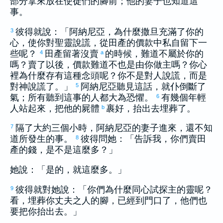
部分拿來放在使徒們的腳前；他的妻子也知道這
事。
彼得
就說：「
阿納尼亞
，為什麼
撒旦
充滿了你的
3
心，使你對聖靈說謊，從田產的價款中私自留下一
些呢？
田產留著沒賣
的時候，難道不屬於你的
4
a
嗎？賣了以後，價款難道不也是由你做主嗎？你心
裡為什麼存有這種念頭呢？你不是對人說謊，而是
對神說謊了。」
阿納尼亞
聽見這話，就仆倒斷了
5
氣；所有聽到這事的人都大為恐懼。
有幾個年輕
6
人站起來，把他的屍體
裹好，抬出去埋葬了。
b
隔了大約三個小時，
阿納尼亞
的妻子進來，還不知
7
道所發生的事。
彼得
問她：「告訴我，你們賣田
8
產的錢，是不是這麼多？」
她說：「是的，就這麼多。」
彼得
就對她說：「你們為什麼同心試探主的靈呢？
9
看，埋葬你丈夫之人的腳，已經到門口了，他們也
要把你抬出去。」