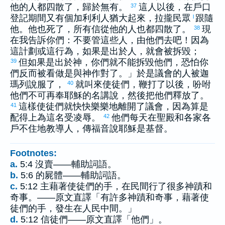
他的人都四散了，歸於無有。
這人以後，在戶口
37
登記期間又有個
加利利
人
猶大
起來，拉攏民眾
跟隨
l
他。他也死了，所有信從他的人也都四散了。
現
38
在我告訴你們：不要管這些人，由他們去吧！因為
這計劃或這行為，如果是出於人，就會被拆毀；
但如果是出於神，你們就不能拆毀他們，恐怕你
39
們反而被看做是與神作對了。」於是議會的人被
迦
瑪列
說服了，
就叫來使徒們，鞭打了以後，吩咐
40
他們不可再奉耶穌的名講說，然後把他們釋放了。
這樣使徒們就快快樂樂地離開了議會，因為算是
41
配得上為這名受凌辱。
他們每天在聖殿和各家各
42
戶不住地教導人，傳福音說耶穌是基督。
Footnotes:
a.
5:4 沒賣——輔助詞語。
b.
5:6 的屍體——輔助詞語。
c.
5:12 主藉著使徒們的手，在民間行了很多神蹟和
奇事。——原文直譯「有許多神蹟和奇事，藉著使
徒們的手，發生在人民中間。」
d.
5:12 信徒們——原文直譯「他們」。