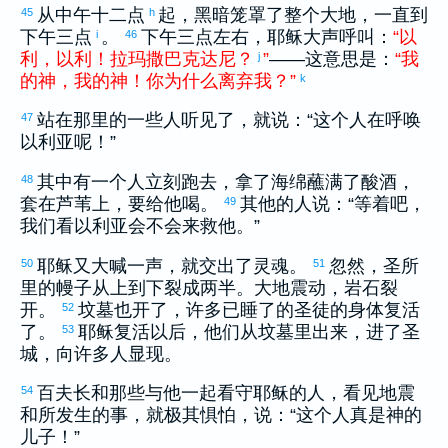
从中午十二点
起，黑暗笼罩了整个大地，一直到
45
h
下午三点
。
下午三点左右，耶稣大声呼叫：
“
以
i
46
利
，
以利
！
拉玛
撒巴克达尼
？
”
——这意思是：
“
我
j
的
神
，
我
的
神
！
你
为什么
离弃
我
？
”
k
站在那里的一些人听见了，就说：“这个人在呼唤
47
以利亚
呢！”
其中有一个人立刻跑去，拿了海绵蘸满了酸酒，
48
套在芦苇上，要给他喝。
其他的人说：“等着吧，
49
我们看
以利亚
会不会来救他。”
耶稣又大喊一声，就交出了灵魂。
忽然，圣所
50
51
里的幔子从上到下裂成两半。大地震动，岩石裂
开。
坟墓也开了，许多已睡了的圣徒的身体复活
52
了。
耶稣复活以后，他们从坟墓里出来，进了圣
53
城，向许多人显现。
百夫长和那些与他一起看守耶稣的人，看见地震
54
和所发生的事，就极其惧怕，说：“这个人真是神的
儿子！”