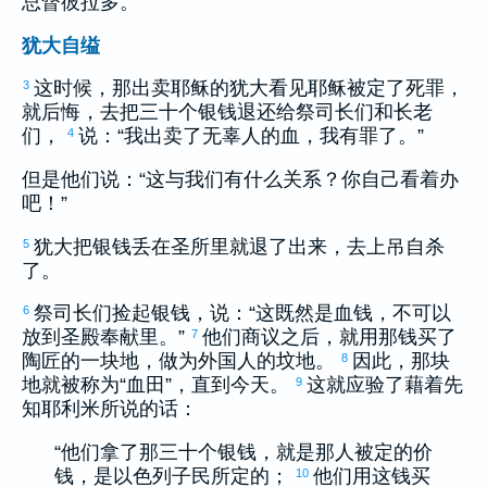
总督
彼拉多
。
犹大自缢
这时候，那出卖耶稣的
犹大
看见耶稣被定了死罪，
3
就后悔，去把三十个银钱退还给祭司长们和长老
们，
说：“我出卖了无辜人的血，我有罪了。”
4
但是他们说：“这与我们有什么关系？你自己看着办
吧！”
犹大
把银钱丢在圣所里就退了出来，去上吊自杀
5
了。
祭司长们捡起银钱，说：“这既然是血钱，不可以
6
放到圣殿奉献里。”
他们商议之后，就用那钱买了
7
陶匠的一块地，做为外国人的坟地。
因此，那块
8
地就被称为“血田”，直到今天。
这就应验了藉着先
9
知
耶利米
所说的话：
“他们拿了那三十个银钱，就是那人被定的价
钱，是
以色列
子民所定的；
他们用这钱买
10