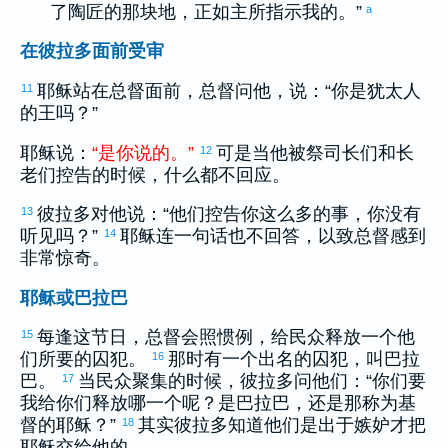
了陶匠的那块地，正如主所指示我的。”
a
在彼拉多面前受审
耶稣站在总督面前，总督问他，说：“你是
犹太
人
11
的王吗？”
耶稣说：
“
是
你
说
的
。
”
可是当他被祭司长们和长
12
老们控告的时候，什么都不回应。
彼拉多
对他说：“他们控告你这么多的事，你没有
13
听见吗？”
耶稣连一句话也不回答，以致总督感到
14
非常惊奇。
耶稣或巴拉巴
每逢这节日，总督会照惯例，给民众释放一个他
15
们所要的囚犯。
那时有一个出名的囚犯，叫
巴拉
16
巴
。
当民众聚集的时候，
彼拉多
问他们：“你们要
17
我给你们释放哪一个呢？是
巴拉巴
，还是那称为基
督的耶稣？”
其实
彼拉多
知道他们是出于嫉妒才把
18
耶稣交给他的。