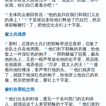
就拿水在众人面前洗手，说：“流这人
的血，罪不
在我，你们自己看着办吧！”
全体民众都回答说：“他的血归在我们和我们儿女
25
的身上！”
于是
彼拉多
给他们释放了
巴拉巴
，然后
26
将耶稣鞭打
了，把他交出去钉上十字架。
c
被士兵戏弄
那时，总督的士兵们把耶稣带进总督府，召集了
27
全队士兵在他周围。
他们剥下耶稣的衣服，给他
28
套上一件深红色的袍子，
用荆棘编了冠冕，戴在
29
他的头上，又把一根芦苇放在他的右手里，然后跪
在他面前，戏弄他说：“万岁，
犹太
人的王！”
接
30
着向他吐唾沫，拿芦苇打他的头。
他们戏弄完
31
了，就脱下他深红色的袍子，给他穿上他自己的衣
服，然后把他带走，要钉上十字架。
被钉在罪犯之间
他们出去的时候，遇见一个名叫
西门
的
古利奈
32
人，就强迫这个人来背耶稣的十字架。
他们来到
33