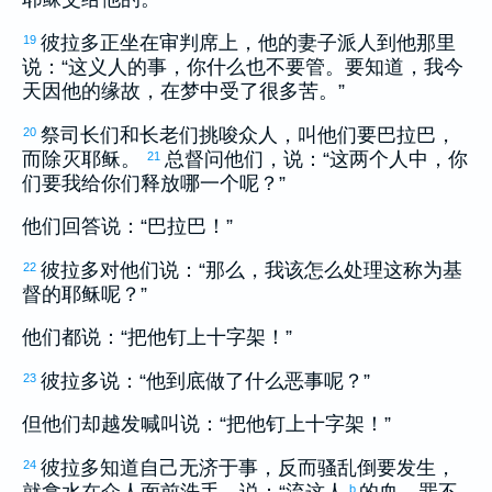
彼拉多
正坐在审判席上，他的妻子派人到他那里
19
说：“这义人的事，你什么也不要管。要知道，我今
天因他的缘故，在梦中受了很多苦。”
祭司长们和长老们挑唆众人，叫他们要
巴拉巴
，
20
而除灭耶稣。
总督问他们，说：“这两个人中，你
21
们要我给你们释放哪一个呢？”
他们回答说：“
巴拉巴
！”
彼拉多
对他们说：“那么，我该怎么处理这称为基
22
督的耶稣呢？”
他们都说：“把他钉上十字架！”
彼拉多说：“他到底做了什么恶事呢？”
23
但他们却越发喊叫说：“把他钉上十字架！”
彼拉多
知道自己无济于事，反而骚乱倒要发生，
24
b