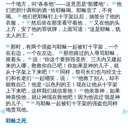
一个地方，叫“
各各他
”——这意思是“骷髅地”；
他
34
们把胆汁调和的酒
给耶稣喝。耶稣尝了，不肯
d
喝。
他们把耶稣钉上十字架以后，抽签分了他的
35
衣服，
然后坐在那里看守着他，
又在他的头
e
36
37
上方，安了他的罪状牌，上面写道：“这是耶稣，
犹
太
人的王。”
那时，有两个强盗与耶稣一起被钉十字架，一个
38
在右边，一个在左边。
那些路过的人辱骂耶稣，
39
摇着头，
说：“你这个要拆毁圣所、三天内又建起
40
来的人哪，救救你自己吧！你如果是神的儿子，就
从十字架上下来吧！”
同样，祭司长们也与经文士
41
们和长老们
一起嘲笑，说：
“他救了别人，却不
f
42
能救自己！他是
以色列
的王！现在让他从十字架
g
上下来吧，这样我们就信靠他！
他依靠神，如果
43
神喜悦他，就让神现在救他吧！因为他说过‘我是神
的儿子。’”
与耶稣一起被钉十字架的强盗也同样
44
地责骂他。
耶稣之死