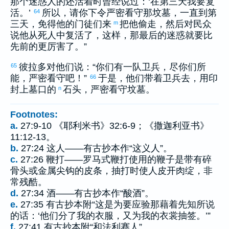
那个迷惑人的还活着时曾经说过：‘在第三天我要复
活。’
所以，请你下令严密看守那坟墓，一直到第
64
三天，免得他的门徒们来
把他偷走，然后对民众
m
说他从死人中复活了，这样，那最后的迷惑就要比
先前的更厉害了。”
彼拉多
对他们说：“你们有一队卫兵，尽你们所
65
能，严密看守吧！”
于是，他们带着卫兵去，用印
66
封上墓口的
石头，严密看守坟墓。
n
Footnotes:
a.
27:9-10 《耶利米书》32:6-9；《撒迦利亚书》
11:12-13。
b.
27:24 这人——有古抄本作“这义人”。
c.
27:26 鞭打——罗马式鞭打使用的鞭子是带有碎
骨头或金属尖钩的皮条，抽打时使人皮开肉绽，非
常残酷。
d.
27:34 酒——有古抄本作“酸酒”。
e.
27:35 有古抄本附“这是为要应验那藉着先知所说
的话：‘他们分了我的衣服，又为我的衣裳抽签。’”
f.
27:41 有古抄本附“和法利赛人”。