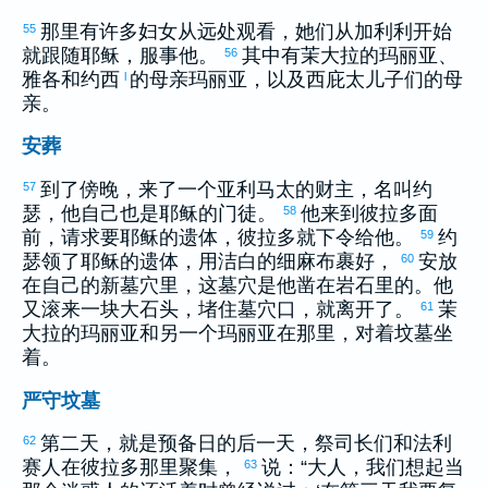
那里有许多妇女从远处观看，她们从
加利利
开始
55
就跟随耶稣，服事他。
其中有
茉大拉
的
玛丽亚
、
56
雅各
和
约西
的母亲
玛丽亚
，以及
西庇太
儿子们的母
l
亲。
安葬
到了傍晚，来了一个
亚利马太
的财主，名叫
约
57
瑟
，他自己也是耶稣的门徒。
他来到
彼拉多
面
58
前，请求要耶稣的遗体，
彼拉多
就下令给他。
约
59
瑟
领了耶稣的遗体，用洁白的细麻布裹好，
安放
60
在自己的新墓穴里，这墓穴是他凿在岩石里的。他
又滚来一块大石头，堵住墓穴口，就离开了。
茉
61
大拉
的
玛丽亚
和另一个
玛丽亚
在那里，对着坟墓坐
着。
严守坟墓
第二天，就是预备日的后一天，祭司长们和
法利
62
赛
人在
彼拉多
那里聚集，
说：“大人，我们想起当
63