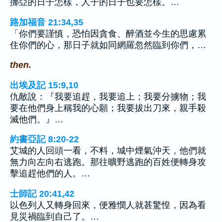
挪亞的日子怎樣，人子的日子也要怎樣。…
路加福音 21:34,35
「你們要謹慎，恐怕因貪食、醉酒並今生的思慮累
住你們的心，那日子就如同網羅忽然臨到你們，…
then.
出埃及記 15:9,10
仇敵說：『我要追趕，我要追上；我要分擄物；我
要在他們身上稱我的心願；我要拔出刀來，親手殺
滅他們。』…
約書亞記 8:20-22
艾城的人回頭一看，不料，城中煙氣沖天，他們就
無力向左向右逃跑。那往曠野逃跑的百姓便轉身攻
擊追趕他們的人。…
士師記 20:41,42
以色列人又轉身回來，便雅憫人就甚驚惶，因為看
見災禍臨到自己了。…