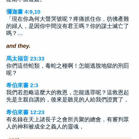
彌迦書 4:9,10
「現在你為何大聲哭號呢？疼痛抓住你，彷彿產難
的婦人，是因你中間沒有君王嗎？你的謀士滅亡了
嗎？…
and they.
馬太福音 23:33
你們這些蛇類，毒蛇之種啊！怎能逃脫地獄的刑罰
呢？
希伯來書 2:3
我們若忽略這麼大的救恩，怎能逃罪呢？這救恩起
先是主親自講的，後來是聽見的人給我們證實了，
希伯來書 12:23
有名錄在天上諸長子之會所共聚的總會，有審判眾
人的神和被成全之義人的靈魂，