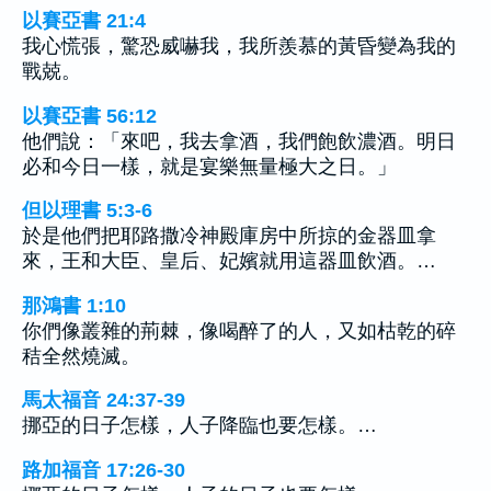
以賽亞書 21:4
我心慌張，驚恐威嚇我，我所羨慕的黃昏變為我的
戰兢。
以賽亞書 56:12
他們說：「來吧，我去拿酒，我們飽飲濃酒。明日
必和今日一樣，就是宴樂無量極大之日。」
但以理書 5:3-6
於是他們把耶路撒冷神殿庫房中所掠的金器皿拿
來，王和大臣、皇后、妃嬪就用這器皿飲酒。…
那鴻書 1:10
你們像叢雜的荊棘，像喝醉了的人，又如枯乾的碎
秸全然燒滅。
馬太福音 24:37-39
挪亞的日子怎樣，人子降臨也要怎樣。…
路加福音 17:26-30