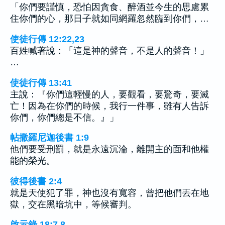
「你們要謹慎，恐怕因貪食、醉酒並今生的思慮累
住你們的心，那日子就如同網羅忽然臨到你們，…
使徒行傳 12:22,23
百姓喊著說：「這是神的聲音，不是人的聲音！」
…
使徒行傳 13:41
主說：『你們這輕慢的人，要觀看，要驚奇，要滅
亡！因為在你們的時候，我行一件事，雖有人告訴
你們，你們總是不信。』」
帖撒羅尼迦後書 1:9
他們要受刑罰，就是永遠沉淪，離開主的面和他權
能的榮光。
彼得後書 2:4
就是天使犯了罪，神也沒有寬容，曾把他們丟在地
獄，交在黑暗坑中，等候審判。
啟示錄 18:7,8