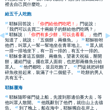
裡去自己買什麼吃。」
給五千人吃飽
耶穌回答說：
「
你們
給
他們
吃
吧
！
」
門徒說：
37
「我們可以去買二十兩銀子的餅給他們吃嗎？」
耶穌說：
「
你們
有
多少
餅
，
可以
去
看看
。
」
他們
38
知道了，就說：「五個餅，兩條魚。」
耶穌吩咐
39
他們，叫眾人一幫一幫地坐在青草地上。
眾人就
40
一排一排地坐下，有一百一排的，有五十一排的。
耶穌拿著這五個餅、兩條魚，望著天祝福，掰開
41
餅，遞給門徒，擺在眾人面前，也把那兩條魚分給
眾人。
他們都吃，並且吃飽了。
門徒就把碎餅
42
43
碎魚收拾起來，裝滿了十二個籃子。
吃餅的男人
44
共有五千。
耶穌履海
耶穌隨即催門徒上船，先渡到那邊
伯賽大
去，等
45
他叫眾人散開。
他既辭別了他們，就往山上去禱
46
告。
到了晚上，船在海中，耶穌獨自在岸上，
47