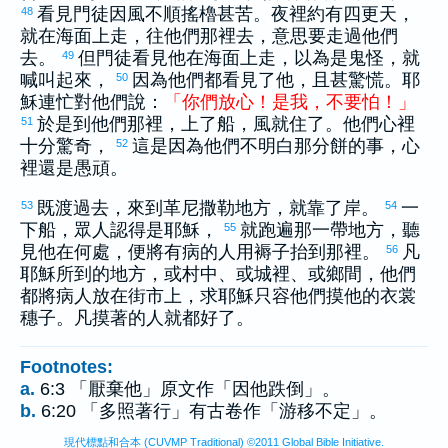
看見門徒因風不順搖櫓甚苦。夜裡約有四更天，
48
就在海面上走，往他們那裡去，意思要走過他們
去。
但門徒看見他在海面上走，以為是鬼怪，就
49
喊叫起來，
因為他們都看見了他，且甚驚慌。耶
50
穌連忙對他們說：
「
你們
放心
！
是
我
，
不
要
怕
！
」
於是到他們那裡，上了船，風就住了。他們心裡
51
十分驚奇，
這是因為他們不明白那分餅的事，心
52
裡還是愚頑。
既渡過去，來到
革尼撒勒
地方，就靠了岸。
一
53
54
下船，眾人認得是耶穌，
就跑遍那一帶地方，聽
55
見他在何處，便將有病的人用褥子抬到那裡。
凡
56
耶穌所到的地方，或村中、或城裡、或鄉間，他們
都將病人放在街市上，求耶穌只容他們摸他的衣裳
穗子。凡摸著的人就都好了。
Footnotes:
a.
6:3 「厭棄他」原文作「因他跌倒」。
b.
6:20 「多照著行」有古卷作「游移不定」。
現代標點和合本 (CUVMP Traditional) ©2011 Global Bible Initiative.