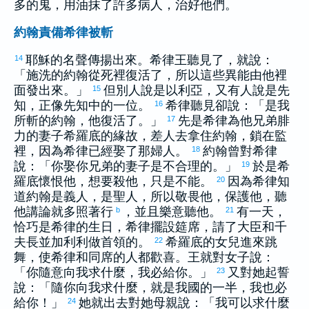
多的鬼，用油抹了許多病人，治好他們。
約翰責備希律被斬
耶穌的名聲傳揚出來。
希律
王聽見了，就說：
14
「施洗的
約翰
從死裡復活了，所以這些異能由他裡
面發出來。」
但別人說是
以利亞
，又有人說是先
15
知，正像先知中的一位。
希律
聽見卻說：「是我
16
所斬的
約翰
，他復活了。」
先是
希律
為他兄弟
腓
17
力
的妻子
希羅底
的緣故，差人去拿住
約翰
，鎖在監
裡，因為
希律
已經娶了那婦人。
約翰
曾對
希律
18
說：「你娶你兄弟的妻子是不合理的。」
於是
希
19
羅底
懷恨他，想要殺他，只是不能。
因為
希律
知
20
道
約翰
是義人，是聖人，所以敬畏他，保護他，聽
他講論就多照著行
，並且樂意聽他。
有一天，
b
21
恰巧是
希律
的生日，
希律
擺設筵席，請了大臣和千
夫長並
加利利
做首領的。
希羅底
的女兒進來跳
22
舞，使
希律
和同席的人都歡喜。王就對女子說：
「你隨意向我求什麼，我必給你。」
又對她起誓
23
說：「隨你向我求什麼，就是我國的一半，我也必
給你！」
她就出去對她母親說：「我可以求什麼
24