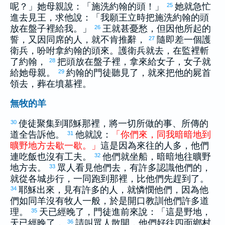
呢？」她母親說：「施洗
約翰
的頭！」
她就急忙
25
進去見王，求他說：「我願王立時把施洗
約翰
的頭
放在盤子裡給我。」
王就甚憂愁，但因他所起的
26
誓，又因同席的人，就不肯推辭，
隨即差一個護
27
衛兵，吩咐拿
約翰
的頭來。護衛兵就去，在監裡斬
了
約翰
，
把頭放在盤子裡，拿來給女子，女子就
28
給她母親。
約翰
的門徒聽見了，就來把他的屍首
29
領去，葬在墳墓裡。
無牧的羊
使徒聚集到耶穌那裡，將一切所做的事、所傳的
30
道全告訴他。
他就說：
「
你們
來
，
同
我
暗暗
地
到
31
曠野
地方
去
歇
一
歇
。
」
這是因為來往的人多，他們
連吃飯也沒有工夫。
他們就坐船，暗暗地往曠野
32
地方去。
眾人看見他們去，有許多認識他們的，
33
就從各城步行，一同跑到那裡，比他們先趕到了。
耶穌出來，見有許多的人，就憐憫他們，因為他
34
們如同羊沒有牧人一般，於是開口教訓他們許多道
理。
天已經晚了，門徒進前來說：「這是野地，
35
天已經晚了，
請叫眾人散開，他們好往四面鄉村
36