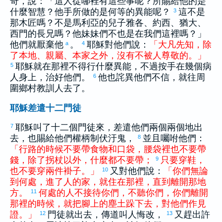
奇，說：「這人從哪裡有這些事呢？所賜給他的是
什麼智慧？他手所做的是何等的異能呢？
這不是
3
那木匠嗎？不是
馬利亞
的兒子
雅各
、
約西
、
猶大
、
西門
的長兄嗎？他妹妹們不也是在我們這裡嗎？」
他們就厭棄他
。
耶穌對他們說：
「
大凡
先知
，
除
a
4
了
本地
、
親屬
、
本家
之外
，
沒有
不
被
人
尊敬
的
。
」
耶穌就在那裡不得行什麼異能，不過按手在幾個病
5
人身上，治好他們。
他也詫異他們不信，就往周
6
圍鄉村教訓人去了。
耶穌差遣十二門徒
耶穌叫了十二個門徒來，差遣他們兩個兩個地出
7
去，也賜給他們權柄制伏汙鬼，
並且囑咐他們：
8
「
行路
的
時候
不
要
帶
食物
和
口袋
，
腰
袋
裡
也
不
要
帶
錢
，
除了
拐杖
以外
，
什麼
都
不
要
帶
；
只
要
穿
鞋
，
9
也
不
要
穿
兩
件
褂子
。
」
又對他們說：
「
你們
無論
10
到
何處
，
進
了
人
的
家
，
就
住
在
那裡
，
直到
離開
那
地
方
。
何處
的
人
不
接待
你們
，
不
聽
你們
，
你們
離開
11
那裡
的
時候
，
就
把
腳
上
的
塵土
跺
下去
，
對
他們
作
見
證
。
」
門徒就出去，傳道叫人悔改，
又趕出許
12
13