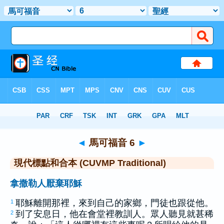
聖經
>
CUVMPT
> 馬可福音 6
◄
馬可福音 6
►
現代標點和合本 (CUVMP Traditional)
拿撒勒人厭棄耶穌
耶穌離開那裡，來到自己的家鄉，門徒也跟從他。
1
到了安息日，他在會堂裡教訓人。眾人聽見就甚稀
2