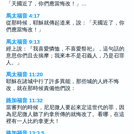
「天國近了，你們應當悔改！」…
馬太福音 4:17
從那時候，耶穌就傳起道來，說：「天國近了，你
們應當悔改！」
馬太福音 9:13
經上說：『我喜愛憐恤，不喜愛祭祀』，這句話的
意思你們且去揣摩；我來本不是召義人，乃是召罪
人。」
馬太福音 11:20
耶穌在諸城中行了許多異能，那些城的人終不悔
改，就在那時候責備他們說：
路加福音 11:32
當審判的時候，尼尼微人要起來定這世代的罪，因
為尼尼微人聽了約拿所傳的就悔改了。看哪，在這
裡有一人比約拿更大！
路加福音 13:3,5