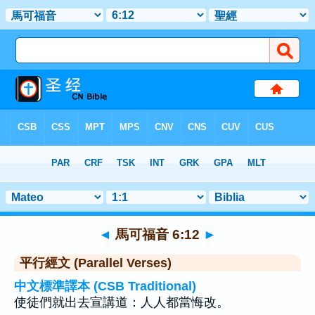
聖經
>
馬可福音
>
章 6
> 聖經金句 12
◄
馬可福音 6:12
►
平行經文 (Parallel Verses)
中文標準譯本 (CSB Traditional)
使徒們就出去宣講道：人人都當悔改。