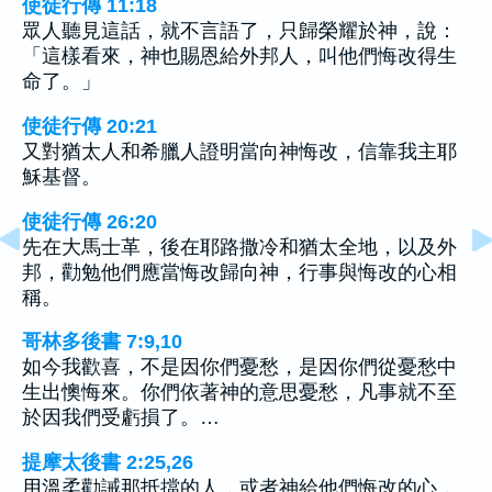
使徒行傳 11:18
眾人聽見這話，就不言語了，只歸榮耀於神，說：
「這樣看來，神也賜恩給外邦人，叫他們悔改得生
命了。」
使徒行傳 20:21
又對猶太人和希臘人證明當向神悔改，信靠我主耶
穌基督。
使徒行傳 26:20
先在大馬士革，後在耶路撒冷和猶太全地，以及外
邦，勸勉他們應當悔改歸向神，行事與悔改的心相
稱。
哥林多後書 7:9,10
如今我歡喜，不是因你們憂愁，是因你們從憂愁中
生出懊悔來。你們依著神的意思憂愁，凡事就不至
於因我們受虧損了。…
提摩太後書 2:25,26
用溫柔勸誡那抵擋的人，或者神給他們悔改的心，