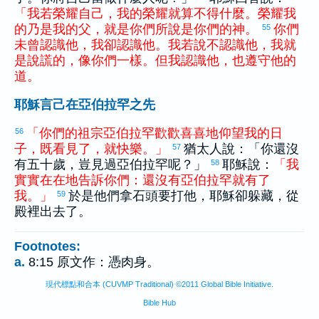
「
我
若
榮耀
自己
，
我
的
榮耀
就
算
不
得
什麼
。
榮耀
我
的
乃
是
我
的
父
，
就
是
你們
所
說
是
你們
的
神
。
你們
55
未曾
認識
他
，
我
卻
認識
他
。
我
若
說
不
認識
他
，
我
就
是
說謊
的
，
像
你們
一樣
。
但
我
認識
他
，
也
遵守
他
的
道
。
耶穌言己在亞伯拉罕之先
「
你們
的
祖宗
亞伯拉罕
歡歡喜喜
地
仰望
我
的
日
56
子
，
既
看見
了
，
就
快樂
。
」
猶太
人說：「你還沒
57
有五十歲，豈見過
亞伯拉罕
呢？」
耶穌說：
「
我
58
實實在在
地
告訴
你們
：
還
沒有
亞伯拉罕
就
有
了
我
。
」
於是他們拿石頭要打他，耶穌卻躲藏，從
59
殿裡出去了。
Footnotes:
a.
8:15 原文作：憑肉身。
現代標點和合本 (CUVMP Traditional) ©2011 Global Bible Initiative.
Bible Hub