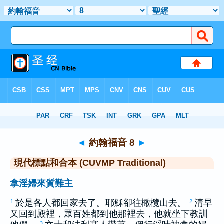
聖經
>
CUVMPT
> 約翰福音 8
◄
約翰福音 8
►
現代標點和合本 (CUVMP Traditional)
拿淫婦來質難主
於是各人都回家去了。耶穌卻往
橄欖
山去。
清早
1
2
又回到殿裡，眾百姓都到他那裡去，他就坐下教訓
3