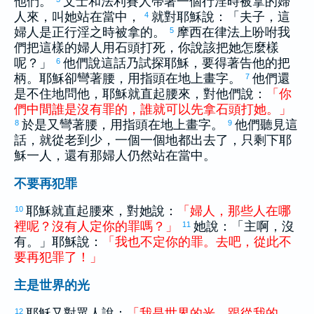
他們。
文士和法利賽人帶著一個行淫時被拿的婦
人來，叫她站在當中，
就對耶穌說：「夫子，這
4
婦人是正行淫之時被拿的。
摩西
在律法上吩咐我
5
們把這樣的婦人用石頭打死，你說該把她怎麼樣
呢？」
他們說這話乃試探耶穌，要得著告他的把
6
柄。耶穌卻彎著腰，用指頭在地上畫字。
他們還
7
是不住地問他，耶穌就直起腰來，對他們說：
「
你
們
中間
誰
是
沒有
罪
的
，
誰
就
可以
先
拿
石頭
打
她
。
」
於是又彎著腰，用指頭在地上畫字。
他們聽見這
8
9
話，就從老到少，一個一個地都出去了，只剩下耶
穌一人，還有那婦人仍然站在當中。
不要再犯罪
耶穌就直起腰來，對她說：
「
婦人
，
那些
人
在
哪
10
裡
呢
？
沒有
人
定
你
的
罪
嗎
？
」
她說：「主啊，沒
11
有。」耶穌說：
「
我
也
不
定
你
的
罪
。
去
吧
，
從此
不
要
再
犯罪
了
！
」
主是世界的光
耶穌又對眾人說：
「
我
是
世界
的
光
。
跟從
我
的
，
12