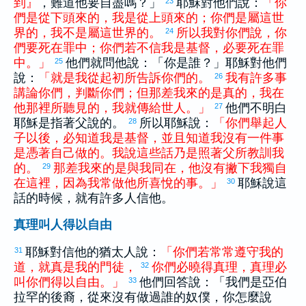
到
』
，難道他要自盡嗎？」
耶穌對他們說：
「
你
23
們
是
從
下頭
來
的
，
我
是
從
上頭
來
的
；
你們
是
屬
這
世
界
的
，
我
不
是
屬
這
世界
的
。
所以
我
對
你們
說
，
你
24
們
要
死
在
罪
中
；
你們
若
不
信
我
是
基督
，
必
要
死
在
罪
中
。
」
他們就問他說：「你是誰？」耶穌對他們
25
說：
「
就是
我
從
起初
所
告訴
你們
的
。
我
有
許多
事
26
講論
你們
，
判斷
你們
；
但
那
差
我
來
的
是
真
的
，
我
在
他
那裡
所
聽見
的
，
我
就
傳
給
世人
。
」
他們不明白
27
耶穌是指著父說的。
所以耶穌說：
「
你們
舉起
人
28
子
以後
，
必
知道
我
是
基督
，
並且
知道
我
沒有
一
件
事
是
憑著
自己
做
的
。
我
說
這些
話
乃是
照著
父
所
教訓
我
的
。
那
差
我
來
的
是
與
我
同
在
，
他
沒有
撇下
我
獨自
29
在
這裡
，
因為
我
常
做
他
所
喜悅
的
事
。
」
耶穌說這
30
話的時候，就有許多人信他。
真理叫人得以自由
耶穌對信他的
猶太
人說：
「
你們
若
常常
遵守
我
的
31
道
，
就
真
是
我
的
門徒
，
你們
必
曉得
真理
，
真理
必
32
叫
你們
得以
自由
。
」
他們回答說：「我們是
亞伯
33
拉罕
的後裔，從來沒有做過誰的奴僕，你怎麼說