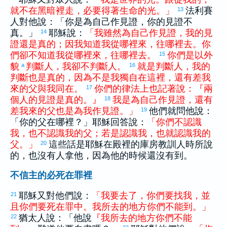
就
不
在
黑暗
裡
走
，
必
要
得著
生命
的
光
。
」
法利賽
13
人對他說：「你是為自己作見證，你的見證不
真。」
耶穌說：
「
我
雖然
為
自己
作
見證
，
我
的
見
14
證
還
是
真
的
；
因
我
知道
我
從
哪裡
來
，
往
哪裡
去
。
你
們
卻
不
知道
我
從
哪裡
來
，
往
哪裡
去
。
你們
是
以
外
15
貌
判斷
人
，
我
卻
不
判斷
人
。
就是
判斷
人
，
我
的
a
16
判斷
也
是
真
的
，
因為
不
是
我
獨自
在
這裡
，
還
有
差
我
來
的
父
與
我
同
在
。
你們
的
律法
上
也
記
著
說
：
『
兩
17
個
人
的
見證
是
真
的
。
』
我
是
為
自己
作
見證
，
還
有
18
差
我
來
的
父
也
是
為
我
作
見證
。
」
他們就問他說：
19
「你的父在哪裡？」耶穌回答說：
「
你們
不
認識
我
，
也
不
認識
我
的
父
；
若是
認識
我
，
也
就
認識
我
的
父
。
」
這些話是耶穌在殿裡的庫房教訓人時所說
20
的，也沒有人拿他，因為他的時候還沒有到。
不信主的必死在罪裡
耶穌又對他們說：
「
我
要
去
了
，
你們
要
找
我
，
並
21
且
你們
要
死
在
罪
中
。
我
所
去
的
地方
你們
不
能
到
。
」
猶太
人說：「他說
『
我
所
去
的
地方
你們
不
能
22