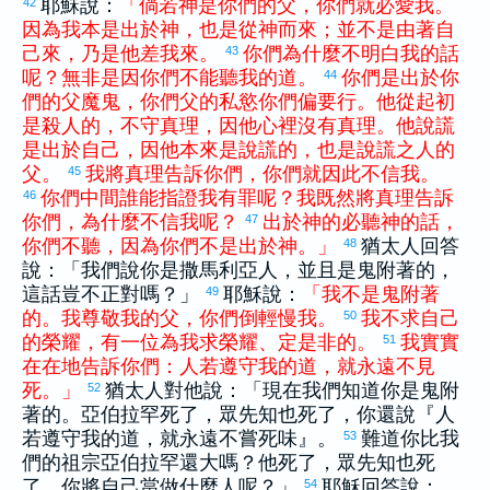
耶穌說：
「
倘若
神
是
你們
的
父
，
你們
就
必
愛
我
。
42
因為
我
本
是
出於
神
，
也
是
從
神
而
來
；
並
不是
由著
自
己
來
，
乃是
他
差
我
來
。
你們
為什麼
不
明白
我
的
話
43
呢
？
無非
是
因
你們
不
能
聽
我
的
道
。
你們
是
出於
你
44
們
的
父
魔鬼
，
你們
父
的
私慾
你們
偏
要
行
。
他
從
起初
是
殺人
的
，
不
守
真理
，
因
他
心
裡
沒有
真理
。
他
說謊
是
出於
自己
，
因
他
本來
是
說謊
的
，
也
是
說謊
之
人
的
父
。
我
將
真理
告訴
你們
，
你們
就
因此
不
信
我
。
45
你們
中間
誰
能
指證
我
有
罪
呢
？
我
既然
將
真理
告訴
46
你們
，
為什麼
不
信
我
呢
？
出於
神
的
必
聽
神
的
話
，
47
你們
不
聽
，
因為
你們
不
是
出於
神
。
」
猶太
人回答
48
說：「我們說你是
撒馬利亞
人，並且是鬼附著的，
這話豈不正對嗎？」
耶穌說：
「
我
不
是
鬼
附著
49
的
。
我
尊敬
我
的
父
，
你們
倒
輕慢
我
。
我
不
求
自己
50
的
榮耀
，
有
一
位
為
我
求
榮耀
、
定
是非
的
。
我
實實
51
在在
地
告訴
你們
：
人
若
遵守
我
的
道
，
就
永遠
不
見
死
。
」
猶太
人對他說：「現在我們知道你是鬼附
52
著的。
亞伯拉罕
死了，眾先知也死了，你還說『人
若遵守我的道，就永遠不嘗死味』。
難道你比我
53
們的祖宗
亞伯拉罕
還大嗎？他死了，眾先知也死
了。你將自己當做什麼人呢？」
耶穌回答說：
54