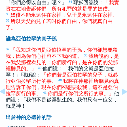
『你們必得以自由』呢？」
耶穌回答說：
「
我
實
34
實在在
地
告訴
你們
：
所有
犯罪
的
就
是
罪
的
奴僕
。
奴僕
不
能
永遠
住
在
家
裡
，
兒子
是
永遠
住
在
家
裡
。
35
所以
天
父
的
兒子
若
叫
你們
自由
，
你們
就
真
自由
36
了
。
誰為亞伯拉罕的真子孫
「
我
知道
你們
是
亞伯拉罕
的
子孫
，
你們
卻
想
要
殺
37
我
，
因為
你們
心
裡
容
不
下
我
的
道
。
我
所
說
的
，
是
38
在
我
父
那裡
看見
的
；
你們
所
行
的
，
是
在
你們
的
父
那
裡
聽見
的
。
」
他們說：「我們的父就是
亞伯拉
39
罕
！」耶穌說：
「
你們
若
是
亞伯拉罕
的
兒子
，
就
必
行
亞伯拉罕
所
行
的
事
。
我
將
在
神
那裡
所
聽見
的
真
40
理
告訴
了
你們
，
現在
你們
卻
想
要
殺
我
，
這
不
是
亞伯
拉罕
所
行
的
事
。
你們
是
行
你們
父
所
行
的
事
。
」
他
41
們說：「我們不是從淫亂生的。我們只有一位父，
就是神！」
出於神的必聽神的話