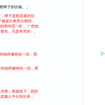
裡稗子的比喻。」
女
，
稗子
是
那
惡者
的
兒
子
被
拔
出來
用
火
燒掉
，
腳
的
和
作惡
的
，
把
他
h
42
樣
發光
。
凡是
有
耳
的
，
i
掉
他
所
擁有
的
一切
，
買
賣掉
他
所
擁有
的
一切
，
買
上
岸
來
，
然後
坐下
，
把
好
人
從
義人
中
分別
出來
，