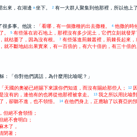
裡出來，在湖邊
坐下。
有一大群人聚集到他那裡，所以他上
a
2
了很多事。他說：
「
看
哪
，
有
一
個
撒種
的
出去
撒種
。
他
撒
的
時
4
了
。
有些
落
在
岩石地
上
，
那裡
沒有
多少
泥土
，
它們
立刻
就
發芽
5
，
就
枯萎
了
，
因為
沒有
根
。
有些
落進
荊棘叢
裡
，
荊棘
長
起來
，
7
，
就
不斷
地
結出
果實
來
，
有
一百
倍
的
，
有
六十
倍
的
，
有
三十
倍
的
穌：「你對他們講話，為什麼用比喻呢？」
「
天國
的
奧祕
已經
賜
下來
讓
你們
知道
，
而
沒有
賜給
那些
人
；
12
是
沒有
的
，
連
他
有
的
也
將
從
他
那裡
被
拿走
。
我
之所以
用
比喻
13
了
，
卻
聽
不
進
，
也
不
領悟
。
在
他們
身
上
，
正
應驗
了
以賽亞
的
14
，
但
絕不
會
領悟
；
但
絕不
會
明白
；
麻木
了
，
睛
閉
著
；