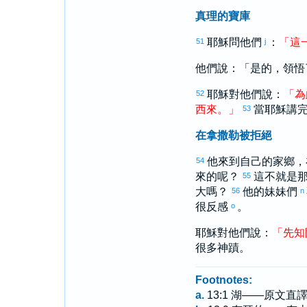
真理的寶庫
耶穌問他們
：
「
這
51
j
他們說：「是的，領悟
耶穌對他們說：
「
為
52
西
來
。
」
當耶穌講
53
在拿撒勒被拒絕
他來到自己的家鄉，
54
來的呢？
這不就是
55
大
嗎？
他的妹妹們
56
n
很反感
。
o
耶穌對他們說：
「
先知
很多神蹟。
Footnotes:
a.
13:1 湖——原文