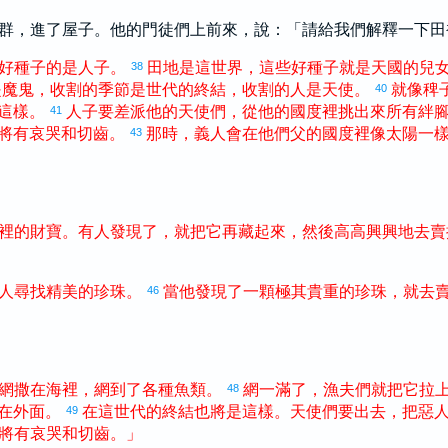
群，進了屋子。他的門徒們上前來，說：「請給我們解釋一下田
好
種子
的
是
人子
。
田地
是
這
世界
，
這些
好
種子
就
是
天國
的
兒
38
是
魔鬼
，
收割
的
季節
是
世代
的
終結
，
收割
的
人
是
天使
。
就像
稗
40
這樣
。
人子
要
差派
他
的
天使們
，
從
他
的
國度
裡
挑
出來
所有
絆
41
將
有
哀哭
和
切齒
。
那時
，
義人
會
在
他們
父
的
國度
裡
像
太陽
一
43
裡
的
財寶
。
有人
發現
了
，
就
把
它
再
藏
起來
，
然後
高高興興
地
去
賣
人
尋找
精美
的
珍珠
。
當
他
發現
了
一
顆
極其
貴重
的
珍珠
，
就
去
46
網
撒
在
海
裡
，
網到
了
各種
魚類
。
網
一
滿
了
，
漁夫們
就
把
它
拉
48
在
外面
。
在
這
世代
的
終結
也
將
是
這樣
。
天使們
要
出去
，
把
惡
49
將
有
哀哭
和
切齒
。
」