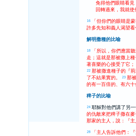
免得
他們
眼睛
看見
回轉
過來
，
我
就
使
「
但
你們
的
眼睛
是
蒙
16
許多
先知
和
義人
渴望
看
解明撒種的比喻
「
所以
，
你們
應當
聽
18
走
；
這
就
是
那
被
撒上
種
著
喜樂
的
心
接受
了
它
；
那
被
撒進
種子
的
『
荊
22
了
不
結
果實
的
。
那
23
的
有
一百
倍
的
、
有
六十
稗子的比喻
耶穌對他們講了另一
24
的
仇敵
來
把
稗子
撒
在
麥
那
家
的
主人
，
說
：
『
主
「
主人
告訴
他們
：
『
28