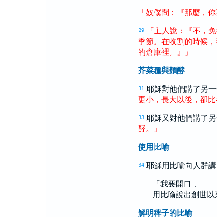
「
奴僕
問
：
『
那麼
，
你
「
主人
說
：
『
不
，
免
29
季節
。
在
收割
的
時候
，
的
倉庫
裡
。
』
」
芥菜種與麵酵
耶穌對他們講了另一
31
更
小
，
長大
以後
，
卻
比
耶穌又對他們講了另
33
酵
。
」
使用比喻
耶穌用比喻向人群講
34
「我要開口，
用比喻說出創世以
解明稗子的比喻