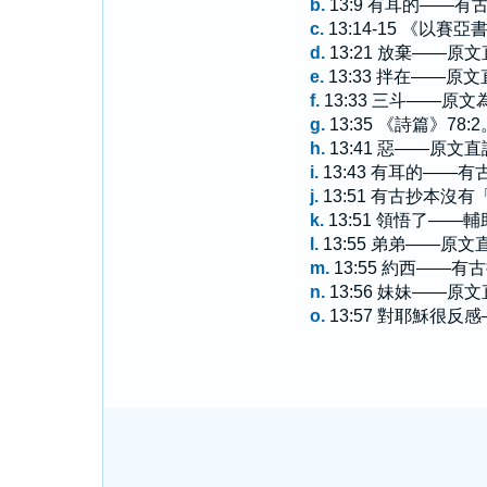
b.
13:9 有耳的——
c.
13:14-15 《以賽亞書
d.
13:21 放棄——
e.
13:33 拌在——原
f.
13:33 三斗——原
g.
13:35 《詩篇》78:2
h.
13:41 惡——原文
i.
13:43 有耳的—
j.
13:51 有古抄本沒
k.
13:51 領悟了——
l.
13:55 弟弟——原
m.
13:55 約西——
n.
13:56 妹妹——
o.
13:57 對耶穌很