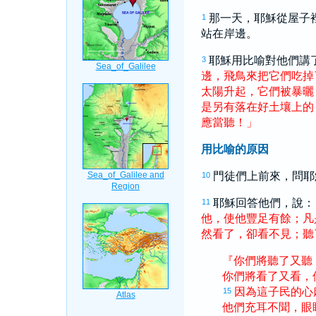
那一天，耶穌從屋子
1
站在岸邊。
耶穌用比喻對他們講
3
邊
，
飛鳥
來
把
它們
吃掉
太陽
升起
，
它們
被
暴曬
是
另
有
落
在
好
土壤
上
的
應當
聽
！
」
用比喻的原因
門徒們上前來，問耶
10
耶穌回答他們，說：
11
他
，
使
他
豐足
有餘
；
凡
然
看
了
，
卻
看
不
見
；
聽
『
你們
將
聽
了
又
聽
你們
將
看
了
又
看
，
因為
這
子民
的
心
15
他們
充耳不聞
，
眼