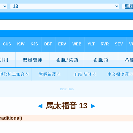
◄
馬太福音 13
►
itional)