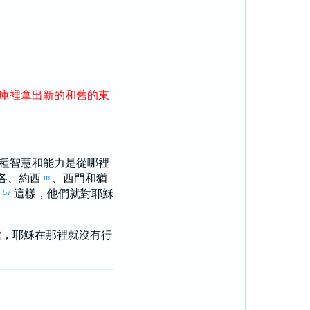
庫
裡
拿出
新
的
和
舊
的
東
種智慧和能力是從哪裡
各
、
約西
、
西門
和
猶
m
」
這樣，他們就對耶穌
57
信，耶穌在那裡就沒有行