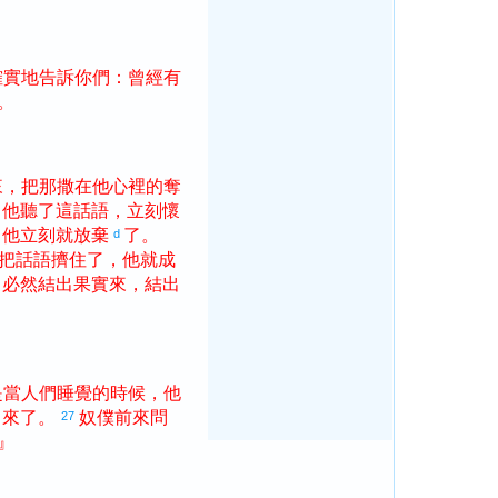
確實
地
告訴
你們
：
曾經
有
。
來
，
把
那
撒
在
他
心裡
的
奪
：
他
聽
了
這
話語
，
立刻
懷
，
他
立刻
就
放棄
了
。
d
把
話語
擠住
了
，
他
就
成
，
必然
結出
果實
來
，
結出
是
當
人們
睡覺
的
時候
，
他
出來
了
。
奴僕
前來
問
27
』