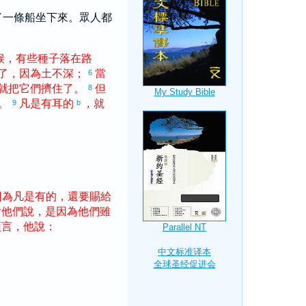
了一條船坐下來。眾人都
候
，
有些
種子
落
在
路
了
，
因為
土
不
深
；
當
6
就
把
它們
擠住
了
。
但
8
。
凡是
有
耳
的
，
就
9
b
因為
凡是
有
的
，
還
要
賜給
對
他們
說
，
是
因為
他們
雖
預言
，
他
說
：