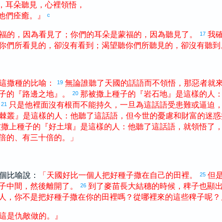
，
耳朵
聽見
，
心裡
領悟
，
他們
痊癒
。
』
c
福
的
，
因為
看見
了
；
你們
的
耳朵
是
蒙
福
的
，
因為
聽見
了
。
我
17
你們
所
看見
的
，
卻
沒有
看到
；
渴望
聽
你們
所
聽見
的
，
卻
沒有
聽到
這
撒種
的
比喻
：
無論
誰
聽
了
天國
的
話語
而
不
領悟
，
那
惡者
就
19
子
的
『
路邊
之
地
』
。
那
被
撒上
種子
的
『
岩石地
』
是
這樣
的
人
20
只是
他
裡面
沒有
根
而
不
能
持久
，
一旦
為
這
話語
受
患難
或
逼迫
21
棘叢
』
是
這樣
的
人
：
他
聽
了
這
話語
，
但
今世
的
憂慮
和
財富
的
迷惑
被
撒上
種子
的
『
好
土壤
』
是
這樣
的
人
：
他
聽
了
這
話語
，
就
領悟
了
倍
的
、
有
三十
倍
的
。
」
個比喻說：
「
天國
好比
一
個
人
把
好
種子
撒
在
自己
的
田
裡
。
但
25
子
中間
，
然後
離開
了
。
到
了
麥苗
長大
結穗
的
時候
，
稗子
也
顯
26
人
，
你
不
是
把
好
種子
撒
在
你
的
田
裡
嗎
？
從
哪裡
來
的
這些
稗子
呢
？
這
是
仇敵
做
的
。
』