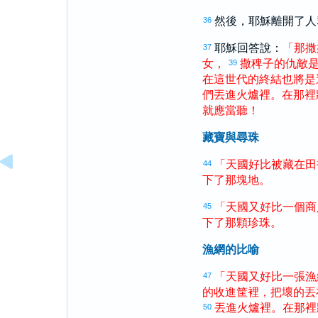
然後，耶穌離開了人
36
耶穌回答說：
「
那
撒
37
女
，
撒
稗子
的
仇敵
39
在
這
世代
的
終結
也
將
是
們
丟進
火爐
裡
。
在
那裡
就
應當
聽
！
藏寶與尋珠
「
天國
好比
被
藏
在
田
44
下
了
那
塊
地
。
「
天國
又
好比
一
個
商
45
下
了
那
顆
珍珠
。
漁網的比喻
「
天國
又
好比
一
張
漁
47
的
收進
筐
裡
，
把
壞
的
丟
丟進
火爐
裡
。
在
那裡
50