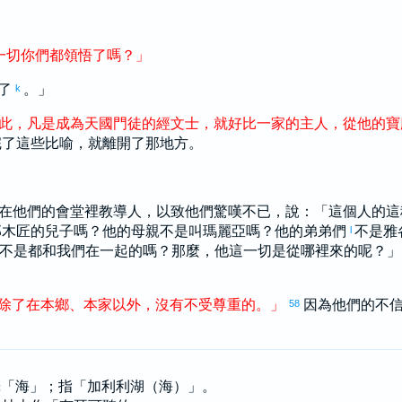
一切
你們
都
領悟
了
嗎
？
」
了
。」
k
此
，
凡是
成為
天國
門徒
的
經文士
，
就
好比
一
家
的
主人
，
從
他
的
寶
完了這些比喻，就離開了那地方。
在他們的會堂裡教導人，以致他們驚嘆不已，說：「這個人的這
那木匠的兒子嗎？他的母親不是叫
瑪麗亞
嗎？他的弟弟們
不是
雅
l
不是都和我們在一起的嗎？那麼，他這一切是從哪裡來的呢？
除了
在
本
鄉
、
本
家
以外
，
沒有
不
受
尊重
的
。
」
因為他們的不
58
直譯「海」；指「加利利湖（海）」。