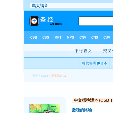
聖經
>
CSBT
> 馬太福音 13
中文標準譯本 (CSB Trad
撒種的比喻