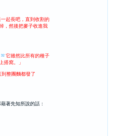
樣
一起
長
吧
，
直到
收割
的
掉
，
然後
把
麥子
收進
我
它
雖然
比
所有
的
種子
32
上
搭窩
。
」
直到
整
團
麵
都
發
了
那藉著先知所說的話：