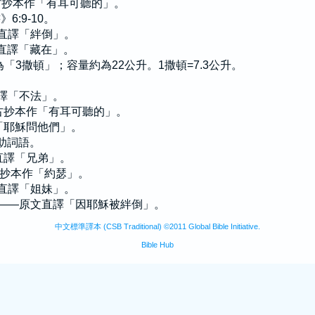
有古抄本作「有耳可聽的」。
》6:9-10。
原文直譯「絆倒」。
文直譯「藏在」。
文為「3撒頓」；容量約為22公升。1撒頓=7.3公升。
。
直譯「不法」。
—有古抄本作「有耳可聽的」。
有「耶穌問他們」。
輔助詞語。
文直譯「兄弟」。
有古抄本作「約瑟」。
原文直譯「姐妹」。
反感——原文直譯「因耶穌被絆倒」。
中文標準譯本 (CSB Traditional) ©2011 Global Bible Initiative.
Bible Hub