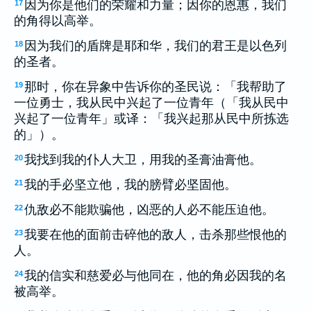
因为你是他们的荣耀和力量；因你的恩惠，我们
17
的角得以高举。
因为我们的盾牌是耶和华，我们的君王是以色列
18
的圣者。
那时，你在异象中告诉你的圣民说：「我帮助了
19
一位勇士，我从民中兴起了一位青年（「我从民中
兴起了一位青年」或译：「我兴起那从民中所拣选
的」）。
我找到我的仆人大卫，用我的圣膏油膏他。
20
我的手必坚立他，我的膀臂必坚固他。
21
仇敌必不能欺骗他，凶恶的人必不能压迫他。
22
我要在他的面前击碎他的敌人，击杀那些恨他的
23
人。
我的信实和慈爱必与他同在，他的角必因我的名
24
被高举。