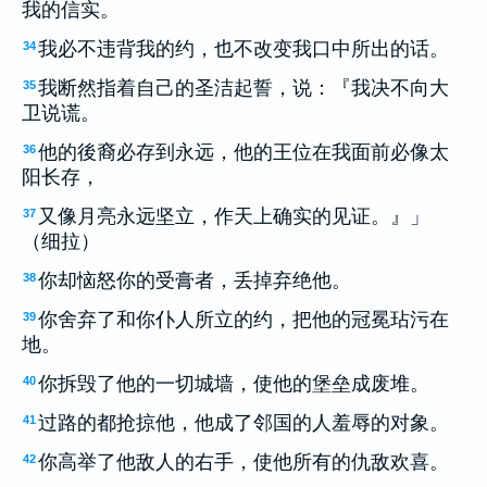
我的信实。
我必不违背我的约，也不改变我口中所出的话。
34
我断然指着自己的圣洁起誓，说：『我决不向大
35
卫说谎。
他的後裔必存到永远，他的王位在我面前必像太
36
阳长存，
又像月亮永远坚立，作天上确实的见证。』」
37
（细拉）
你却恼怒你的受膏者，丢掉弃绝他。
38
你舍弃了和你仆人所立的约，把他的冠冕玷污在
39
地。
你拆毁了他的一切城墙，使他的堡垒成废堆。
40
过路的都抢掠他，他成了邻国的人羞辱的对象。
41
你高举了他敌人的右手，使他所有的仇敌欢喜。
42