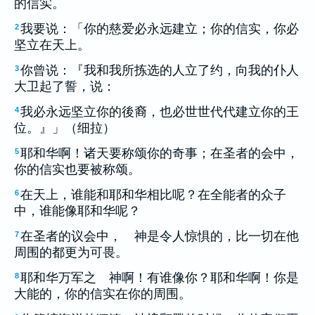
的信实。
我要说：「你的慈爱必永远建立；你的信实，你必
2
坚立在天上。
你曾说：『我和我所拣选的人立了约，向我的仆人
3
大卫起了誓，说：
我必永远坚立你的後裔，也必世世代代建立你的王
4
位。』」（细拉）
耶和华啊！诸天要称颂你的奇事；在圣者的会中，
5
你的信实也要被称颂。
在天上，谁能和耶和华相比呢？在全能者的众子
6
中，谁能像耶和华呢？
在圣者的议会中， 神是令人惊惧的，比一切在他
7
周围的都更为可畏。
耶和华万军之 神啊！有谁像你？耶和华啊！你是
8
大能的，你的信实在你的周围。