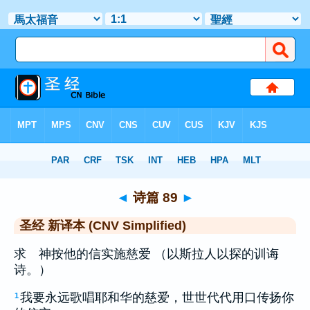
圣经
>
CNVS
> 诗篇 89
◄
诗篇 89
►
圣经 新译本 (CNV Simplified)
求 神按他的信实施慈爱 （以斯拉人以探的训诲
诗。）
我要永远歌唱耶和华的慈爱，世世代代用口传扬你
1