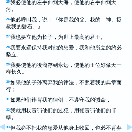
我必使他的左手伸到大海，使他的右手伸到大
25
河。
他必呼叫我，说：『你是我的父、我的 神、拯
26
救我的磐石。』
我也要立他为长子，为世上最高的君王。
27
我要永远保持我对他的慈爱，我和他所立的约必
28
坚立。
我要使他的後裔存到永远，使他的王位好像天一
29
样长久。
如果他的子孙离弃我的律法，不照着我的典章而
30
行；
如果他们违背我的律例，不遵守我的诫命，
31
我就用杖责罚他们的过犯，用鞭责罚他们的罪
32
孽。
但我必不把我的慈爱从他身上收回，也必不背弃
33