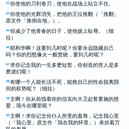
你使他的刀剑卷刃，使他在战场上站立不住。
43
你使他的光辉消失，把他的王位推翻（「推翻」
44
原文作「推倒在地」）。
你减少了他青春的日子，使他披上耻辱。（细
45
拉）
耶和华啊！这要到几时呢？你要永远隐藏自己
46
吗？你的烈怒像火一般焚烧，要到几时呢？
求你记念我的一生多麽短暂，你创造的世人是多
47
麽虚幻呢！
有哪一个人能长活不死，能救自己的性命脱离阴
48
间的权势呢？（细拉）
主啊！你从前指着你的信实向大卫起誓要施的慈
49
爱，现今在哪里呢？
主啊！求你记念你仆人所受的羞辱，记念我心里
50
（「我心里」原文作「我在我的怀里」）承担着万