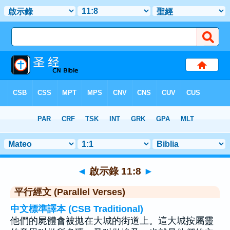
聖經
>
啟示錄
>
章 11
> 聖經金句 8
◄
啟示錄 11:8
►
平行經文 (Parallel Verses)
中文標準譯本 (CSB Traditional)
他們的屍體會被拋在大城的街道上。這大城按屬靈