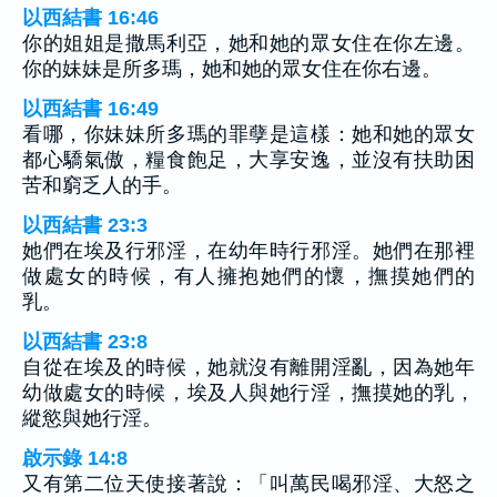
以西結書 16:46
你的姐姐是撒馬利亞，她和她的眾女住在你左邊。
你的妹妹是所多瑪，她和她的眾女住在你右邊。
以西結書 16:49
看哪，你妹妹所多瑪的罪孽是這樣：她和她的眾女
都心驕氣傲，糧食飽足，大享安逸，並沒有扶助困
苦和窮乏人的手。
以西結書 23:3
她們在埃及行邪淫，在幼年時行邪淫。她們在那裡
做處女的時候，有人擁抱她們的懷，撫摸她們的
乳。
以西結書 23:8
自從在埃及的時候，她就沒有離開淫亂，因為她年
幼做處女的時候，埃及人與她行淫，撫摸她的乳，
縱慾與她行淫。
啟示錄 14:8
又有第二位天使接著說：「叫萬民喝邪淫、大怒之