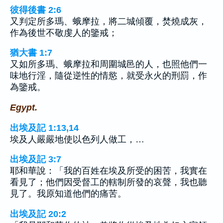
彼得後書 2:6
又判定所多瑪、蛾摩拉，將二城傾覆，焚燒成灰，
作為後世不敬虔人的鑒戒；
猶大書 1:7
又如所多瑪、蛾摩拉和周圍城邑的人，也照他們一
味地行淫，隨從逆性的情慾，就受永火的刑罰，作
為鑒戒。
Egypt.
出埃及記 1:13,14
埃及人嚴嚴地使以色列人做工，…
出埃及記 3:7
耶和華說：「我的百姓在埃及所受的困苦，我實在
看見了；他們因受督工的轄制所發的哀聲，我也聽
見了。我原知道他們的痛苦。
出埃及記 20:2