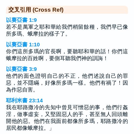
交叉引用 (Cross Ref)
以賽亞書 1:9
若不是萬軍之耶和華給我們稍留餘種，我們早已像
所多瑪、蛾摩拉的樣子了。
以賽亞書 1:10
你們這所多瑪的官長啊，要聽耶和華的話！你們這
蛾摩拉的百姓啊，要側耳聽我們神的訓誨！
以賽亞書 3:9
他們的面色證明自己的不正，他們述說自己的罪
惡，並不隱瞞，好像所多瑪一樣。他們有禍了！因
為作惡自害。
耶利米書 23:14
我在耶路撒冷的先知中曾見可憎惡的事，他們行姦
淫，做事虛妄，又堅固惡人的手，甚至無人回頭離
開他的惡。他們在我面前都像所多瑪，耶路撒冷的
居民都像蛾摩拉。」