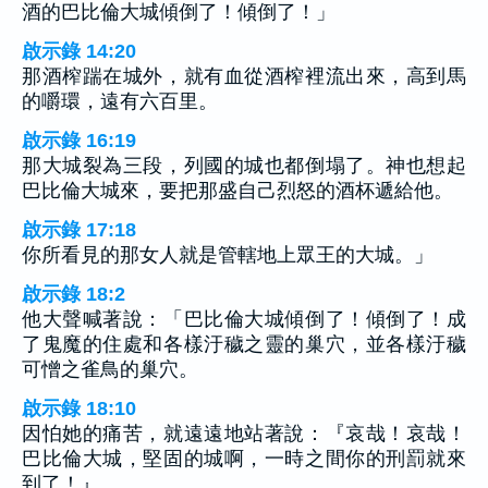
酒的巴比倫大城傾倒了！傾倒了！」
啟示錄 14:20
那酒榨踹在城外，就有血從酒榨裡流出來，高到馬
的嚼環，遠有六百里。
啟示錄 16:19
那大城裂為三段，列國的城也都倒塌了。神也想起
巴比倫大城來，要把那盛自己烈怒的酒杯遞給他。
啟示錄 17:18
你所看見的那女人就是管轄地上眾王的大城。」
啟示錄 18:2
他大聲喊著說：「巴比倫大城傾倒了！傾倒了！成
了鬼魔的住處和各樣汙穢之靈的巢穴，並各樣汙穢
可憎之雀鳥的巢穴。
啟示錄 18:10
因怕她的痛苦，就遠遠地站著說：『哀哉！哀哉！
巴比倫大城，堅固的城啊，一時之間你的刑罰就來
到了！』