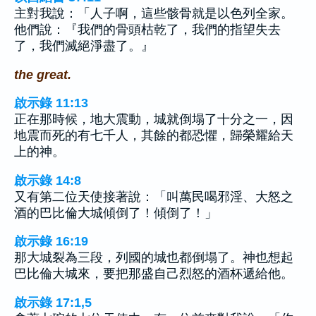
主對我說：「人子啊，這些骸骨就是以色列全家。
他們說：『我們的骨頭枯乾了，我們的指望失去
了，我們滅絕淨盡了。』
the great.
啟示錄 11:13
正在那時候，地大震動，城就倒塌了十分之一，因
地震而死的有七千人，其餘的都恐懼，歸榮耀給天
上的神。
啟示錄 14:8
又有第二位天使接著說：「叫萬民喝邪淫、大怒之
酒的巴比倫大城傾倒了！傾倒了！」
啟示錄 16:19
那大城裂為三段，列國的城也都倒塌了。神也想起
巴比倫大城來，要把那盛自己烈怒的酒杯遞給他。
啟示錄 17:1,5