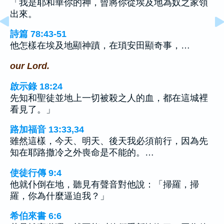
「我是耶和華你的神，曾將你從埃及地為奴之家領
出來。
詩篇 78:43-51
他怎樣在埃及地顯神蹟，在瑣安田顯奇事，…
our Lord.
啟示錄 18:24
先知和聖徒並地上一切被殺之人的血，都在這城裡
看見了。」
路加福音 13:33,34
雖然這樣，今天、明天、後天我必須前行，因為先
知在耶路撒冷之外喪命是不能的。…
使徒行傳 9:4
他就仆倒在地，聽見有聲音對他說：「掃羅，掃
羅，你為什麼逼迫我？」
希伯來書 6:6