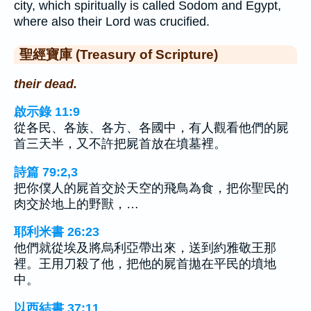
city, which spiritually is called Sodom and Egypt,
where also their Lord was crucified.
聖經寶庫 (Treasury of Scripture)
their dead.
啟示錄 11:9
從各民、各族、各方、各國中，有人觀看他們的屍
首三天半，又不許把屍首放在墳墓裡。
詩篇 79:2,3
把你僕人的屍首交於天空的飛鳥為食，把你聖民的
肉交於地上的野獸，…
耶利米書 26:23
他們就從埃及將烏利亞帶出來，送到約雅敬王那
裡。王用刀殺了他，把他的屍首拋在平民的墳地
中。
以西結書 37:11