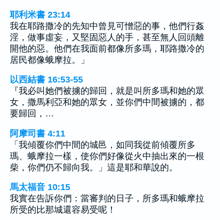
耶利米書 23:14
我在耶路撒冷的先知中曾見可憎惡的事，他們行姦
淫，做事虛妄，又堅固惡人的手，甚至無人回頭離
開他的惡。他們在我面前都像所多瑪，耶路撒冷的
居民都像蛾摩拉。」
以西結書 16:53-55
『我必叫她們被擄的歸回，就是叫所多瑪和她的眾
女，撒馬利亞和她的眾女，並你們中間被擄的，都
要歸回，…
阿摩司書 4:11
「我傾覆你們中間的城邑，如同我從前傾覆所多
瑪、蛾摩拉一樣，使你們好像從火中抽出來的一根
柴，你們仍不歸向我。」這是耶和華說的。
馬太福音 10:15
我實在告訴你們：當審判的日子，所多瑪和蛾摩拉
所受的比那城還容易受呢！