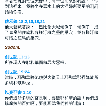
拿著七碗的七位天使中，有一位前來對我說：「你
到這裡來，我將坐在眾水上的大淫婦所要受的刑罰
指給你看。…
啟示錄 18:2,10,18,21
他大聲喊著說：「巴比倫大城傾倒了！傾倒了！成
了鬼魔的住處和各樣汙穢之靈的巢穴，並各樣汙穢
可憎之雀鳥的巢穴。…
Sodom.
創世記 13:13
所多瑪人在耶和華面前罪大惡極。
創世記 19:24
當時，耶和華將硫磺與火從天上耶和華那裡降於所
多瑪和蛾摩拉，
以賽亞書 1:10
你們這所多瑪的官長啊，要聽耶和華的話！你們這
蛾摩拉的百姓啊，要側耳聽我們神的訓誨！