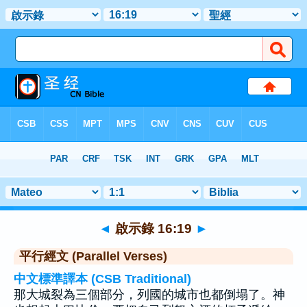
聖經
>
啟示錄
>
章 16
> 聖經金句 19
◄
啟示錄 16:19
►
平行經文 (Parallel Verses)
中文標準譯本 (CSB Traditional)
那大城裂為三個部分，列國的城市也都倒塌了。神