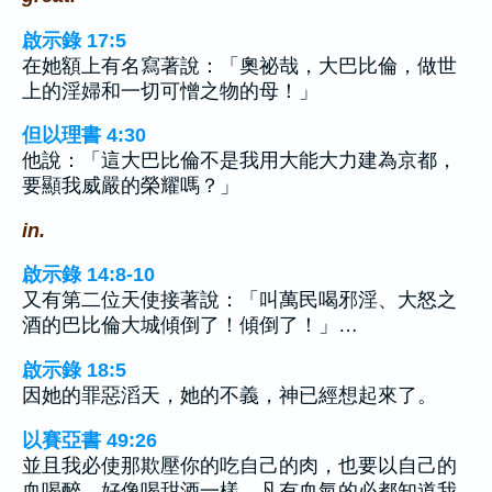
啟示錄 17:5
在她額上有名寫著說：「奧祕哉，大巴比倫，做世
上的淫婦和一切可憎之物的母！」
但以理書 4:30
他說：「這大巴比倫不是我用大能大力建為京都，
要顯我威嚴的榮耀嗎？」
in.
啟示錄 14:8-10
又有第二位天使接著說：「叫萬民喝邪淫、大怒之
酒的巴比倫大城傾倒了！傾倒了！」…
啟示錄 18:5
因她的罪惡滔天，她的不義，神已經想起來了。
以賽亞書 49:26
並且我必使那欺壓你的吃自己的肉，也要以自己的
血喝醉，好像喝甜酒一樣。凡有血氣的必都知道我