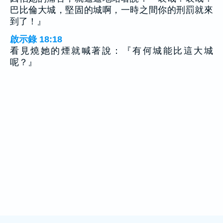
巴比倫大城，堅固的城啊，一時之間你的刑罰就來
到了！』
啟示錄 18:18
看見燒她的煙就喊著說：『有何城能比這大城
呢？』