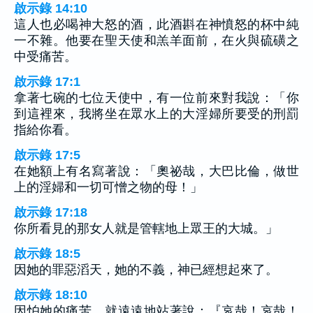
啟示錄 14:10
這人也必喝神大怒的酒，此酒斟在神憤怒的杯中純
一不雜。他要在聖天使和羔羊面前，在火與硫磺之
中受痛苦。
啟示錄 17:1
拿著七碗的七位天使中，有一位前來對我說：「你
到這裡來，我將坐在眾水上的大淫婦所要受的刑罰
指給你看。
啟示錄 17:5
在她額上有名寫著說：「奧祕哉，大巴比倫，做世
上的淫婦和一切可憎之物的母！」
啟示錄 17:18
你所看見的那女人就是管轄地上眾王的大城。」
啟示錄 18:5
因她的罪惡滔天，她的不義，神已經想起來了。
啟示錄 18:10
因怕她的痛苦，就遠遠地站著說：『哀哉！哀哉！