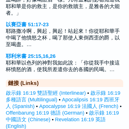
耶和華是你的救主，是你的救贖主，是雅各的大能
者。」
以賽亞書 51:17-23
耶路撒冷啊，興起，興起！站起來！你從耶和華手
中喝了他憤怒之杯，喝了那使人東倒西歪的爵，以
至喝盡。…
耶利米書 25:15,16,26
耶和華以色列的神對我如此說：「你從我手中接這
杯憤怒的酒，使我所差遣你去的各國的民喝。…
鏈接 (Links)
啟示錄 16:19 雙語聖經 (Interlinear)
•
啟示錄 16:19
多種語言 (Multilingual)
•
Apocalipsis 16:19 西班牙
人 (Spanish)
•
Apocalypse 16:19 法國人 (French)
•
Offenbarung 16:19 德語 (German)
•
啟示錄 16:19
中國語文 (Chinese)
•
Revelation 16:19 英語
(English)