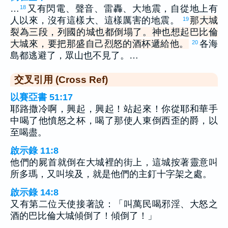
…
又有閃電、聲音、雷轟、大地震，自從地上有
18
人以來，沒有這樣大、這樣厲害的地震。
那大城
19
裂為三段，列國的城也都倒塌了。神也想起巴比倫
大城來，要把那盛自己烈怒的酒杯遞給他。
各海
20
島都逃避了，眾山也不見了。…
交叉引用 (Cross Ref)
以賽亞書 51:17
耶路撒冷啊，興起，興起！站起來！你從耶和華手
中喝了他憤怒之杯，喝了那使人東倒西歪的爵，以
至喝盡。
啟示錄 11:8
他們的屍首就倒在大城裡的街上，這城按著靈意叫
所多瑪，又叫埃及，就是他們的主釘十字架之處。
啟示錄 14:8
又有第二位天使接著說：「叫萬民喝邪淫、大怒之
酒的巴比倫大城傾倒了！傾倒了！」