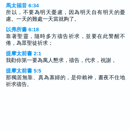
馬太福音 6:34
所以，不要為明天憂慮，因為明天自有明天的憂
慮。一天的難處一天當就夠了。
以弗所書 6:18
靠著聖靈，隨時多方禱告祈求，並要在此警醒不
倦，為眾聖徒祈求；
提摩太前書 2:1
我勸你第一要為萬人懇求，禱告，代求，祝謝，
提摩太前書 5:5
那獨居無靠、真為寡婦的，是仰賴神，晝夜不住地
祈求禱告。