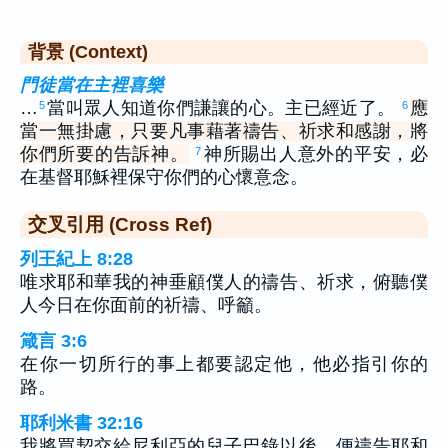
背景 (Context)
門徒當在主裡喜樂
…
當叫眾人知道你們謙讓的心。主已經近了。
應
5
6
當一無掛慮，只要凡事藉著禱告、祈求和感謝，將
你們所要的告訴神。
神所賜出人意外的平安，必
7
在基督耶穌裡保守你們的心懷意念。
交叉引用 (Cross Ref)
列王紀上 8:28
唯求耶和華我的神垂顧僕人的禱告、祈求，俯聽僕
人今日在你面前的祈禱、呼籲。
箴言 3:6
在你一切所行的事上都要認定他，他必指引你的
路。
耶利米書 32:16
我將買契交給尼利亞的兒子巴錄以後，便禱告耶和