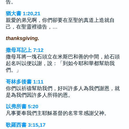
告。
猶大書 1:20,21
親愛的弟兄啊，你們卻要在至聖的真道上造就自
己，在聖靈裡禱告，…
thanksgiving.
撒母耳記上 7:12
撒母耳將一塊石頭立在米斯巴和善的中間，給石頭
起名叫以便以謝，說：「到如今耶和華都幫助我
們。」
哥林多後書 1:11
你們以祈禱幫助我們，好叫許多人為我們謝恩，就
是為我們因許多人所得的恩。
以弗所書 5:20
凡事要奉我們主耶穌基督的名常常感謝父神。
歌羅西書 3:15,17