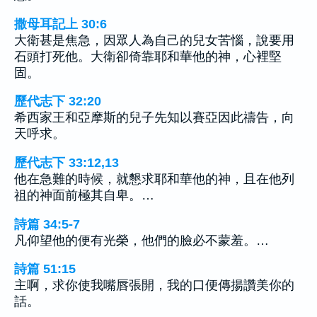
撒母耳記上 30:6
大衛甚是焦急，因眾人為自己的兒女苦惱，說要用
石頭打死他。大衛卻倚靠耶和華他的神，心裡堅
固。
歷代志下 32:20
希西家王和亞摩斯的兒子先知以賽亞因此禱告，向
天呼求。
歷代志下 33:12,13
他在急難的時候，就懇求耶和華他的神，且在他列
祖的神面前極其自卑。…
詩篇 34:5-7
凡仰望他的便有光榮，他們的臉必不蒙羞。…
詩篇 51:15
主啊，求你使我嘴唇張開，我的口便傳揚讚美你的
話。