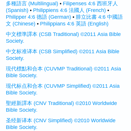
多種語言 (Multilingual)
•
Filipenses 4:6 西班牙人
(Spanish)
•
Philippiens 4:6 法國人 (French)
•
Philipper 4:6 德語 (German)
•
腓立比書 4:6 中國語
文 (Chinese)
•
Philippians 4:6 英語 (English)
中文標準譯本 (CSB Traditional) ©2011 Asia Bible
Society.
中文标准译本 (CSB Simplified) ©2011 Asia Bible
Society.
現代標點和合本 (CUVMP Traditional) ©2011 Asia
Bible Society.
现代标点和合本 (CUVMP Simplified) ©2011 Asia
Bible Society.
聖經新譯本 (CNV Traditional) ©2010 Worldwide
Bible Society.
圣经新译本 (CNV Simplified) ©2010 Worldwide
Bible Society.