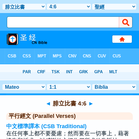
聖經
>
腓立比書
>
章 4
> 聖經金句 6
◄
腓立比書 4:6
►
平行經文 (Parallel Verses)
中文標準譯本 (CSB Traditional)
在任何事上都不要憂慮；然而要在一切事上，藉著