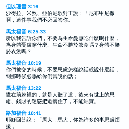
但以理書 3:16
沙得拉、米煞、亞伯尼歌對王說：「尼布甲尼撒
啊，這件事我們不必回答你。
馬太福音 6:25-33
所以我告訴你們，不要為生命憂慮吃什麼喝什麼，
為身體憂慮穿什麼。生命不勝於飲食嗎？身體不勝
於衣裳嗎？…
馬太福音 10:19
你們被交的時候，不要思慮怎樣說話或說什麼話，
到那時候必賜給你們當說的話；
馬太福音 13:22
撒在荊棘裡的，就是人聽了道，後來有世上的思
慮、錢財的迷惑把道擠住了，不能結實。
路加福音 10:41
耶穌回答說：「馬大，馬大，你為許多的事思慮煩
擾，