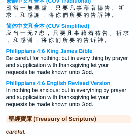
繁體中文和合本 (CUV Traditional)
應 當 一 無 罣 慮 ， 只 要 凡 事 藉 著 禱 告 、 祈
求 ， 和 感 謝 ， 將 你 們 所 要 的 告 訴 神 。
简体中文和合本 (CUV Simplified)
应 当 一 无 ? 虑 ， 只 要 凡 事 藉 着 祷 告 、 祈 求
， 和 感 谢 ， 将 你 们 所 要 的 告 诉 神 。
Philippians 4:6 King James Bible
Be careful for nothing; but in every thing by prayer
and supplication with thanksgiving let your
requests be made known unto God.
Philippians 4:6 English Revised Version
In nothing be anxious; but in everything by prayer
and supplication with thanksgiving let your
requests be made known unto God.
聖經寶庫 (Treasury of Scripture)
careful.