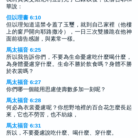
華說：
但以理書 6:10
但以理知道這禁令蓋了玉璽，就到自己家裡（他樓
上的窗戶開向耶路撒冷），一日三次雙膝跪在他神
面前禱告感謝，與素常一樣。
馬太福音 6:25
所以我告訴你們，不要為生命憂慮吃什麼喝什麼，
為身體憂慮穿什麼。生命不勝於飲食嗎？身體不勝
於衣裳嗎？
馬太福音 6:27
你們哪一個能用思慮使壽數多加一刻呢？
馬太福音 6:28
何必為衣裳憂慮呢？你想野地裡的百合花怎麼長起
來，它也不勞苦，也不紡線，
馬太福音 6:31
所以，不要憂慮說吃什麼、喝什麼、穿什麼。