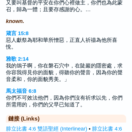
又要叫基督的平安在你們心裡做主，你們也為此蒙
召，歸為一體；且要存感謝的心。…
known.
箴言 15:8
惡人獻祭為耶和華所憎惡，正直人祈禱為他所喜
悅。
雅歌 2:14
我的鴿子啊，你在磐石穴中，在陡巖的隱密處，求
你容我得見你的面貌，得聽你的聲音，因為你的聲
音柔和，你的面貌秀美。」
馬太福音 6:8
你們不可效法他們，因為你們沒有祈求以先，你們
所需用的，你們的父早已知道了。
鏈接 (Links)
腓立比書 4:6 雙語聖經 (Interlinear)
•
腓立比書 4:6