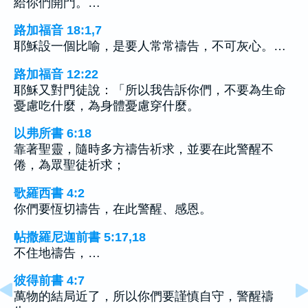
給你們開門。…
路加福音 18:1,7
耶穌設一個比喻，是要人常常禱告，不可灰心。…
路加福音 12:22
耶穌又對門徒說：「所以我告訴你們，不要為生命
憂慮吃什麼，為身體憂慮穿什麼。
以弗所書 6:18
靠著聖靈，隨時多方禱告祈求，並要在此警醒不
倦，為眾聖徒祈求；
歌羅西書 4:2
你們要恆切禱告，在此警醒、感恩。
帖撒羅尼迦前書 5:17,18
不住地禱告，…
彼得前書 4:7
萬物的結局近了，所以你們要謹慎自守，警醒禱