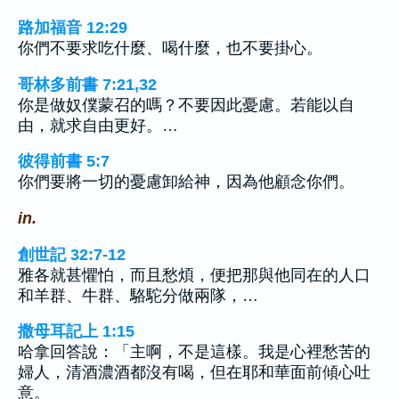
路加福音 12:29
你們不要求吃什麼、喝什麼，也不要掛心。
哥林多前書 7:21,32
你是做奴僕蒙召的嗎？不要因此憂慮。若能以自
由，就求自由更好。…
彼得前書 5:7
你們要將一切的憂慮卸給神，因為他顧念你們。
in.
創世記 32:7-12
雅各就甚懼怕，而且愁煩，便把那與他同在的人口
和羊群、牛群、駱駝分做兩隊，…
撒母耳記上 1:15
哈拿回答說：「主啊，不是這樣。我是心裡愁苦的
婦人，清酒濃酒都沒有喝，但在耶和華面前傾心吐
意。