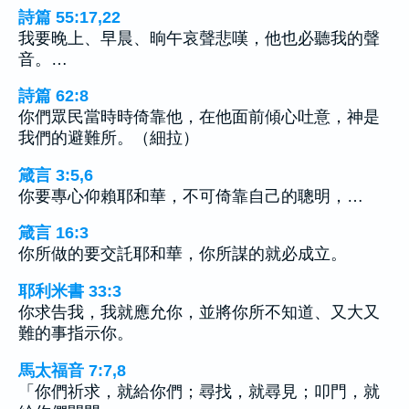
詩篇 55:17,22
我要晚上、早晨、晌午哀聲悲嘆，他也必聽我的聲
音。…
詩篇 62:8
你們眾民當時時倚靠他，在他面前傾心吐意，神是
我們的避難所。（細拉）
箴言 3:5,6
你要專心仰賴耶和華，不可倚靠自己的聰明，…
箴言 16:3
你所做的要交託耶和華，你所謀的就必成立。
耶利米書 33:3
你求告我，我就應允你，並將你所不知道、又大又
難的事指示你。
馬太福音 7:7,8
「你們祈求，就給你們；尋找，就尋見；叩門，就