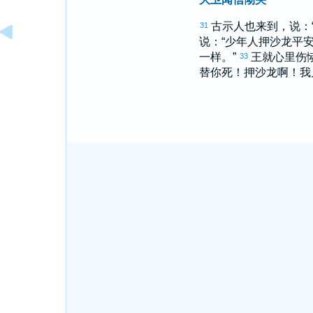
古示
人也来到，说：
31
说：“少年人
押沙龙
平安
一样。”
王就心里伤
33
替你死！
押沙龙
啊！我