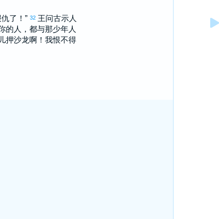
仇了！”
王问
古示
人
32
你的人，都与那少年人
儿
押沙龙
啊！我恨不得