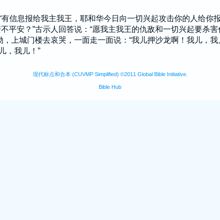
“有信息报给我主我王，耶和华今日向一切兴起攻击你的人给你报
不平安？”
古示
人回答说：“愿我主我王的仇敌和一切兴起要杀害
恸，上城门楼去哀哭，一面走一面说：“我儿
押沙龙
啊！我儿，我
儿，我儿！”
现代标点和合本 (CUVMP Simplified) ©2011 Global Bible Initiative.
Bible Hub