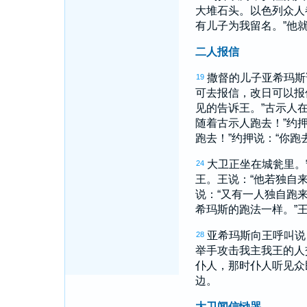
大堆石头。
以色列
众人
有儿子为我留名。”他
二人报信
撒督
的儿子
亚希玛斯
19
可去报信，改日可以报
见的告诉王。”
古示
人
随着
古示
人跑去！”
约
跑去！”
约押
说：“你跑
大卫
正坐在城瓮里。
24
王。王说：“他若独自
说：“又有一人独自跑来
希玛斯
的跑法一样。”
亚希玛斯
向王呼叫说
28
举手攻击我主我王的人
仆人，那时仆人听见众
边。
大卫闻信恸哭