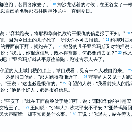
都逃跑，各回各家去了。
押沙龙
活着的时候，在王谷立了一根
18
就以自己的名称那石柱叫
押沙龙
柱，直到今日。
说：“容我跑去，将耶和华向仇敌给王报仇的信息报于王知。”
20
信。因为今日王的儿子死了，所以你不可去报信。”
约押
对
古
21
在
约押
面前下拜，就跑去了。
撒督
的儿子
亚希玛斯
又对
约押
说
22
押
说：“我儿，你报这信息，既不得赏赐，何必要跑去呢？”
他又
23
去吧！”
亚希玛斯
就从平原往前跑，跑过
古示
人去了。
守望的人上城门楼的顶上，举目观看，见有一个人独自跑来。
2
来，必是报口信的。”那人跑得渐渐近了。
守望的人又见一人跑
26
。”王说：“这也必是报信的。”
守望的人说：“我看前头人的跑
27
王说：“他是个好人，必是报好信息。”
：“平安了！”就在王面前脸伏于地叩拜，说：“耶和华你的神是
交给王了。”
王问说：“少年人
押沙龙
平安不平安？”
亚希玛斯
回
29
民大声喧哗，却不知道是什么事。”
王说：“你退去，站在旁边
30