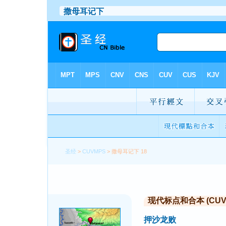
圣经
>
CUVMPS
> 撒母耳记下 18
现代标点和合本 (CUVMP 
押沙龙败