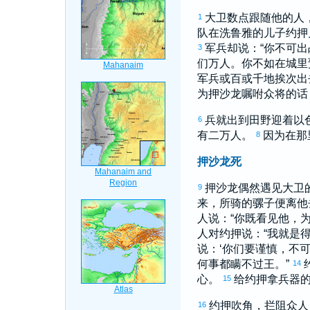
大卫
数点跟随他的人
1
队在
洗鲁雅
的儿子
约押
军兵却说：“你不可
3
们万人。你不如在城里
军兵或百或千地挨次出
为
押沙龙
嘱咐众将的话
兵就出到田野迎着
以
6
有二万人。
因为在那
8
押沙龙死
押沙龙
偶然遇见
大卫
9
来，所骑的骡子便离他
人说：“你既看见他，
人对
约押
说：“我就是
说：‘你们要谨慎，不
何事都瞒不过王。”
14
心。
给
约押
拿兵器
15
约押
吹角，拦阻众人
16