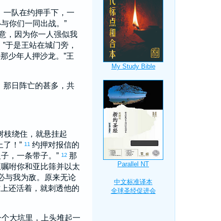
，一队在
约押
手下，一
必与你们一同出战。”
意，因为你一人强似我
。”于是王站在城门旁，
待那少年人
押沙龙
。”王
，那日阵亡的甚多，共
树枝绕住，就悬挂起
上了！”
约押
对报信的
11
子，一条带子。”
那
12
王嘱咐你和
亚比筛
并
以太
必与我为敌。原来无论
树上还活着，就刺透他的
一个大坑里，上头堆起一