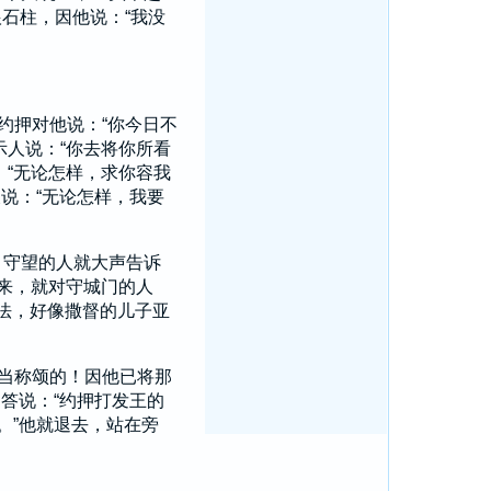
石柱，因他说：“我没
约押
对他说：“你今日不
示
人说：“你去将你所看
：“无论怎样，求你容我
说：“无论怎样，我要
守望的人就大声告诉
5
来，就对守城门的人
法，好像
撒督
的儿子
亚
应当称颂的！因他已将那
答说：“
约押
打发王的
。”他就退去，站在旁