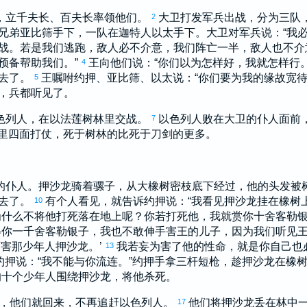
，立千夫长、百夫长率领他们。
大卫
打发军兵出战，分为三队
2
兄弟
亚比筛
手下，一队在
迦特
人
以太
手下。
大卫
对军兵说：“我
出战。若是我们逃跑，敌人必不介意，我们阵亡一半，敌人也不介
预备帮助我们。”
王向他们说：“你们以为怎样好，我就怎样行
4
去了。
王嘱咐
约押
、
亚比筛
、
以太
说：“你们要为我的缘故宽
5
，兵都听见了。
色列
人，在
以法莲
树林里交战。
以色列
人败在
大卫
的仆人面前
7
里四面打仗，死于树林的比死于刀剑的更多。
的仆人。
押沙龙
骑着骡子，从大橡树密枝底下经过，他的头发被
去了。
有个人看见，就告诉
约押
说：“我看见
押沙龙
挂在橡树
10
为什么不将他打死落在地上呢？你若打死他，我就赏你十舍客勒银
得你一千舍客勒银子，我也不敢伸手害王的儿子，因为我们听见
可害那少年人
押沙龙
。’
我若妄为害了他的性命，就是你自己也
13
约押
说：“我不能与你流连。”
约押
手拿三杆短枪，趁
押沙龙
在橡
的十个少年人围绕
押沙龙
，将他杀死。
，他们就回来，不再追赶
以色列
人。
他们将
押沙龙
丢在林中
17