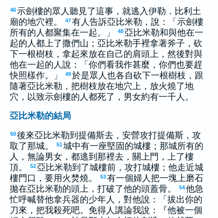
示劍樓的眾人聽見了這事，就逃入伊勒．比利土
46
廟的地穴裡。
有人告訴亞比米勒，說：「示劍樓
47
所有的人都聚集在一起。」
亞比米勒和與他在一
48
起的人都上了撒們山；亞比米勒手裡拿著斧子，砍
下一根樹枝，拿起來放在自己的肩頭上，然後對與
他在一起的人說：「你們看我作甚麼，你們也要趕
快照樣作。」
於是眾人也各自砍下一根樹枝，跟
49
隨著亞比米勒，把樹枝放在地穴上，放火燒了地
穴，以致示劍樓的人都死了，男女約有一千人。
亞比米勒的結局
後來亞比米勒到提備斯去，安營攻打提備斯，攻
50
取了那城。
城中有一座堅固的城樓；那城所有的
51
人，無論男女，都逃到那裡去，關上門，上了樓
頂。
亞比米勒到了城樓前，攻打城樓；他走近城
52
樓門口，要用火焚燒。
有一個婦人把一塊上磨石
53
拋在亞比米勒的頭上，打破了他的頭蓋骨。
他急
54
忙呼喊替他拿兵器的少年人，對他說：「拔出你的
刀來，把我殺死吧。免得人講論我說：『他被一個