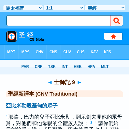
聖經
>
CNVT
> 士師記 9
◄
士師記 9
►
聖經新譯本 (CNV Traditional)
亞比米勒殺基甸的眾子
耶路．巴力的兒子亞比米勒，到示劍去見他的眾母
1
舅，對他們和他母親的全體族人說：
「請你們給
2