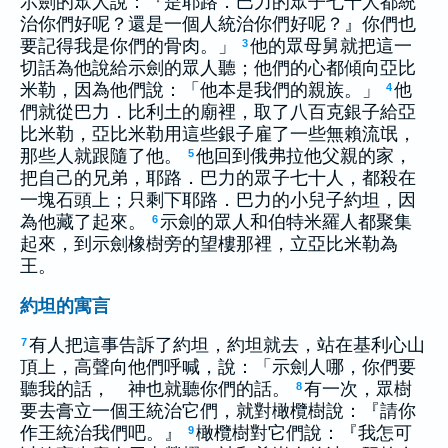
示劍的眾人說：『是耶路．巴力的眾子七十人都統
治你們好呢？還是一個人統治你們好呢？』你們也
要記得我是你們的骨肉。」
他的眾母舅就把這一
3
切話為他說給示劍的眾人聽；他們的心都傾向亞比
米勒，因為他們說：「他本是我們的親族。」
他
4
們就從巴力．比利土的廟裡，取了八百克銀子給亞
比米勒，亞比米勒用這些銀子雇了一些無賴流氓，
那些人就跟隨了他。
他回到俄弗拉他父親的家，
5
把自己的兄弟，耶路．巴力的眾子七十人，都殺在
一塊石頭上；只剩下耶路．巴力的小兒子約坦，因
為他藏了起來。
示劍的眾人和伯特米羅人都聚集
6
起來，到示劍橡樹旁的望樓那裡，立亞比米勒為
王。
約坦的寓言
有人把這事告訴了約坦，約坦就去，站在基利心山
7
頂上，高聲向他們呼喊，說：「示劍人哪，你們要
聽我的話， 神也就聽你們的話。
有一次，眾樹
8
要去膏立一個王統治它們，就對橄欖樹說：『請你
作王統治我們吧。』
橄欖樹對它們說：『我怎可
9