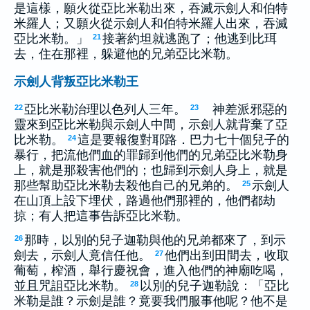
是這樣，願火從亞比米勒出來，吞滅示劍人和伯特
米羅人；又願火從示劍人和伯特米羅人出來，吞滅
亞比米勒。」
接著約坦就逃跑了；他逃到比珥
21
去，住在那裡，躲避他的兄弟亞比米勒。
示劍人背叛亞比米勒王
亞比米勒治理以色列人三年。
神差派邪惡的
22
23
靈來到亞比米勒與示劍人中間，示劍人就背棄了亞
比米勒。
這是要報復對耶路．巴力七十個兒子的
24
暴行，把流他們血的罪歸到他們的兄弟亞比米勒身
上，就是那殺害他們的；也歸到示劍人身上，就是
那些幫助亞比米勒去殺他自己的兄弟的。
示劍人
25
在山頂上設下埋伏，路過他們那裡的，他們都劫
掠；有人把這事告訴亞比米勒。
那時，以別的兒子迦勒與他的兄弟都來了，到示
26
劍去，示劍人竟信任他。
他們出到田間去，收取
27
葡萄，榨酒，舉行慶祝會，進入他們的神廟吃喝，
並且咒詛亞比米勒。
以別的兒子迦勒說：「亞比
28
米勒是誰？示劍是誰？竟要我們服事他呢？他不是