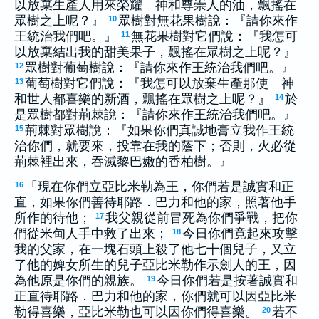
以放棄生產人用來榮耀 神和尊崇人的油，飄搖在
眾樹之上呢？』
眾樹對無花果樹說：『請你來作
10
王統治我們吧。』
無花果樹對它們說：『我怎可
11
以放棄結出我的甜美果子，飄搖在眾樹之上呢？』
眾樹對葡萄樹說：『請你來作王統治我們吧。』
12
葡萄樹對它們說：『我怎可以放棄生產那使 神
13
和世人都喜樂的新酒，飄搖在眾樹之上呢？』
於
14
是眾樹都對荊棘說：『請你來作王統治我們吧。』
荊棘對眾樹說：『如果你們真誠地膏立我作王統
15
治你們，就要來，投靠在我的蔭下；否則，火必從
荊棘裡出來，吞滅黎巴嫩的香柏樹。』
「現在你們立亞比米勒為王，你們若是誠實和正
16
直，如果你們善待耶路．巴力和他的家，照著他手
所作的待他；
我父親從前冒死為你們爭戰，把你
17
們從米甸人手中救了出來；
今日你們竟起來攻擊
18
我的父家，在一塊石頭上殺了他七十個兒子，又立
了他的婢女所生的兒子亞比米勒作示劍人的王，因
為他原是你們的親族。
今日你們若是按著誠實和
19
正直待耶路．巴力和他的家，你們就可以因亞比米
勒得喜樂，亞比米勒也可以因你們得喜樂。
若不
20