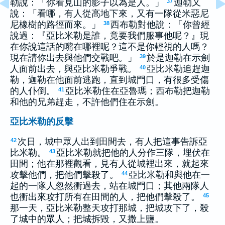
勒說：「你看見山的影子以為是人。」
迦勒又
37
說：「看哪，有人從高地下來，又有一隊從米惡尼
尼橡樹的路徑而來。」
西布勒對他說：「你曾經
38
說過：『亞比米勒是誰，竟要我們服事他呢？』現
在你說這話的嘴在哪裡呢？這不是你輕視的人嗎？
現在請你出去與他們交戰吧。」
於是迦勒在示劍
39
人面前出去，與亞比米勒爭戰。
亞比米勒追趕迦
40
勒，迦勒在他面前逃跑，直到城門口，有很多受傷
的人仆倒。
亞比米勒住在亞魯瑪；西布勒把迦勒
41
和他的兄弟趕走，不許他們住在示劍。
亞比米勒的反擊
次日，城中眾人出到田間去，有人把這事告訴亞
42
比米勒。
亞比米勒就把他的人分作三隊，埋伏在
43
田間；他在那裡觀看，見有人從城裡出來，就起來
攻擊他們，把他們擊殺了。
亞比米勒和與他在一
44
起的一隊人忽然衝過去，站在城門口；其他兩隊人
也衝出來攻打所有在田間的人，把他們擊殺了。
45
那一天，亞比米勒整天攻打那城，把城攻下了，殺
了城中的眾人；把城拆毀，又撒上鹽。