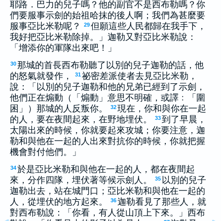
耶路．巴力的兒子嗎？他的副官不是西布勒嗎？你
們要服事示劍的始祖哈抹的後人啊；我們為甚麼要
服事亞比米勒呢？
但願這些人民都歸在我手下，
29
我好把亞比米勒除掉。」迦勒又對亞比米勒說：
「增添你的軍隊出來吧！」
那城的首長西布勒聽了以別的兒子迦勒的話，他
30
的怒氣就發作，
祕密差派使者去見亞比米勒，
31
說：「以別的兒子迦勒和他的兄弟已經到了示劍，
他們正在煽動（「煽動」意思不明確，或譯﹕「圍
困」）那城的人反叛你。
現在，你和與你在一起
32
的人，要在夜間起來，在野地埋伏。
到了早晨，
33
太陽出來的時候，你就要起來攻城；你要注意，迦
勒和與他在一起的人出來對抗你的時候，你就把握
機會對付他們。」
於是亞比米勒和與他在一起的人，都在夜間起
34
來，分作四隊，埋伏著等候示劍人。
以別的兒子
35
迦勒出去，站在城門口；亞比米勒和與他在一起的
人，從埋伏的地方起來。
迦勒看見了那些人，就
36
對西布勒說：「你看，有人從山頂上下來。」西布