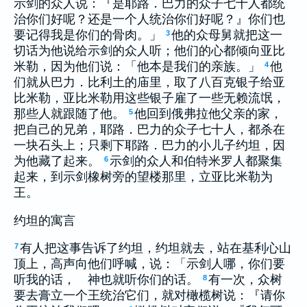
示剑的众人说：『是耶路．巴力的众子七十人都统
治你们好呢？还是一个人统治你们好呢？』你们也
要记得我是你们的骨肉。」
他的众母舅就把这一
3
切话为他说给示剑的众人听；他们的心都倾向亚比
米勒，因为他们说：「他本是我们的亲族。」
他
4
们就从巴力．比利土的庙里，取了八百克银子给亚
比米勒，亚比米勒用这些银子雇了一些无赖流氓，
那些人就跟随了他。
他回到俄弗拉他父亲的家，
5
把自己的兄弟，耶路．巴力的众子七十人，都杀在
一块石头上；只剩下耶路．巴力的小儿子约坦，因
为他藏了起来。
示剑的众人和伯特米罗人都聚集
6
起来，到示剑橡树旁的望楼那里，立亚比米勒为
王。
约坦的寓言
有人把这事告诉了约坦，约坦就去，站在基利心山
7
顶上，高声向他们呼喊，说：「示剑人哪，你们要
听我的话， 神也就听你们的话。
有一次，众树
8
要去膏立一个王统治它们，就对橄榄树说：『请你