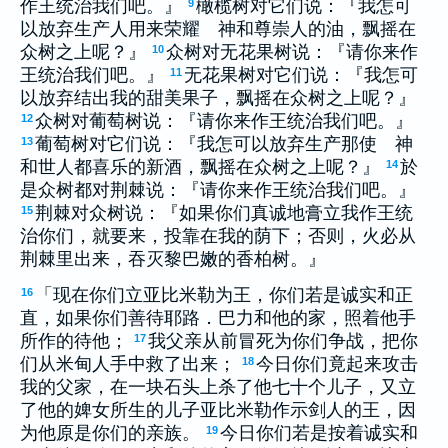
作王统治我们吧。』
橄榄树对它们说：『我怎可
9
以放弃生产人用来荣耀 神和尊崇人的油，飘摇在
众树之上呢？』
众树对无花果树说：『请你来作
10
王统治我们吧。』
无花果树对它们说：『我怎可
11
以放弃结出我的甜美果子，飘摇在众树之上呢？』
众树对葡萄树说：『请你来作王统治我们吧。』
12
葡萄树对它们说：『我怎可以放弃生产那使 神
13
和世人都喜乐的新酒，飘摇在众树之上呢？』
於
14
是众树都对荆棘说：『请你来作王统治我们吧。』
荆棘对众树说：『如果你们真诚地膏立我作王统
15
治你们，就要来，投靠在我的荫下；否则，火必从
荆棘里出来，吞灭黎巴嫩的香柏树。』
「现在你们立亚比米勒为王，你们若是诚实和正
16
直，如果你们善待耶路．巴力和他的家，照着他手
所作的待他；
我父亲从前冒死为你们争战，把你
17
们从米甸人手中救了出来；
今日你们竟起来攻击
18
我的父家，在一块石头上杀了他七十个儿子，又立
了他的婢女所生的儿子亚比米勒作示剑人的王，因
为他原是你们的亲族。
今日你们若是按着诚实和
19