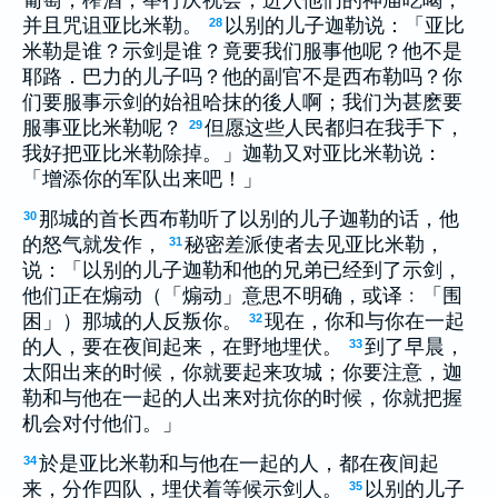
并且咒诅亚比米勒。
以别的儿子迦勒说：「亚比
28
米勒是谁？示剑是谁？竟要我们服事他呢？他不是
耶路．巴力的儿子吗？他的副官不是西布勒吗？你
们要服事示剑的始祖哈抹的後人啊；我们为甚麽要
服事亚比米勒呢？
但愿这些人民都归在我手下，
29
我好把亚比米勒除掉。」迦勒又对亚比米勒说：
「增添你的军队出来吧！」
那城的首长西布勒听了以别的儿子迦勒的话，他
30
的怒气就发作，
秘密差派使者去见亚比米勒，
31
说：「以别的儿子迦勒和他的兄弟已经到了示剑，
他们正在煽动（「煽动」意思不明确，或译﹕「围
困」）那城的人反叛你。
现在，你和与你在一起
32
的人，要在夜间起来，在野地埋伏。
到了早晨，
33
太阳出来的时候，你就要起来攻城；你要注意，迦
勒和与他在一起的人出来对抗你的时候，你就把握
机会对付他们。」
於是亚比米勒和与他在一起的人，都在夜间起
34
来，分作四队，埋伏着等候示剑人。
以别的儿子
35