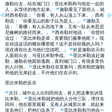
迦勒出去，站在城门口；亚比米勒和与他在一起的
人，从埋伏的地方起来。
迦勒看见了那些人，就
36
对西布勒说：「你看，有人从山顶上下来。」西布
勒说：「你看见山的影子以为是人。」
迦勒又
37
说：「看哪，有人从高地下来，又有一队从米恶尼
尼橡树的路径而来。」
西布勒对他说：「你曾经
38
说过：『亚比米勒是谁，竟要我们服事他呢？』现
在你说这话的嘴在哪里呢？这不是你轻视的人吗？
现在请你出去与他们交战吧。」
於是迦勒在示剑
39
人面前出去，与亚比米勒争战。
亚比米勒追赶迦
40
勒，迦勒在他面前逃跑，直到城门口，有很多受伤
的人仆倒。
亚比米勒住在亚鲁玛；西布勒把迦勒
41
和他的兄弟赶走，不许他们住在示剑。
亚比米勒的反击
次日，城中众人出到田间去，有人把这事告诉亚
42
比米勒。
亚比米勒就把他的人分作三队，埋伏在
43
田间；他在那里观看，见有人从城里出来，就起来
攻击他们，把他们击杀了。
亚比米勒和与他在一
44