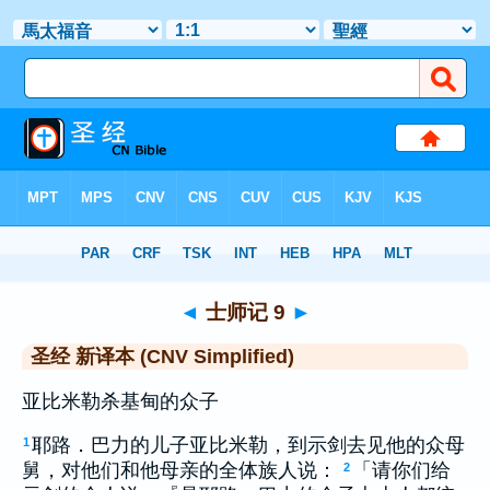
圣经
>
CNVS
> 士师记 9
◄
士师记 9
►
圣经 新译本 (CNV Simplified)
亚比米勒杀基甸的众子
耶路．巴力的儿子亚比米勒，到示剑去见他的众母
1
舅，对他们和他母亲的全体族人说：
「请你们给
2