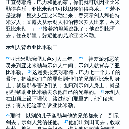
正直待耶路．巴力和他的家，你们就可以因亚比米
勒得喜乐，亚比米勒也可以因你们得喜乐。
若不
20
是这样，愿火从亚比米勒出来，吞灭示剑人和伯特
米罗人；又愿火从示剑人和伯特米罗人出来，吞灭
亚比米勒。」
接着约坦就逃跑了；他逃到比珥
21
去，住在那里，躲避他的兄弟亚比米勒。
示剑人背叛亚比米勒王
亚比米勒治理以色列人三年。
神差派邪恶的
22
23
灵来到亚比米勒与示剑人中间，示剑人就背弃了亚
比米勒。
这是要报复对耶路．巴力七十个儿子的
24
暴行，把流他们血的罪归到他们的兄弟亚比米勒身
上，就是那杀害他们的；也归到示剑人身上，就是
那些帮助亚比米勒去杀他自己的兄弟的。
示剑人
25
在山顶上设下埋伏，路过他们那里的，他们都劫
掠；有人把这事告诉亚比米勒。
那时，以别的儿子迦勒与他的兄弟都来了，到示
26
剑去，示剑人竟信任他。
他们出到田间去，收取
27
葡萄，榨酒，举行庆祝会，进入他们的神庙吃喝，