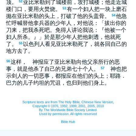
顶。
亚比米勒到了城楼前，攻打城楼；他走近城
52
楼门口，要用火焚烧。
有一个妇人把一块上磨石
53
抛在亚比米勒的头上，打破了他的头盖骨。
他急
54
忙呼喊替他拿兵器的少年人，对他说：「拔出你的
刀来，把我杀死吧。免得人讲论我说：『他被一个
妇人所杀。』」於是那少年人把他刺透，他就死
了。
以色列人看见亚比米勒死了，就各回自己的
55
地方去了。
这样， 神报应了亚比米勒向他父亲所行的恶
56
事，就是他杀了自己的兄弟七十个人。
神也把
57
示剑人的一切恶事，都报应在他们的头上；耶路．
巴力的儿子约坦的咒诅，也归到他们身上。
Scripture texts are from The Holy Bible, Chinese New Version,
Copyright © 1976, 1992, 1999, 2001, 2005, 2010
By The Worldwide Bible Society Limited.
Used by permission. All rights reserved
Bible Hub