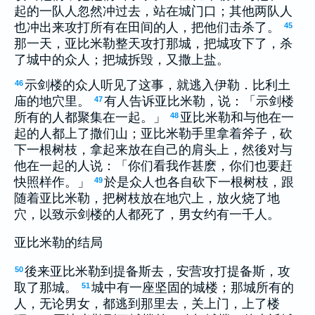
起的一队人忽然冲过去，站在城门口；其他两队人
也冲出来攻打所有在田间的人，把他们击杀了。
45
那一天，亚比米勒整天攻打那城，把城攻下了，杀
了城中的众人；把城拆毁，又撒上盐。
示剑楼的众人听见了这事，就逃入伊勒．比利土
46
庙的地穴里。
有人告诉亚比米勒，说：「示剑楼
47
所有的人都聚集在一起。」
亚比米勒和与他在一
48
起的人都上了撒们山；亚比米勒手里拿着斧子，砍
下一根树枝，拿起来放在自己的肩头上，然後对与
他在一起的人说：「你们看我作甚麽，你们也要赶
快照样作。」
於是众人也各自砍下一根树枝，跟
49
随着亚比米勒，把树枝放在地穴上，放火烧了地
穴，以致示剑楼的人都死了，男女约有一千人。
亚比米勒的结局
後来亚比米勒到提备斯去，安营攻打提备斯，攻
50
取了那城。
城中有一座坚固的城楼；那城所有的
51
人，无论男女，都逃到那里去，关上门，上了楼