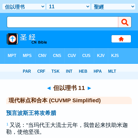
圣经
>
CUVMPS
> 但以理书 11
◄
但以理书 11
►
现代标点和合本 (CUVMP Simplified)
预言波斯王将攻希腊
又说：“当
玛代
王
大流士
元年，我曾起来扶助
米迦
1
勒
，使他坚强。