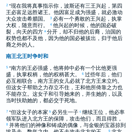
“现在我将真事指示你，
波斯
还有三王兴起，第四
2
王必富足远胜诸王。他因富足成为强盛，就必激动
大众攻击
希腊
国。
必有一个勇敢的王兴起，执掌
3
大权，随意而行。
他兴起的时候，他的国必破
4
裂，向天的四方
分开，却不归他的后裔，治国的
a
权势也都不及他，因为他的国必被拔出，归于他后
裔之外的人。
南王北王时争时和
“南方的王必强盛，他将帅中必有一个比他更强
5
盛，执掌权柄，他的权柄甚大。
过些年后，他们
6
必互相联合，南方王的女儿必就了北方王来立约。
但这女子帮助之力存立不住，王和他所倚靠之力也
不能存立。这女子和引导她来的，并生她的，以及
当时扶助她的，都必交于死地。
“但这女子的本家
必另生一子
继续王位，他必率
7
b
c
领军队进入北方王的保障，攻击他们，而且得胜，
并将他们的神像和铸成的偶像，与金银的宝器掠到
8
埃及
去。数年之内，他不去攻击北方的王。
北方
9