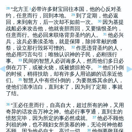
“北方王
必带许多财宝回往本国，他的心反对圣
28
j
约，任意而行，回到本地。
到了定期，他必返
29
回，来到南方，后一次却不如前一次。
因为
基提
30
战船必来攻击他，他就丧胆而回，又要恼恨圣约，
任意而行。他必回来联络背弃圣约的人。
他必兴
31
兵，这兵必亵渎圣地，就是保障，除掉常献的燔
祭，设立那行毁坏可憎的。
作恶违背圣约的人，
32
他必用巧言勾引；唯独认识神的子民，必刚强行
事。
民间的智慧人必训诲多人，然而他们多日必
33
倒在刀下，或被火烧，或被掳掠抢夺。
他们仆倒
34
的时候，稍得扶助，却有许多人用谄媚的话亲近他
们。
智慧人中有些仆倒的，为要熬炼其余的人，
35
使他们清净洁白，直到末了，因为到了定期，事就
了结。
“王必任意而行，自高自大，超过所有的神，又用
36
奇异的话攻击万神之神。他必行事亨通，直到主的
愤怒完毕，因为所定的事必然成就。
他必不顾他
37
列祖的神，也不顾妇女所羡慕的神，无论何神他都
不顾，因为他必自大，高过一切。
他倒要敬拜保
38