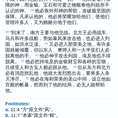
障的神，用金银、宝石和可爱之物敬奉他列祖所不
认识的神。
他必靠外邦神的帮助，攻破最坚固的
39
保障。凡承认他的，他必将荣耀加给他们，使他们
管辖许多人，又为贿赂分地于他们。
“到末了，南方王要与他交战。北方王必用战车、
40
马兵和许多战船，势如暴风来攻击他，也必进入列
国，如洪水泛滥。
又必进入那荣美之地，有许多
41
国就被倾覆，但
以东
人、
摩押
人和一大半
亚扪
人必
脱离他的手。
他必伸手攻击列国，
埃及
地也不得
42
脱离。
他必把持
埃及
的金银财宝和各样的宝物，
43
吕彼亚
人和
古实
人都必跟从他。
但从东方和北方
44
必有消息扰乱他，他就大发烈怒出去，要将多人杀
灭净尽。
他必在海和荣美的圣山中间，设立他如
45
宫殿的帐幕，然而到了他的结局，必无人能帮助
他。
Footnotes:
a.
11:4 “方”原文作“风”。
b.
11:7 “本家”原文作“根”。