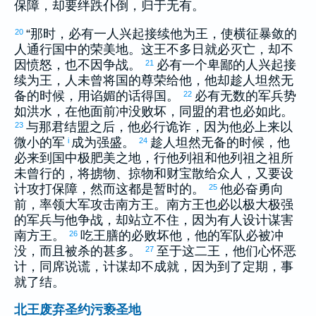
保障，却要绊跌仆倒，归于无有。
“那时，必有一人兴起接续他为王，使横征暴敛的
20
人通行国中的荣美地。这王不多日就必灭亡，却不
因愤怒，也不因争战。
必有一个卑鄙的人兴起接
21
续为王，人未曾将国的尊荣给他，他却趁人坦然无
备的时候，用谄媚的话得国。
必有无数的军兵势
22
如洪水，在他面前冲没败坏，同盟的君也必如此。
与那君结盟之后，他必行诡诈，因为他必上来以
23
微小的军
成为强盛。
趁人坦然无备的时候，他
i
24
必来到国中极肥美之地，行他列祖和他列祖之祖所
未曾行的，将掳物、掠物和财宝散给众人，又要设
计攻打保障，然而这都是暂时的。
他必奋勇向
25
前，率领大军攻击南方王。南方王也必以极大极强
的军兵与他争战，却站立不住，因为有人设计谋害
南方王。
吃王膳的必败坏他，他的军队必被冲
26
没，而且被杀的甚多。
至于这二王，他们心怀恶
27
计，同席说谎，计谋却不成就，因为到了定期，事
就了结。
北王废弃圣约污亵圣地