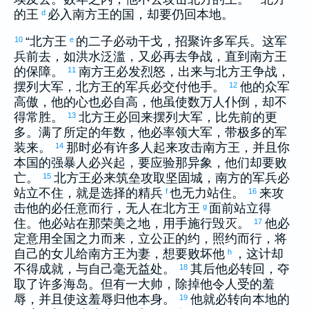
的王
必入南方王的国，却要仍回本地。
d
“北方王
的二子必动干戈，招聚许多军兵。这军
10
e
兵前去，如洪水泛滥，又必再去争战，直到南方王
的保障。
南方王必发烈怒，出来与北方王争战，
11
摆列大军，北方王的军兵必交付他手。
他的众军
12
高傲，他的心也必自高，他虽使数万人仆倒，却不
得常胜。
北方王必回来摆列大军，比先前的更
13
多。满了所定的年数，他必率领大军，带极多的军
装来。
那时必有许多人起来攻击南方王，并且你
14
本国的强暴人必兴起，要应验那异象，他们却要败
亡。
北方王必来筑垒攻取坚固城，南方的军兵必
15
站立不住，就是选择的精兵
也无力站住。
来攻
f
16
击他的必任意而行，无人在北方王
面前站立得
g
住。他必站在那荣美之地，用手施行毁灭。
他必
17
定意用全国之力而来，立公正的约，照约而行，将
自己的女儿给南方王为妻，想要败坏他
，这计却
h
不得成就，与自己毫无益处。
其后他必转回，夺
18
取了许多海岛。但有一大帅，除掉他令人受的羞
辱，并且使这羞辱归他本身。
他就必转向本地的
19