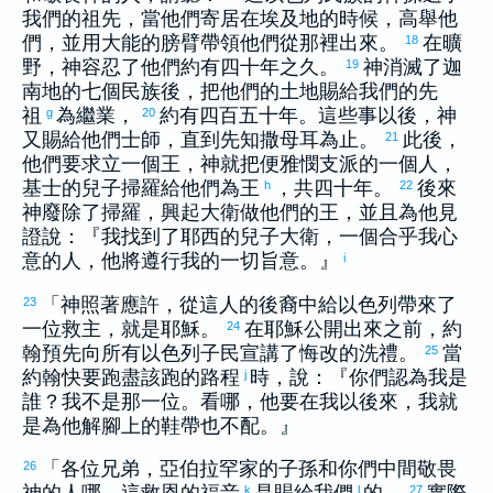
我們的祖先，當他們寄居在
埃及
地的時候，高舉他
們，並用大能的膀臂帶領他們從那裡出來。
在曠
18
野，神容忍了他們約有四十年之久。
神消滅了
迦
19
南
地的七個民族後，把他們的土地賜給我們的先
祖
為繼業，
約有四百五十年。這些事以後，神
g
20
又賜給他們士師，直到先知
撒母耳
為止。
此後，
21
他們要求立一個王，神就把
便雅憫
支派的一個人，
基士
的兒子
掃羅
給他們為王
，共四十年。
後來
h
22
神廢除了
掃羅
，興起
大衛
做他們的王，並且為他見
證說：『我找到了
耶西
的兒子
大衛
，一個合乎我心
意的人，他將遵行我的一切旨意。』
i
「神照著應許，從這人的後裔中給
以色列
帶來了
23
一位救主，就是耶穌。
在耶穌公開出來之前，
約
24
翰
預先向所有
以色列
子民宣講了悔改的洗禮。
當
25
約翰
快要跑盡該跑的路程
時，說：『你們認為我是
j
誰？我不是那一位。看哪，他要在我以後來，我就
是為他解腳上的鞋帶也不配。』
「各位兄弟，
亞伯拉罕
家的子孫和你們中間敬畏
26
k
l
27