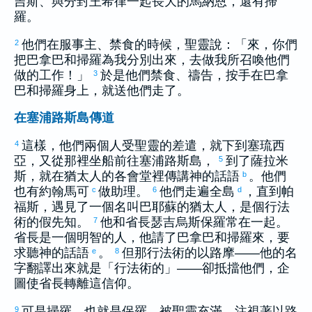
吉斯
、與分封王
希律
一起長大的
馬納恩
，還有
掃
羅
。
他們在服事主、禁食的時候，聖靈說：「來，你們
2
把
巴拿巴
和
掃羅
為我分別出來，去做我所召喚他們
做的工作！」
於是他們禁食、禱告，按手在
巴拿
3
巴
和
掃羅
身上，就送他們走了。
在塞浦路斯島傳道
這樣，他們兩個人受聖靈的差遣，就下到
塞琉西
4
亞
，又從那裡坐船前往
塞浦路斯
島，
到了
薩拉米
5
斯
，就在
猶太
人的各會堂裡傳講神的話語
。他們
b
也有
約翰
馬可
做助理。
他們走遍全島
，直到
帕
c
6
d
福斯
，遇見了一個名叫
巴耶蘇
的
猶太
人，是個行法
術的假先知。
他和省長
瑟吉烏斯
保羅
常在一起。
7
省長是一個明智的人，他請了
巴拿巴
和
掃羅
來，要
求聽神的話語
。
但那行法術的
以路摩
——他的名
e
8
字翻譯出來就是「行法術的」——卻抵擋他們，企
圖使省長轉離這信仰。
可是
掃羅
，也就是
保羅
，被聖靈充滿，注視著
以路
9