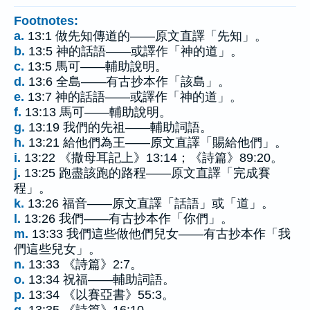
Footnotes:
a.
13:1 做先知傳道的——原文直譯「先知」。
b.
13:5 神的話語——或譯作「神的道」。
c.
13:5 馬可——輔助說明。
d.
13:6 全島——有古抄本作「該島」。
e.
13:7 神的話語——或譯作「神的道」。
f.
13:13 馬可——輔助說明。
g.
13:19 我們的先祖——輔助詞語。
h.
13:21 給他們為王——原文直譯「賜給他們」。
i.
13:22 《撒母耳記上》13:14；《詩篇》89:20。
j.
13:25 跑盡該跑的路程——原文直譯「完成賽
程」。
k.
13:26 福音——原文直譯「話語」或「道」。
l.
13:26 我們——有古抄本作「你們」。
m.
13:33 我們這些做他們兒女——有古抄本作「我
們這些兒女」。
n.
13:33 《詩篇》2:7。
o.
13:34 祝福——輔助詞語。
p.
13:34 《以賽亞書》55:3。
q.
13:35 《詩篇》16:10。