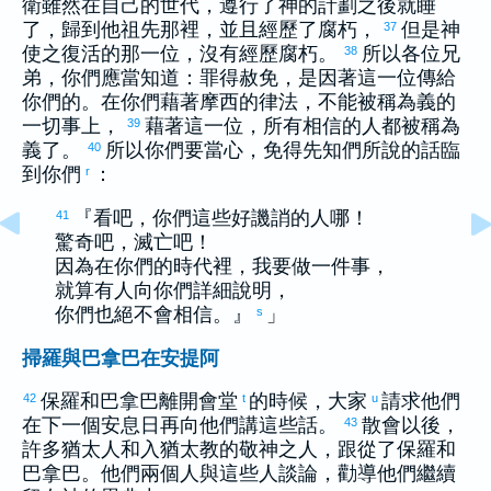
衛
雖然在自己的世代，遵行了神的計劃之後就睡
了，歸到他祖先那裡，並且經歷了腐朽，
但是神
37
使之復活的那一位，沒有經歷腐朽。
所以各位兄
38
弟，你們應當知道：罪得赦免，是因著這一位傳給
你們的。在你們藉著
摩西
的律法，不能被稱為義的
一切事上，
藉著這一位，所有相信的人都被稱為
39
義了。
所以你們要當心，免得先知們所說的話臨
40
到你們
：
r
『看吧，你們這些好譏誚的人哪！
41
驚奇吧，滅亡吧！
因為在你們的時代裡，我要做一件事，
就算有人向你們詳細說明，
你們也絕不會相信。』
」
s
掃羅與巴拿巴在安提阿
保羅
和
巴拿巴
離開會堂
的時候，大家
請求他們
42
t
u
在下一個安息日再向他們講這些話。
散會以後，
43
許多
猶太
人和入
猶太
教的敬神之人，跟從了
保羅
和
巴拿巴
。他們兩個人與這些人談論，勸導他們繼續