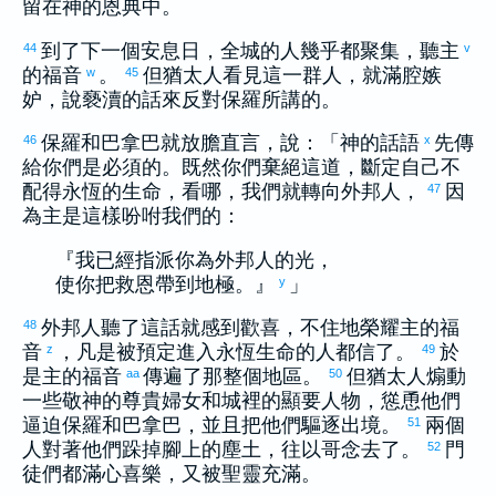
留在神的恩典中。
到了下一個安息日，全城的人幾乎都聚集，聽主
44
v
的福音
。
但
猶太
人看見這一群人，就滿腔嫉
w
45
妒，說褻瀆的話來反對
保羅
所講的。
保羅
和
巴拿巴
就放膽直言，說：「神的話語
先傳
46
x
給你們是必須的。既然你們棄絕這道，斷定自己不
配得永恆的生命，看哪，我們就轉向外邦人，
因
47
為主是這樣吩咐我們的：
『我已經指派你為外邦人的光，
使你把救恩帶到地極。』
」
y
外邦人聽了這話就感到歡喜，不住地榮耀主的福
48
音
，凡是被預定進入永恆生命的人都信了。
於
z
49
是主的福音
傳遍了那整個地區。
但
猶太
人煽動
aa
50
一些敬神的尊貴婦女和城裡的顯要人物，慫恿他們
逼迫
保羅
和
巴拿巴
，並且把他們驅逐出境。
兩個
51
人對著他們跺掉腳上的塵土，往
以哥念
去了。
門
52
徒們都滿心喜樂，又被聖靈充滿。