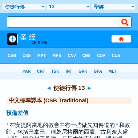
聖經
>
CSBT
> 使徒行傳 13
◄
使徒行傳 13
►
中文標準譯本 (CSB Traditional)
預備差傳
在
安提阿
當地的教會中有一些做先知傳道的
和教
1
a
師，包括
巴拿巴
、稱為
尼格爾
的
西蒙
、
古利奈
人
盧