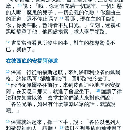
摩
，
說：「哦，你這個充滿一切詭詐、一切奸惡
10
的人哪！魔鬼的兒子，一切公義的仇敵！你歪曲主
的正道，還不停止嗎？
看哪，現在主的手臨到
11
你，你要瞎眼，暫時看不見日光。」立刻，迷霧和
黑暗籠罩了他，他四處摸索，求人牽手領路。
省長當時看見所發生的事，對主的教導驚嘆不
12
已，就信了。
在彼西底的安提阿傳道
保羅
一行從
帕福斯
起航，來到
潘菲利亞
省的
佩爾
13
格
。
約翰
馬可
卻離開他們，回
耶路撒冷
去了。
f
他們從
佩爾格
往前行，來到
皮西迪亞
地區的
安提
14
阿
，在安息日那天，就進了會堂坐下。
誦讀了律
15
法和先知書以後，會堂主管們派人來對他們說：
「各位兄弟，如果有什麼鼓勵民眾的話，就請說
吧。」
保羅
就站起來，揮一下手，說：「各位
以色列
人
16
和敬畏神的人，請聽！
這
以色列
民族的神揀選了
17