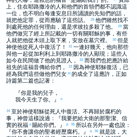
神的人哪，這救恩的福音
是賜給我們
的。
實際
上，住在
耶路撒冷
的人和他們的首領們都不認識這
一位，也不明白每逢安息日所誦讀的先知們的話，
就把他定罪，從而應驗了這些話。
他們雖然找不
28
到處死他的任何理由，還是求
彼拉多
殺了他。
當
29
他們做完了經上所記載的一切有關耶穌的事，有些
人就把他從木頭上取下來，安放在墓穴裡。
但是
30
神使他從死人中復活了！
一連好幾天，他向那些
31
與他一起從
加利利
上到
耶路撒冷
的人顯現；這些人
如今在民間做了他的見證人，
而我們也把應許給
32
祖先的這福音傳給你們，
因為神使耶穌復活，已
33
經為我們這些做他們兒女
的成全了這應許，正如
m
詩篇第二篇也記著：
『你是我的兒子，
我今天生了你。』
n
至於神使耶穌從死人中復活、不再歸於腐朽的
34
事，神曾這樣說過：『我要把給
大衛
的那聖潔、信
實的祝福
賜給你們。』
所以在另外一處也說：
o
p
35
『你不會讓你的聖者經歷腐朽。』
就是說，
大
q
36