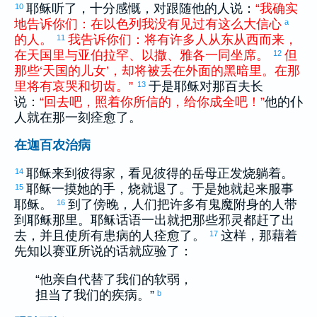
耶稣听了，十分感慨，对跟随他的人说：
“
我
确实
10
地
告诉
你们
：
在
以色列
我
没有
见
过
有
这么
大
信心
a
的
人
。
我
告诉
你们
：
将
有
许多
人
从
东
从
西
而
来
，
11
在
天国
里
与
亚伯拉罕
、
以撒
、
雅各
一同
坐席
。
但
12
那些
‘
天国
的
儿女
’
，
却
将
被
丢
在
外面
的
黑暗
里
。
在
那
里
将
有
哀哭
和
切齿
。
”
于是耶稣对那百夫长
13
说：
“
回去
吧
，
照着
你
所
信
的
，
给
你
成全
吧
！
”
他的仆
人就在那一刻痊愈了。
在迦百农治病
耶稣来到
彼得
家，看见
彼得
的岳母正发烧躺着。
14
耶稣一摸她的手，烧就退了。于是她就起来服事
15
耶稣。
到了傍晚，人们把许多有鬼魔附身的人带
16
到耶稣那里。耶稣话语一出就把那些邪灵都赶了出
去，并且使所有患病的人痊愈了。
这样，那藉着
17
先知
以赛亚
所说的话就应验了：
“他亲自代替了我们的软弱，
担当了我们的疾病。”
b