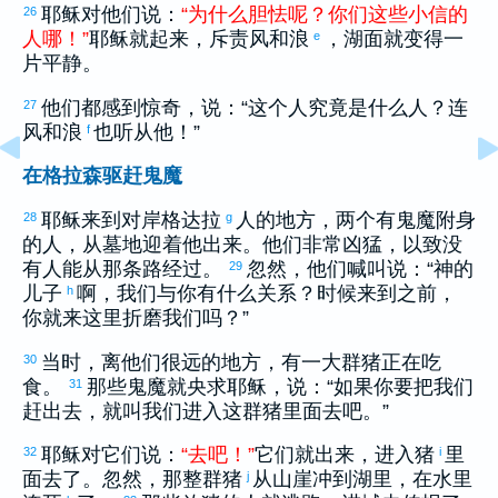
耶稣对他们说：
“
为什么
胆怯
呢
？
你们
这些
小信
的
26
人
哪
！
”
耶稣就起来，斥责风和浪
，湖面就变得一
e
片平静。
他们都感到惊奇，说：“这个人究竟是什么人？连
27
风和浪
也听从他！”
f
在格拉森驱赶鬼魔
耶稣来到对岸
格达拉
人的地方，两个有鬼魔附身
28
g
的人，从墓地迎着他出来。他们非常凶猛，以致没
有人能从那条路经过。
忽然，他们喊叫说：“神的
29
儿子
啊，我们与你有什么关系？时候来到之前，
h
你就来这里折磨我们吗？”
当时，离他们很远的地方，有一大群猪正在吃
30
食。
那些鬼魔就央求耶稣，说：“如果你要把我们
31
赶出去，就叫我们进入这群猪里面去吧。”
耶稣对它们说：
“
去
吧
！
”
它们就出来，进入猪
里
32
i
面去了。忽然，那整群猪
从山崖冲到湖里，在水里
j