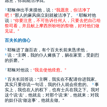
愿意，你就能洁净我。”
耶稣伸出手来摸他，说：
“
我
愿意
，
你
洁净
了
3
吧
！
”
那人的麻风病立刻就被洁净了。
耶稣对他
4
说：
“
你
要
注意
，
不
可
告诉
任何
人
，
只
要
去
把
自己
给
祭司
看
，
并且
献上
摩西
所
吩咐
的
祭物
，
好
对
他们
做
见证
。
”
百夫长的信心
耶稣进了
迦百农
，有个百夫长前来恳求他，
5
说：“主啊，我的仆人瘫痪了，躺在家里，受剧烈
6
的折磨。”
耶稣对他说：
“
我
去
使
他
痊愈
。
”
7
百夫长回答说：“主啊，我实在不配请你进我家。
8
其实只要你说一句话，我的仆人就会痊愈的。
事
9
实上，我也在人的权下，也有士兵在我之下。我对
这个说‘去’，他就去；对那个说‘来’，他就来；对我
的奴仆说‘做这事’，他就去做。”