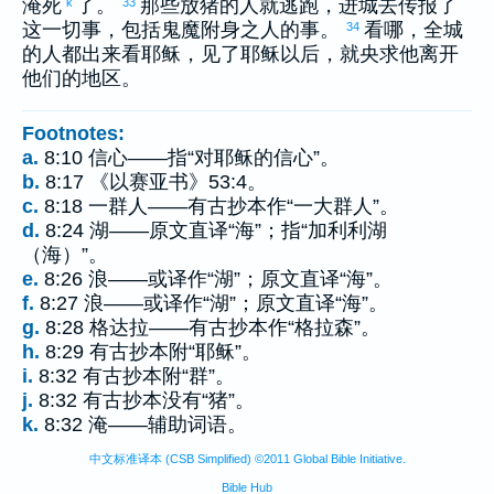
淹死
了。
那些放猪的人就逃跑，进城去传报了
k
33
这一切事，包括鬼魔附身之人的事。
看哪，全城
34
的人都出来看耶稣，见了耶稣以后，就央求他离开
他们的地区。
Footnotes:
a.
8:10 信心——指“对耶稣的信心”。
b.
8:17 《以赛亚书》53:4。
c.
8:18 一群人——有古抄本作“一大群人”。
d.
8:24 湖——原文直译“海”；指“加利利湖
（海）”。
e.
8:26 浪——或译作“湖”；原文直译“海”。
f.
8:27 浪——或译作“湖”；原文直译“海”。
g.
8:28 格达拉——有古抄本作“格拉森”。
h.
8:29 有古抄本附“耶稣”。
i.
8:32 有古抄本附“群”。
j.
8:32 有古抄本没有“猪”。
k.
8:32 淹——辅助词语。
中文标准译本 (CSB Simplified) ©2011 Global Bible Initiative.
Bible Hub