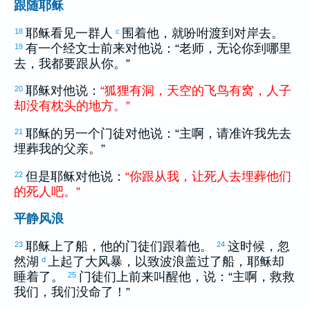
跟随耶稣
耶稣看见一群人
围着他，就吩咐渡到对岸去。
18
c
有一个经文士前来对他说：“老师，无论你到哪里
19
去，我都要跟从你。”
耶稣对他说：
“
狐狸
有
洞
，
天空
的
飞鸟
有
窝
，
人子
20
却
没有
枕
头
的
地方
。
”
耶稣的另一个门徒对他说：“主啊，请准许我先去
21
埋葬我的父亲。”
但是耶稣对他说：
“
你
跟从
我
，
让
死人
去
埋葬
他们
22
的
死人
吧
。
”
平静风浪
耶稣上了船，他的门徒们跟着他。
这时候，忽
23
24
然湖
上起了大风暴，以致波浪盖过了船，耶稣却
d
睡着了。
门徒们上前来叫醒他，说：“主啊，救救
25
我们，我们没命了！”