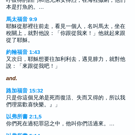
呼彼得的西門和他兄弟安得烈，在海裡撒網，他們
本是打魚的。…
馬太福音 9:9
耶穌從那裡往前走，看見一個人，名叫馬太，坐在
稅關上，就對他說：「你跟從我來！」他就起來跟
從了耶穌。
約翰福音 1:43
又次日，耶穌想要往加利利去，遇見腓力，就對他
說：「來跟從我吧！」
and.
路加福音 15:32
只是你這個兄弟是死而復活、失而又得的，所以我
們理當歡喜快樂。』」
以弗所書 2:1,5
你們死在過犯罪惡之中，他叫你們活過來。…