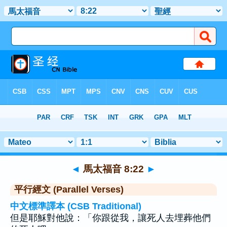
聖經
>
馬太福音
>
章 8
> 聖經金句 22
◄
馬太福音 8:22
►
平行經文 (Parallel Verses)
中文標準譯本 (CSB Traditional)
但是耶穌對他說：「你跟從我，讓死人去埋葬他們