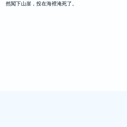
然闖下山崖，投在海裡淹死了。