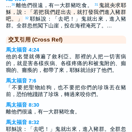
…
離他們很遠，有一大群豬吃食。
鬼就央求耶
30
31
穌，說：「若把我們趕出去，就打發我們進入豬群
吧。」
耶穌說：「去吧！」鬼就出來，進入豬
32
群。全群忽然闖下山崖，投在海裡淹死了。…
交叉引用 (Cross Ref)
馬太福音 4:24
他的名聲就傳遍了敘利亞。那裡的人把一切害病
的，就是害各樣疾病、各樣疼痛的和被鬼附的、癲
癇的、癱瘓的，都帶了來，耶穌就治好了他們。
馬太福音 7:6
「不要把聖物給狗，也不要把你們的珍珠丟在豬
前，恐怕牠踐踏了珍珠，轉過來咬你們。
馬太福音 8:30
離他們很遠，有一大群豬吃食。
馬太福音 8:32
耶穌說：「去吧！」鬼就出來，進入豬群。全群忽