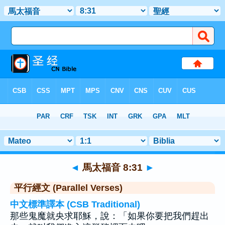
聖經
>
馬太福音
>
章 8
> 聖經金句 31
◄
馬太福音 8:31
►
平行經文 (Parallel Verses)
中文標準譯本 (CSB Traditional)
那些鬼魔就央求耶穌，說：「如果你要把我們趕出