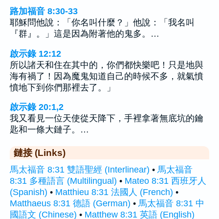
路加福音 8:30-33
耶穌問他說：「你名叫什麼？」他說：「我名叫
『群』。」這是因為附著他的鬼多。…
啟示錄 12:12
所以諸天和住在其中的，你們都快樂吧！只是地與
海有禍了！因為魔鬼知道自己的時候不多，就氣憤
憤地下到你們那裡去了。」
啟示錄 20:1,2
我又看見一位天使從天降下，手裡拿著無底坑的鑰
匙和一條大鏈子。…
鏈接 (Links)
馬太福音 8:31 雙語聖經 (Interlinear)
•
馬太福音
8:31 多種語言 (Multilingual)
•
Mateo 8:31 西班牙人
(Spanish)
•
Matthieu 8:31 法國人 (French)
•
Matthaeus 8:31 德語 (German)
•
馬太福音 8:31 中
國語文 (Chinese)
•
Matthew 8:31 英語 (English)