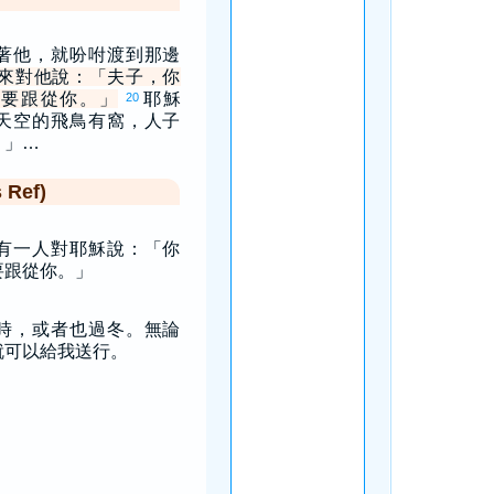
著他，就吩咐渡到那邊
來對他說：「夫子，你
我要跟從你。」
耶穌
20
天空的飛鳥有窩，人子
。」…
Ref)
有一人對耶穌說：「你
要跟從你。」
時，或者也過冬。無論
就可以給我送行。