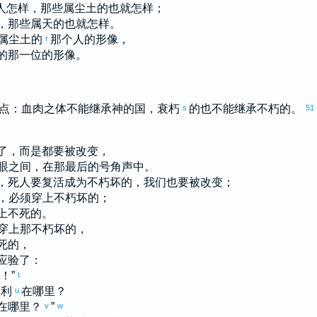
人怎样，那些属尘土的也就怎样；
，那些属天的也就怎样。
属尘土的
那个人的形像，
r
的那一位的形像。
点：血肉之体不能继承神的国，衰朽
的也不能继承不朽的。
s
51
了，而是都要被改变，
眼之间，在那最后的号角声中。
，死人要复活成为不朽坏的，我们也要被改变；
，必须穿上不朽坏的；
上不死的。
穿上那不朽坏的，
死的，
应验了：
！”
t
胜利
在哪里？
u
在哪里？
”
v
w