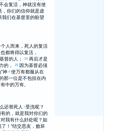
不会复活，神就没有使
活，你们的信仰就是虚
果我们在基督里的盼望
一个人而来，死人的复活
人也都将得以复活，
于基督的人；
再后才是
24
势力的，
因为基督必须
25
“神
使万有都服从在
d
的那一位是不包括在内
万有中的万有。
么还替死人
受洗呢？
i
拥有的，就是我对你们的
，对我有什么好处呢？如
了！“结交恶友，败坏