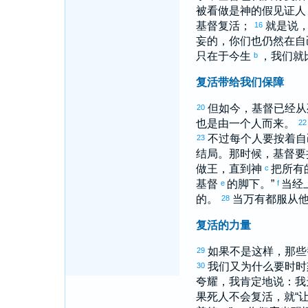
被看做是神的假见证人
基督复活；
就是说
16
妄的，你们也仍然在自
只在于今生
，我们就
b
复活带给我们保障
但如今，基督已经从
20
也是由一个人而来。
22
不过每个人要按着自
23
结局。那时候，基督要
做王，直到神
把所有
c
基督
的脚下。”
当经
e
f
的。
当万有都服从
28
复活的力量
如果不是这样，那些
29
我们又为什么要时时
30
夸耀，我肯定地说：我
果死人不会复活，就“