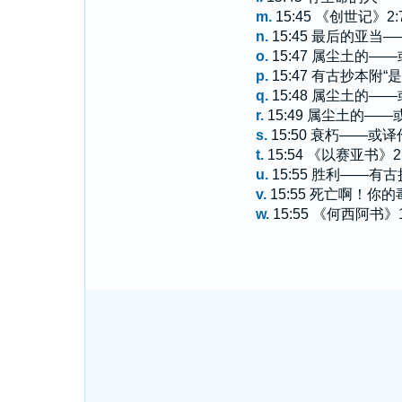
m.
15:45 《创世记》2:
n.
15:45 最后的亚当
o.
15:47 属尘土的—
p.
15:47 有古抄本附“
q.
15:48 属尘土的—
r.
15:49 属尘土的—
s.
15:50 衰朽——或译
t.
15:54 《以赛亚书》2
u.
15:55 胜利——有
v.
15:55 死亡啊！
w.
15:55 《何西阿书》1