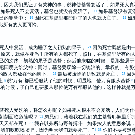
，因为我们见证了有关神的事，说神使基督复活了，如果死人真
，如果死人不会复活，基督也就没有复活了。
如果基督没有复
17
己的罪孽中；
因此在基督里那些睡了的人也就灭亡了。
如
18
19
比所有的人更可怜。
死人中复活，成为睡了之人初熟的果子，
因为死亡既然是由
21
原来，就像在
亚当
里所有的人都死了，照样，在基督里所有的
己的次序：初熟的果子是基督；然后他来临的时候，是那些属
把国度交给父神；同时，基督要废除一切统治的、掌权的、有
的敌人都放在他的脚下。
最后被废除的仇敌就是死亡，
因为
26
27
上
说“万有”都已经服从了他的时候，明显地，使万有服从基督
g
h
他的时候，子自己也要服从那位使万有都服从他的，这样神就是
替死人受洗的，将怎么办呢？如果死人根本不会复活，人们为什
刻刻面临危险呢？
弟兄们，藉着我在我们的主基督耶稣里所
31
天天都在死！
我在
以弗所
与野兽搏斗，如果按人的意思来说
32
让我们吃吃喝喝吧，因为明天我们就要死了。”
你们不要被迷惑
j
33