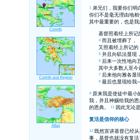
弟兄们，我要你们明
1
你们不是毫无理由地相
其中最重要的，也是我
基督照着经上所记
而且被埋葬了，
4
又照着经上所记的
并且向
矶法
显现
5
后来一次性地向
6
其中大多数人至今
后来他向
雅各
显
7
最后也显现给我
8
原来我是使徒中最小
9
我，并且神赐给我的恩
的恩典。
因此无论
11
复活是信仰的核心
既然宣讲基督已经从
12
事，基督也就没有复活