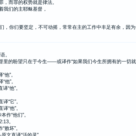
罪，而罪的权势就是律法。
着我们的主耶稣基督，
们，你们要坚定，不可动摇，常常在主的工作中丰足有余，因为
词语。
们在基督里的盼望只在于今生——或译作“如果我们今生所拥有的一切
译“他”。
译“他”。
直译“他”。
直译“它”。
直译“他”。
抄本作“他们”。
2:13。
作“败坏”。
——原文直译“活的灵”。