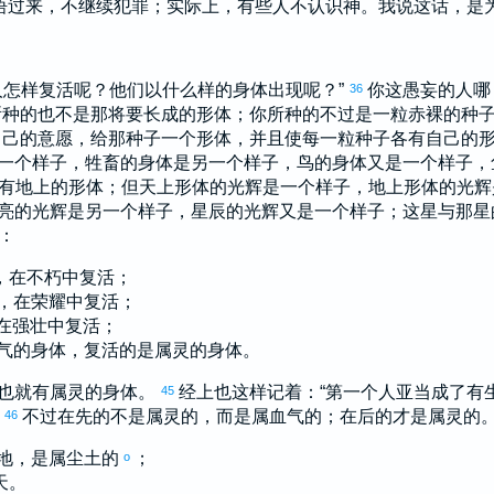
悟过来，不继续犯罪；实际上，有些人不认识神。我说这话，是
人怎样复活呢？他们以什么样的身体出现呢？”
你这愚妄的人哪
36
所种的也不是那将要长成的形体；你所种的不过是一粒赤裸的种
自己的意愿，给那种子一个形体，并且使每一粒种子各有自己的
一个样子，牲畜的身体是另一个样子，鸟的身体又是一个样子，
有地上的形体；但天上形体的光辉是一个样子，地上形体的光
亮的光辉是另一个样子，星辰的光辉又是一个样子；这星与那星
：
，在不朽中复活；
，在荣耀中复活；
在强壮中复活；
气的身体，复活的是属灵的身体。
也就有属灵的身体。
经上也这样记着：“第一个人
亚当
成了有
45
”
不过在先的不是属灵的，而是属血气的；在后的才是属灵的
46
地，是属尘土的
；
o
天。