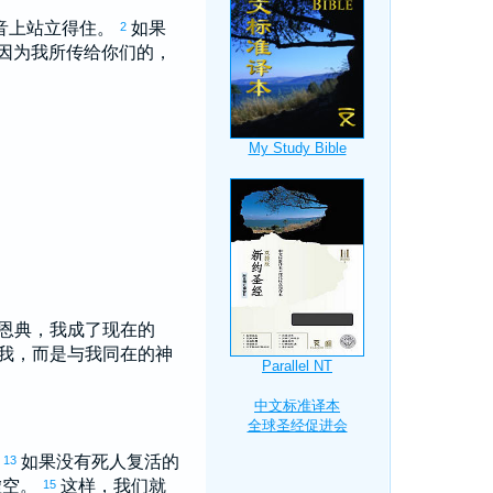
音上站立得住。
如果
2
因为我所传给你们的，
恩典，我成了现在的
我，而是与我同在的神
？
如果没有死人复活的
13
虚空。
这样，我们就
15