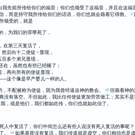
白我先前所传给你们的福音；你们也领受了这福音，并且在这福
信，而是持守我所传给你们的话语，你们也就会藉着它得救。
3
所领受的，就是
的，为我们的罪孽死了，
，在第三天复活了，
，然后向十二使徒
显现，
a
五百多个弟兄显现，
还在，虽然也有些已经睡了；
现，再向所有的使徒显现，
——这个像是早产婴儿一样的人。
的，不配被称为使徒，因为我曾经逼迫神的教会。
但藉着神的
10
典没有落空。不但如此，我比任何使徒更加劳苦做工；其实不是
是我，或是他们，我们都如此传，你们也就如此信了。
死人中复活了，你们中间怎么还有些人说没有死人复活的事呢
了。
如果基督没有复活，我们传道就是虚空，你们相信也是
14