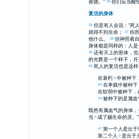
善德。”
你们应当醒
34
复活的身体
但是有人会说：“死
35
就得不到生命；
你
37
他什么。
但神照着
38
身体都是同样的：人是
还有天上的形体，也
40
的光辉是一个样子，月
死人的复活也是这样
42
在衰朽
中被种下
k
在卑贱中被种下
43
在软弱中被种下，
被种下的是属血
44
既然有属血气的身体，
当
成了赐生命的灵。
n
第一个人是出于
47
第二个人
是出于
p