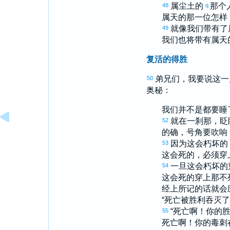
属尘土的
那个
48
q
属天的那一位怎样
就像我们带有了
49
我们也将带有属天
复活的得胜
弟兄们，我要说这一
50
奥秘：
我们并不是都要睡
就在一刹那，眨
52
的确，号角要吹响
因为这会朽坏的
53
这会死的，必须穿
一旦这会朽坏的
54
这会死的穿上那不
经上所记的话就会
“死亡被胜利吞灭了
“死亡啊！你的
55
死亡啊！你的毒刺