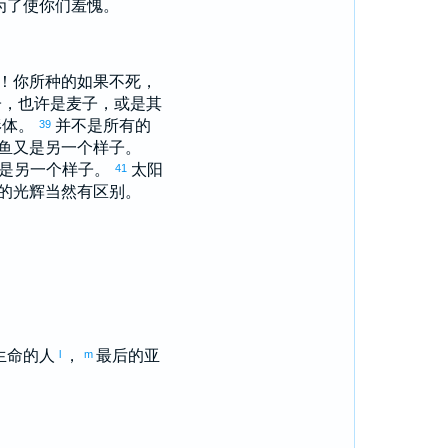
为了使你们羞愧。
！你所种的如果不死，
子，也许是麦子，或是其
形体。
并不是所有的
39
鱼又是另一个样子。
辉是另一个样子。
太阳
41
的光辉当然有区别。
生命的人
，
最后的
亚
l
m
。