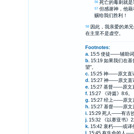
死亡的毒刺就是
56
但感谢神，他藉
57
赐给我们胜利！
因此，我亲爱的弟兄
58
在主里不是虚空。
Footnotes:
a.
15:5 使徒——辅助
b.
15:19 如果我
望”。
c.
15:25 神——原文直
d.
15:27 神——原文直
e.
15:27 基督——原文
f.
15:27 《诗篇》8:6。
g.
15:27 经上——原文
h.
15:27 基督——原文
i.
15:29 死人——有古
j.
15:32 《以赛亚书》2
k.
15:42 衰朽——或译
l.
15:45 有生命的人